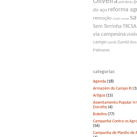
Oliveira
p
petrobras
reforma ag
do açu
s
remoção
roseli nunes
Sem Terrinha
TKCSA
via campesina
violê
campo
Zumbi dos
zumbi
Palmares
categorias
Agenda
(18)
Armazém do Campo RJ
(1
Artigos
(15)
Assentamento Popular I
Dorothy
(4)
Boletins
(77)
Campanha Contra os Agro
(56)
Campanha de Plantio de 