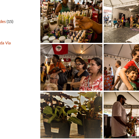
edes
(15)
 da Via