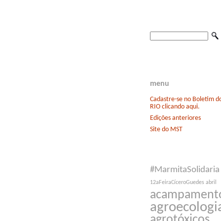
menu
Cadastre-se no Boletim 
RIO clicando aqui.
Edições anteriores
Site do MST
#MarmitaSolidaria
12aFeiraCíceroGuedes
abril
acampament
agroecologi
agrotóxicos