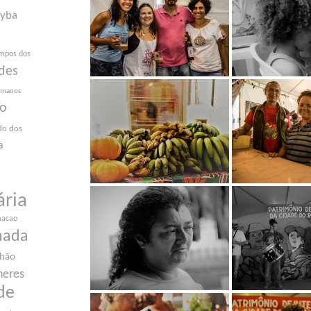
yba
mpos dos
des
humanos
ão
do dos
a
ária
macao
nada
nhão
heres
de