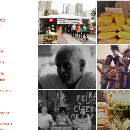
012 –
t
ma
rma
ria
orma
de 2012,
bal na
cionais