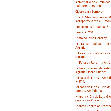
Aniversário do Zumbi dos
Palmares – 15 anos
Cícero para Sempre
Dia do Meio Ambiente, 2
Aeroporto Santos Dumon
Encontro Estadual 2016
Enera-RJ 2015
Festã no Irmã Dorothy
I Feira Estadual da Refor
Agrária
II Feira Estadual da Refo
Agrária
III Feira da Reforma Agrá
IX Feira Estadual da Ref
Agraria Cícero Guedes
Jornada de Lutas – Abril 
MST RJ
Jornada de Lutas – Rio de
Janeiro, Abril de 2013
Marcha – Dia de Luta Glo
Cúpula dos Povos
Marcha Contra as Transna