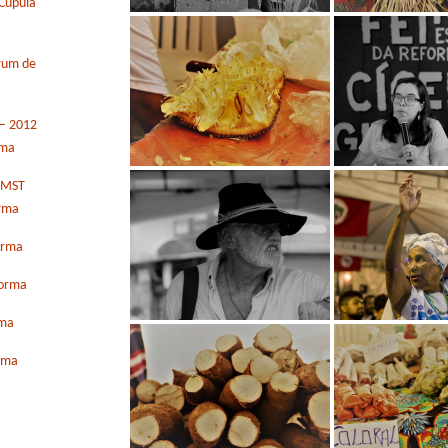
Cúpula
órum de
 – 2012
rma
o MST
orma
orma
forma
rma
orma