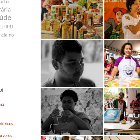
orto
rária
aúde
UFRRJ
ncia no
0)
rmã
tóxicos
Arvores