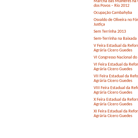
Marcha das Mulheres na 
dos Povos – Rio 2012
Ocupação Cambahyba
Osvaldo de Oliveira no F
Justiça
Sem Terrinha 2013
Sem-Terrinha na Baixada
V Feira Estadual da Refo
Agrária Cícero Guedes
VI Congresso Nacional d
VI Feira Estadual da Ref
Agrária Cícero Guedes
VII Feira Estadual da Ref
Agrária Cícero Guedes
VIII Feira Estadual da Re
Agrária Cícero Guedes
X Feira Estadual da Refo
Agrária Cícero Guedes
XI Feira Estadual da Ref
Agrária Cícero Guedes