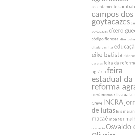
cambah
assentamento
campos dos
goytacazes
ca
cícero gue
goytacazes
código florestal
direitos 
educaç
ditadura militar
eike batista
eldora
feira da reform
carajás
feira
agrária
estadual da
reforma agr
fiocruz
for
FeiraÉPatrimônio
INCRA
jor
Greve
de lutas
luís mara
macaé
mul
mpa
MST
Osvaldo 
ocupação