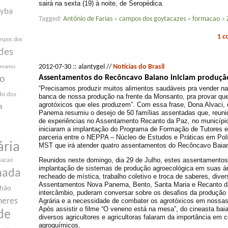
sairá na sexta (19) à noite, de Seropédica.
yba
Tagged:
Antônio de Farias
»
campos dos goytacazes
»
formacao
»
1 
mpos dos
des
2012-07-30 :: alantygel //
Notícias do Brasil
humanos
Assentamentos do Recôncavo Baiano iniciam produçã
ão
“Precisamos produzir muitos alimentos saudáveis pra vender na
do dos
banca de nossa produção na frente da Monsanto, pra provar q
agrotóxicos que eles produzem”. Com essa frase, Dona Alvaci
a
Panema resumiu o desejo de 50 famílias assentadas que, reun
de experiências no Assentamento Recanto da Paz, no municípi
iniciaram a implantação do Programa de Formação de Tutores 
parceria entre o NEPPA – Núcleo de Estudos e Práticas em Polít
ária
MST que irá atender quatro assentamentos do Recôncavo Baia
Reunidos neste domingo, dia 29 de Julho, estes assentamentos 
macao
implantação de sistemas de produção agroecológica em suas á
nada
recheado de mística, trabalho coletivo e troca de saberes, diver
Assentamentos Nova Panema, Bento, Santa Maria e Recanto d
nhão
intercâmbio, puderam conversar sobre os desafios da produção
Agrária e a necessidade de combater os agrotóxicos em nossas
heres
Após assistir o filme “O veneno está na mesa”, do cineasta baia
de
diversos agricultores e agricultoras falaram da importância em
agroquímicos.