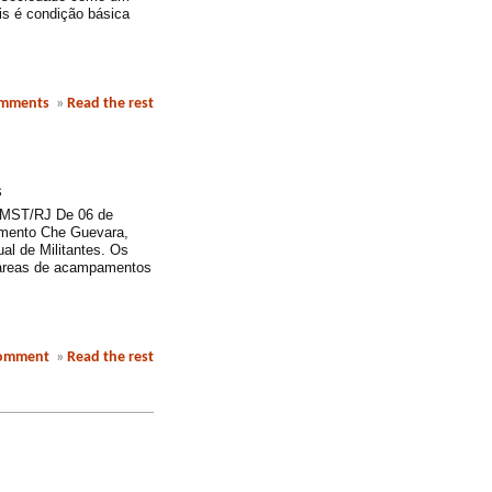
is é condição básica
omments
»
Read the rest
s
o MST/RJ De 06 de
amento Che Guevara,
al de Militantes. Os
s áreas de acampamentos
comment
»
Read the rest