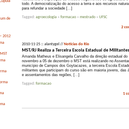
Cúpula
todo. A democratização do acesso a terra e aos recursos natura
para refundar a sociedade […]
Tagged:
agroecologia
»
formacao
»
mestrado
»
UFSC
órum de
2 c
 – 2012
rma
2010-11-25 :: alantygel //
Notícias do Rio
MST/RJ Realiza a Terceira Escola Estadual de Militante
o MST
Amanda Matheus e Elisangela Carvalho da direção estadual d
orma
novembro a 05 de dezembro o MST está realizando no Assent
município de Campos dos Goytacazes, a terceira Escola Estadu
militantes que participam do curso são em maioria jovens, da
orma
e assentamentos das regiões, […]
forma
Tagged:
formacao
rma
1 
orma