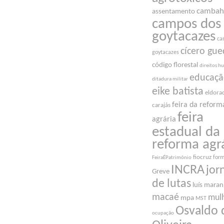
cambah
assentamento
campos dos
goytacazes
ca
cícero gue
goytacazes
código florestal
direitos 
educaç
ditadura militar
eike batista
eldora
feira da reform
carajás
feira
agrária
estadual da
reforma agr
fiocruz
for
FeiraÉPatrimônio
INCRA
jor
Greve
de lutas
luís mara
macaé
mul
mpa
MST
Osvaldo 
ocupação