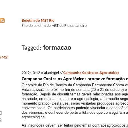
Boletim do MST Rio
Site do boletim do MST do Rio de Janeiro
formacao
Tagged:
do MST
2012-10-12 :: alantygel //
Campanha Contra os Agrotóxicos
Campanha Contra os Agrotóxicos promove formação
O comitê do Rio de Janeiro da Campanha Permanente Contra os
Vida realizará no próximo fim de semana (20 e 21 de outubro) o
formação. Depois de discutir temas gerais relacionadas aos agr
na saúde, no meio ambiente, e a agroecologia, a formação segu
momento prático. Desta vez, serão visitadas produções agroeco
convencionais. Os participantes poderão vivenciar a dependência
o
dos venenos, e conhecer de perto a luta dos que conseguiram a 
agroecológica.
a
As inscrições devem ser feitas pelo email contraosagrotoxicos