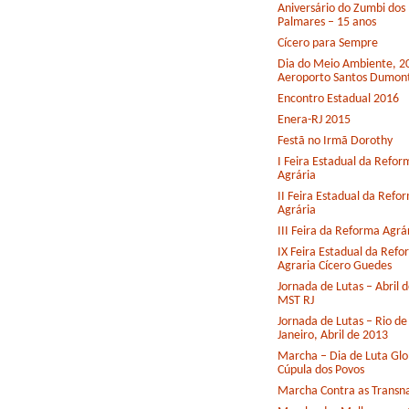
Aniversário do Zumbi dos
Palmares – 15 anos
Cícero para Sempre
Dia do Meio Ambiente, 2
Aeroporto Santos Dumon
Encontro Estadual 2016
Enera-RJ 2015
Festã no Irmã Dorothy
I Feira Estadual da Refor
Agrária
II Feira Estadual da Refo
Agrária
III Feira da Reforma Agrá
IX Feira Estadual da Ref
Agraria Cícero Guedes
Jornada de Lutas – Abril 
MST RJ
Jornada de Lutas – Rio de
Janeiro, Abril de 2013
Marcha – Dia de Luta Glo
Cúpula dos Povos
Marcha Contra as Transna