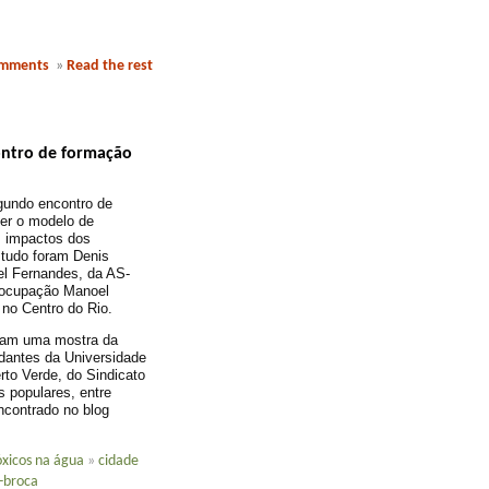
omments
»
Read the rest
ontro de formação
egundo encontro de
er o modelo de
s impactos dos
studo foram Denis
el Fernandes, da AS-
 ocupação Manoel
no Centro do Rio.
eram uma mostra da
dantes da Universidade
rto Verde, do Sindicato
 populares, entre
ncontrado no blog
xicos na água
»
cidade
-broca