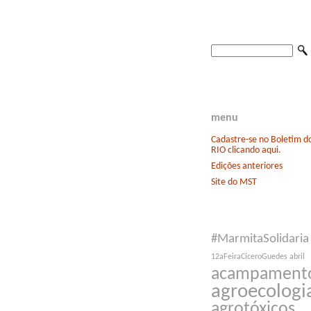
menu
Cadastre-se no Boletim 
RIO clicando aqui.
Edições anteriores
Site do MST
#MarmitaSolidaria
12aFeiraCíceroGuedes
abril
acampament
agroecologi
agrotóxicos