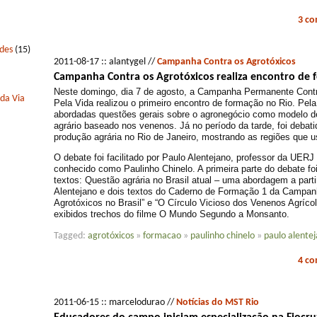
3 c
edes
(15)
2011-08-17 :: alantygel //
Campanha Contra os Agrotóxicos
Campanha Contra os Agrotóxicos realiza encontro de 
Neste domingo, dia 7 de agosto, a Campanha Permanente Contr
 da Via
Pela Vida realizou o primeiro encontro de formação no Rio. Pel
abordadas questões gerais sobre o agronegócio como modelo d
agrário baseado nos venenos. Já no período da tarde, foi debat
produção agrária no Rio de Janeiro, mostrando as regiões que 
O debate foi facilitado por Paulo Alentejano, professor da UERJ
conhecido como Paulinho Chinelo. A primeira parte do debate foi
textos: Questão agrária no Brasil atual – uma abordagem a parti
Alentejano e dois textos do Caderno de Formação 1 da Campan
Agrotóxicos no Brasil” e “O Círculo Vicioso dos Venenos Agríco
exibidos trechos do filme O Mundo Segundo a Monsanto.
Tagged:
agrotóxicos
»
formacao
»
paulinho chinelo
»
paulo alente
4 c
2011-06-15 :: marcelodurao //
Notícias do MST Rio