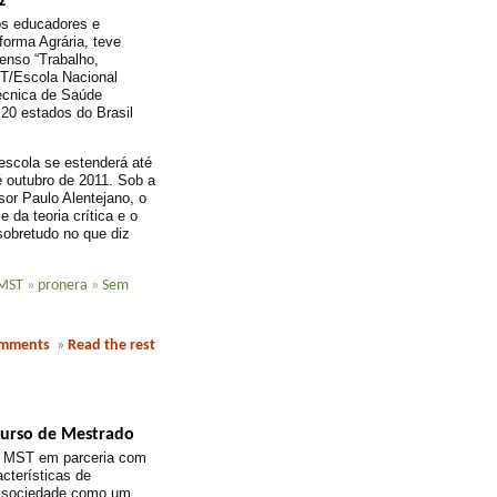
z
os educadores e
rma Agrária, teve
senso “Trabalho,
ST/Escola Nacional
écnica de Saúde
20 estados do Brasil
escola se estenderá até
 outubro de 2011. Sob a
or Paulo Alentejano, o
da teoria crítica e o
obretudo no que diz
MST
»
pronera
»
Sem
omments
»
Read the rest
curso de Mestrado
o MST em parceria com
cterísticas de
 e sociedade como um