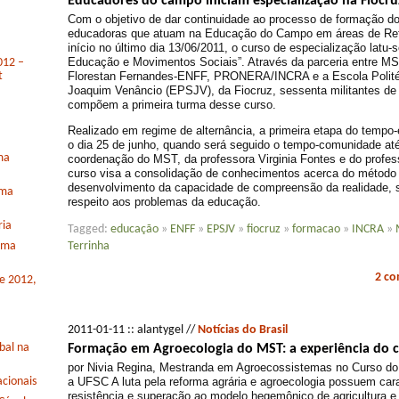
Educadores do campo iniciam especialização na Fiocru
Com o objetivo de dar continuidade ao processo de formação d
educadoras que atuam na Educação do Campo em áreas de Refo
início no último dia 13/06/2011, o curso de especialização latu-
Educação e Movimentos Sociais”. Através da parceria entre M
012 –
Florestan Fernandes-ENFF, PRONERA/INCRA e a Escola Polit
t
Joaquim Venâncio (EPSJV), da Fiocruz, sessenta militantes de 
compõem a primeira turma desse curso.
Realizado em regime de alternância, a primeira etapa do tempo-
o dia 25 de junho, quando será seguido o tempo-comunidade até
ma
coordenação do MST, da professora Virginia Fontes e do profess
curso visa a consolidação de conhecimentos acerca do método e 
desenvolvimento da capacidade de compreensão da realidade, s
rma
respeito aos problemas da educação.
ria
Tagged:
educação
»
ENFF
»
EPSJV
»
fiocruz
»
formacao
»
INCRA
»
Terrinha
orma
2 c
de 2012,
2011-01-11 :: alantygel //
Notícias do Brasil
bal na
Formação em Agroecologia do MST: a experiência do 
por Nivia Regina, Mestranda em Agroecossistemas no Curso d
a UFSC A luta pela reforma agrária e agroecologia possuem cara
cionais
resistência e superação ao modelo hegemônico de agricultura