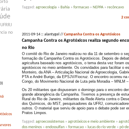
orto
Tagged:
agroecologia
»
Bahia
»
formacao
»
NEPPA
»
recôncavo
rária
aúde
2 c
UFRRJ
ncia no
2011-09-14 :: alantygel //
Campanha Contra os Agrotóxicos
Campanha Contra os Agrotóxicos realiza segundo enc
no Rio
O comitê do Rio de Janeiro realizou no dia 11 de setembro o s
formação da Campanha Contra os Agrotóxicos. Depois de debat
agricultura baseado nos agrotóxicos, o tema desta vez foram o
agrotóxicos no meio ambiente. Os convidados para facilitar o e
Monteiro, da ANA – Articulação Nacional de Agroecologia, Gabri
PTA e André Burigo, da EPSJV/Fiocruz. O encontro ocorreu na
Congo, do Movimento Nacional de Luta pela Moradia – MNLM – 
0)
Os 20 militantes que dispuseram o domingo para o encontro d
grande abrangência da Campanha. Tivemos a presença de estu
rmã
Rural do Rio de Janeiro, militantes da Rede Alerta contra o Dese
dos Químicos, do MST, pesquisadores da UFRJ, comunicadores
outros. O material que serviu de apoio para o debate pode ser e
Pratos Limpos.
tóxicos
Tagged:
agroecossistemas
»
agrotóxicos e meio ambiente
»
agrotó
Arvores
dos meninos
»
endossulfan
»
formacao
»
lucas do rio verde
»
pó-de