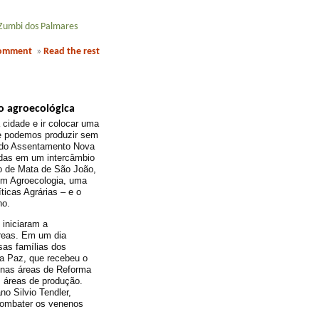
Zumbi dos Palmares
comment
»
Read the rest
o agroecológica
 cidade e ir colocar uma
ue podemos produzir sem
, do Assentamento Nova
idas em um intercâmbio
o de Mata de São João,
em Agroecologia, uma
icas Agrárias – e o
no.
iniciaram a
reas. Em um dia
sas famílias dos
a Paz, que recebeu o
 nas áreas de Reforma
 áreas de produção.
no Silvio Tendler,
 combater os venenos