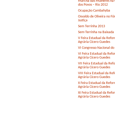
Marcha das Mulheres na 
dos Povos – Rio 2012
Ocupação Cambahyba
Osvaldo de Oliveira no F
Justiça
Sem Terrinha 2013
Sem-Terrinha na Baixada
V Feira Estadual da Refo
Agrária Cícero Guedes
VI Congresso Nacional d
VI Feira Estadual da Ref
Agrária Cícero Guedes
VII Feira Estadual da Ref
Agrária Cícero Guedes
VIII Feira Estadual da Re
Agrária Cícero Guedes
X Feira Estadual da Refo
Agrária Cícero Guedes
XI Feira Estadual da Ref
Agrária Cícero Guedes