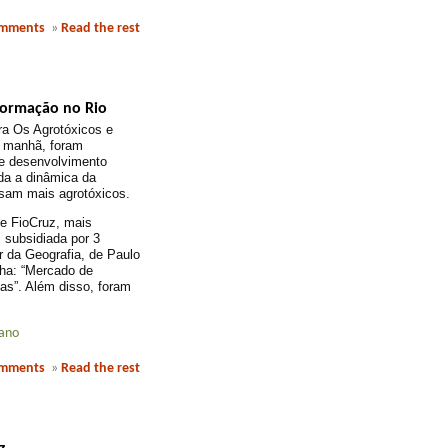
omments
»
Read the rest
formação no Rio
a Os Agrotóxicos e
a manhã, foram
e desenvolvimento
ida a dinâmica da
usam mais agrotóxicos.
 e FioCruz, mais
 subsidiada por 3
r da Geografia, de Paulo
ha: “Mercado de
las”. Além disso, foram
jano
omments
»
Read the rest