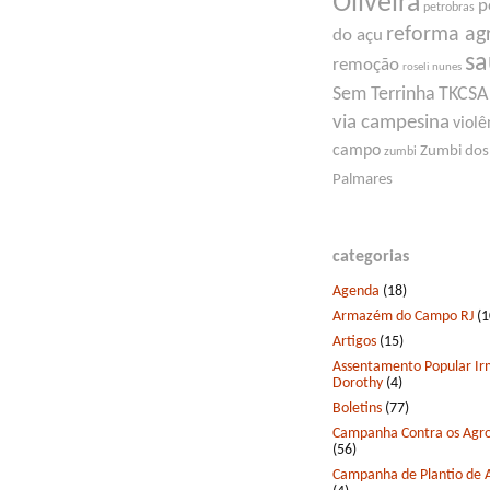
Oliveira
p
petrobras
reforma ag
do açu
s
remoção
roseli nunes
Sem Terrinha
TKCSA
via campesina
violê
campo
Zumbi dos
zumbi
Palmares
categorias
Agenda
(18)
Armazém do Campo RJ
(1
Artigos
(15)
Assentamento Popular I
Dorothy
(4)
Boletins
(77)
Campanha Contra os Agro
(56)
Campanha de Plantio de 