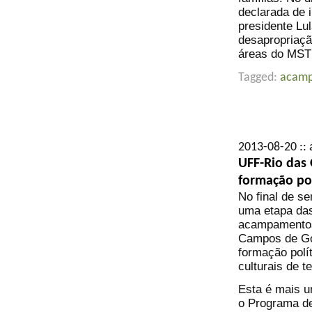
declarada de 
presidente Lu
desapropriaç
áreas do MST 
Tagged:
acam
2013-08-20 :: 
UFF-Rio das 
formação pol
No final de s
uma etapa das 
acampamentos
Campos de Goy
formação polí
culturais de t
Esta é mais u
o Programa de