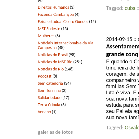
(4)
Direitos Humanos
(3)
Tagged:
cuba
Fazenda Cambahyba
(4)
Feira estadual Cícero Guedes
(15)
MST Sudeste
(13)
Mulheres
(6)
2014-09-15 :: 
Notíciais Internacionais e da Via
Assentamento
Campesina
(48)
grande conq
Notícias do Brasil
(98)
E quando o Co
Notícias do MST Rio
(281)
trincheira de
Notícias do Rio
(148)
coragem, de s
Podcast
(8)
companheiro v
Sem categoria
(34)
famílias Sem 
Sem Terrinha
(2)
luta é viva. E
Solidariedade
(17)
sua nova famíl
estuda para s
Terra Crioula
(6)
seu Pai ela a
Veneno
(1)
sua nova famíl
Tagged:
Osvald
galerias de fotos