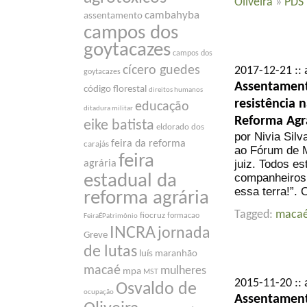
Oliveira
»
PDS 
cambahyba
assentamento
campos dos
goytacazes
campos dos
cícero guedes
2017-12-21 :: 
goytacazes
Assentament
código florestal
direitos humanos
resistência 
educação
ditadura militar
Reforma Agr
eike batista
eldorado dos
por Nivia Silv
feira da reforma
carajás
ao Fórum de M
feira
juiz. Todos e
agrária
companheiros 
estadual da
essa terra!”.
reforma agrária
Tagged:
maca
fiocruz
formacao
FeiraÉPatrimônio
INCRA
jornada
Greve
de lutas
luís maranhão
macaé
mulheres
mpa
MST
2015-11-20 :: 
Osvaldo de
ocupação
Assentamento