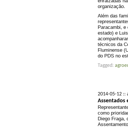
enraizadas na
organização.
Além das fam
representante
Paracambi, e 
estado) e Lui
acompanharam 
técnicos da C
Fluminense (U
do PDS no es
Tagged:
agroe
2014-05-12 :: 
Assentados 
Representante
como priorida
Diego Fraga, 
Assentamento 