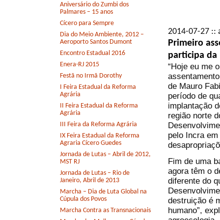
Aniversário do Zumbi dos
Palmares – 15 anos
Cícero para Sempre
2014-07-27 :: 
Dia do Meio Ambiente, 2012 –
Primeiro ass
Aeroporto Santos Dumont
Encontro Estadual 2016
participa da
Enera-RJ 2015
“Hoje eu me o
assentamento 
Festã no Irmã Dorothy
de Mauro Fabi
I Feira Estadual da Reforma
Agrária
período de qu
implantação d
II Feira Estadual da Reforma
Agrária
região norte 
Desenvolvimen
III Feira da Reforma Agrária
pelo Incra em
IX Feira Estadual da Reforma
Agraria Cícero Guedes
desapropriaçõ
Jornada de Lutas – Abril de 2012,
Fim de uma ba
MST RJ
agora têm o d
Jornada de Lutas – Rio de
diferente do 
Janeiro, Abril de 2013
Desenvolvime
Marcha – Dia de Luta Global na
Cúpula dos Povos
destruição é 
humano”, expl
Marcha Contra as Transnacionais