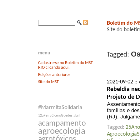
Boletim do M
Site do boleti
Osv
menu
Tagged:
Cadastre-se no Boletim do MST
RIO clicando aqui.
Edições anteriores
2021-09-02 ::
Site do MST
Rebeldia nec
Projeto de 
Assentamento 
#MarmitaSolidaria
famílias e de
(RJ). Julgame
12aFeiraCíceroGuedes
abril
acampamento
Tagged:
25An
agroecologia
Agroecologia
agrotóxicos