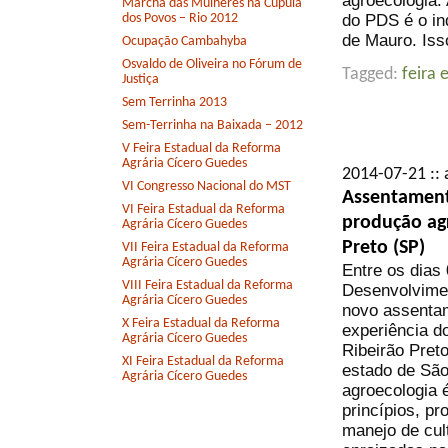
agroecologia.
Marcha das Mulheres na Cúpula
do PDS é o ind
dos Povos – Rio 2012
de Mauro. Isso
Ocupação Cambahyba
Osvaldo de Oliveira no Fórum de
Tagged:
feira 
Justiça
Sem Terrinha 2013
Sem-Terrinha na Baixada – 2012
V Feira Estadual da Reforma
Agrária Cícero Guedes
2014-07-21 :: 
VI Congresso Nacional do MST
Assentamento
VI Feira Estadual da Reforma
produção ag
Agrária Cícero Guedes
Preto (SP)
VII Feira Estadual da Reforma
Agrária Cícero Guedes
Entre os dias 
VIII Feira Estadual da Reforma
Desenvolvimen
Agrária Cícero Guedes
novo assentam
X Feira Estadual da Reforma
experiência 
Agrária Cícero Guedes
Ribeirão Pret
XI Feira Estadual da Reforma
estado de São
Agrária Cícero Guedes
agroecologia é
princípios, p
manejo de cul