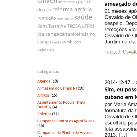
Oliveira
porto
petrobras
ameaçado de
reforma agrária
do açu
21 meses após
saúde
Osvaldo de Ol
remoção
roseli nunes
despejo. Depo
Sem Terrinha
TKCSA
UFRRJ
remoções viol
via campesina
violência no
Osvaldo de Ol
Jardim no dia
campo
Zumbi dos
zumbi
Palmares
Tagged:
Osvald
categorias
Agenda
(18)
2014-12-17 :: 
Armazém do Campo RJ
(10)
Sim, eu pos
Artigos
(15)
cubano em 
Assentamento Popular Irmã
por Maria Ama
Dorothy
(4)
formatura da 
Boletins
(77)
Osvaldo de O
Campanha Contra os Agrotóxicos
escolhido pe
(56)
luta assassin
Campanha de Plantio de Arvores
2013. […]