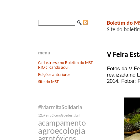
Boletim do M
Site do boleti
menu
V Feira Es
Cadastre-se no Boletim do MST
RIO clicando aqui.
Fotos da V Fe
realizada no L
Edições anteriores
2014. Fotos: 
Site do MST
#MarmitaSolidaria
12aFeiraCíceroGuedes
abril
acampamento
agroecologia
agrotóxicos