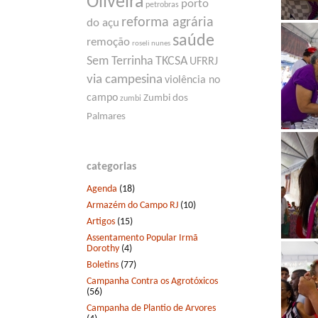
Oliveira
porto
petrobras
reforma agrária
do açu
saúde
remoção
roseli nunes
Sem Terrinha
TKCSA
UFRRJ
via campesina
violência no
campo
Zumbi dos
zumbi
Palmares
categorias
Agenda
(18)
Armazém do Campo RJ
(10)
Artigos
(15)
Assentamento Popular Irmã
Dorothy
(4)
Boletins
(77)
Campanha Contra os Agrotóxicos
(56)
Campanha de Plantio de Arvores