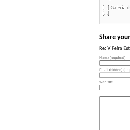
[…] Galeria 
[…]
Share you
Re: V Feira E
Name (required)
Email (hidden) (req
Web site