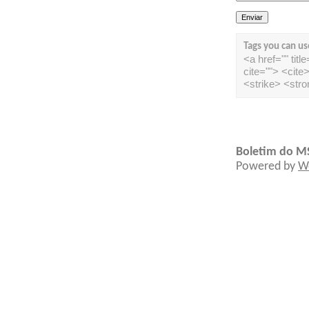
Tags you can us
<a href="" tit
cite=""> <cit
<strike> <str
Boletim do M
Powered by
W