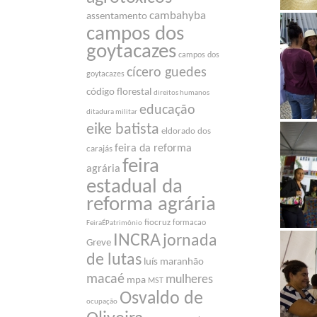
cambahyba
assentamento
campos dos
goytacazes
campos dos
cícero guedes
goytacazes
código florestal
direitos humanos
educação
ditadura militar
eike batista
eldorado dos
feira da reforma
carajás
feira
agrária
estadual da
reforma agrária
fiocruz
formacao
FeiraÉPatrimônio
INCRA
jornada
Greve
de lutas
luís maranhão
macaé
mulheres
mpa
MST
Osvaldo de
ocupação