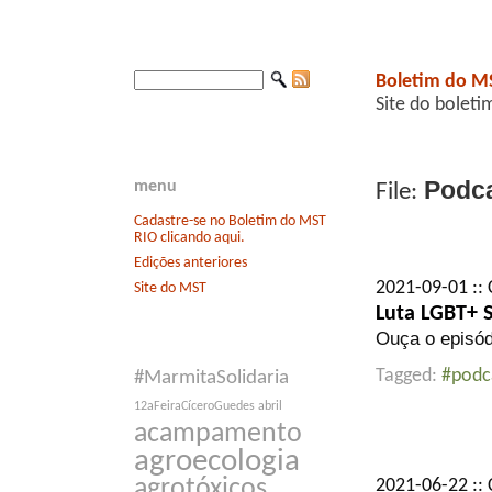
Boletim do M
Site do boleti
Podc
menu
File:
Cadastre-se no Boletim do MST
RIO clicando aqui.
Edições anteriores
2021-09-01 :: 
Site do MST
Luta LGBT+ S
Ouça o episód
Tagged:
#podc
#MarmitaSolidaria
12aFeiraCíceroGuedes
abril
acampamento
agroecologia
agrotóxicos
2021-06-22 :: 