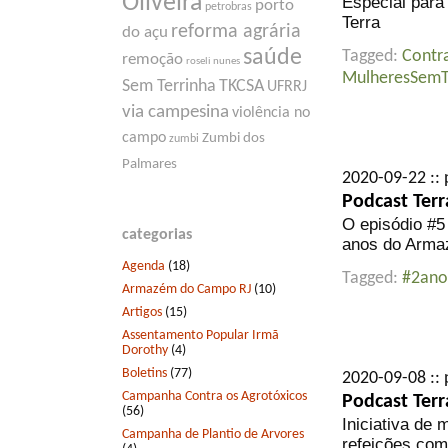
Oliveira
Especial par
porto
petrobras
Terra
reforma agrária
do açu
saúde
Tagged:
Contr
remoção
roseli nunes
MulheresSemT
Sem Terrinha
TKCSA
UFRRJ
via campesina
violência no
campo
Zumbi dos
zumbi
Palmares
2020-09-22 :: 
Podcast Ter
O episódio #5 
categorias
anos do Arm
Agenda
(18)
Tagged:
#2ano
Armazém do Campo RJ
(10)
Artigos
(15)
Assentamento Popular Irmã
Dorothy
(4)
Boletins
(77)
2020-09-08 :: 
Campanha Contra os Agrotóxicos
Podcast Terr
(56)
Iniciativa de 
Campanha de Plantio de Arvores
refeições com