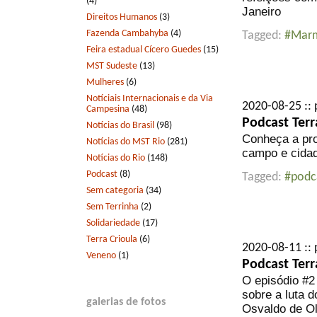
(4)
Janeiro
Direitos Humanos
(3)
Fazenda Cambahyba
(4)
Tagged:
#Marm
Feira estadual Cícero Guedes
(15)
MST Sudeste
(13)
Mulheres
(6)
Notíciais Internacionais e da Via
2020-08-25 :: 
Campesina
(48)
Podcast Terr
Notícias do Brasil
(98)
Conheça a pro
Notícias do MST Rio
(281)
campo e cidad
Notícias do Rio
(148)
Podcast
(8)
Tagged:
#podc
Sem categoria
(34)
Sem Terrinha
(2)
Solidariedade
(17)
Terra Crioula
(6)
2020-08-11 :: 
Veneno
(1)
Podcast Terr
O episódio #2
sobre a luta 
galerias de fotos
Osvaldo de Ol