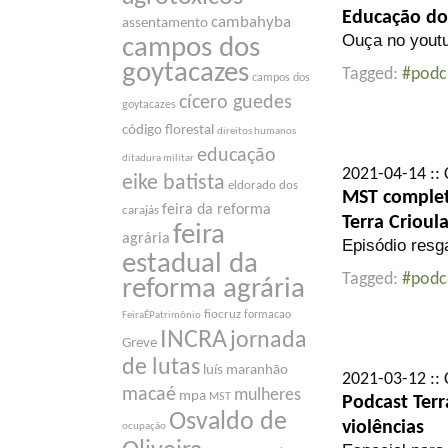
Educação do
cambahyba
assentamento
Ouça no youtu
campos dos
goytacazes
Tagged:
#podc
campos dos
cícero guedes
goytacazes
código florestal
direitos humanos
educação
ditadura militar
2021-04-14 :: 
eike batista
eldorado dos
MST complet
feira da reforma
carajás
Terra Crioul
feira
agrária
Episódio resga
estadual da
Tagged:
#podc
reforma agrária
fiocruz
formacao
FeiraÉPatrimônio
INCRA
jornada
Greve
de lutas
luís maranhão
2021-03-12 :: 
macaé
mulheres
mpa
MST
Podcast Terr
Osvaldo de
violências
ocupação