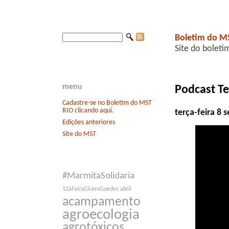
Boletim do M
Site do boleti
menu
Podcast Te
Cadastre-se no Boletim do MST
RIO clicando aqui.
terça-feira 8
Edições anteriores
Site do MST
#MarmitaSolidaria
12aFeiraCíceroGuedes
abril
acampamento
agroecologia
agrotóxicos