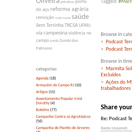
Oliveira
Tagged:
#Marm
porto
petrobras
reforma agrária
do açu
saúde
remoção
roseli nunes
Sem Terrinha
TKCSA
UFRRJ
via campesina
violência no
Browse in cate
campo
Zumbi dos
zumbi
<
Podcast Terr
Palmares
>
Podcast Ter
Browse in time
<
Marmita Sol
categorias
Excluídos
Agenda
(18)
>
Ações do MS
Armazém do Campo RJ
(10)
trabalhadores
Artigos
(15)
Assentamento Popular Irmã
Dorothy
(4)
Share you
Boletins
(77)
Campanha Contra os Agrotóxicos
Re: Podcast Te
(56)
Campanha de Plantio de Arvores
Name (required)