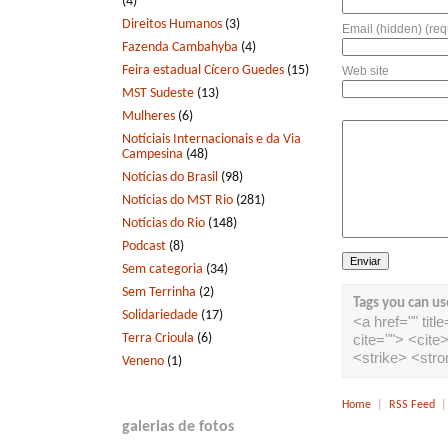
(4)
Direitos Humanos
(3)
Email (hidden) (req
Fazenda Cambahyba
(4)
Feira estadual Cícero Guedes
(15)
Web site
MST Sudeste
(13)
Mulheres
(6)
Notíciais Internacionais e da Via
Campesina
(48)
Notícias do Brasil
(98)
Notícias do MST Rio
(281)
Notícias do Rio
(148)
Podcast
(8)
Sem categoria
(34)
Sem Terrinha
(2)
Tags you can us
Solidariedade
(17)
<a href="" tit
Terra Crioula
(6)
cite=""> <cit
<strike> <str
Veneno
(1)
Home
|
RSS Feed
galerias de fotos