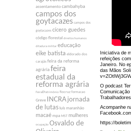
cambahyba
assentamento
campos dos
goytacazes
campos dos
cícero guedes
goytacazes
código florestal
direitos humanos
educação
ditadura militar
Iniciativa de 
eike batista
eldorado dos
refeições com
feira da reforma
carajás
Janeiro. No ep
feira
das Mãos Soli
agrária
estadual da
v=ZOtlWj3GWv
reforma agrária
O podcast Ter
Comunicação 
fiocruz
formacao
FeiraÉPatrimônio
Trabalhadores
INCRA
jornada
Greve
de lutas
Acompanhe nas
luís maranhão
Facebook.com
macaé
mulheres
mpa
MST
https://boleti
Osvaldo de
ocupação