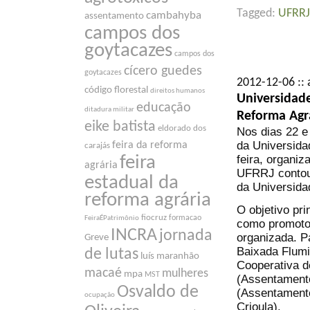
Tagged:
UFRRJ
cambahyba
assentamento
campos dos
goytacazes
campos dos
cícero guedes
goytacazes
2012-12-06 :: 
código florestal
direitos humanos
Universidade
educação
ditadura militar
Reforma Agr
eike batista
eldorado dos
Nos dias 22 e
da Universida
feira da reforma
carajás
feira, organi
feira
agrária
UFRRJ contou
estadual da
da Universida
reforma agrária
O objetivo pri
fiocruz
formacao
FeiraÉPatrimônio
como promotor
INCRA
jornada
organizada. P
Greve
Baixada Flum
de lutas
luís maranhão
Cooperativa d
macaé
mulheres
mpa
MST
(Assentamento
Osvaldo de
(Assentament
ocupação
Crioula).