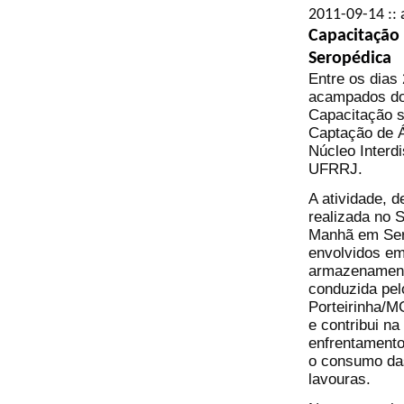
2011-09-14 :: 
Capacitação 
Seropédica
Entre os dias
acampados do 
Capacitação s
Captação de Á
Núcleo Interd
UFRRJ.
A atividade, d
realizada no S
Manhã em Sero
envolvidos em
armazenamento
conduzida pel
Porteirinha/M
e contribui na
enfrentamento
o consumo das
lavouras.