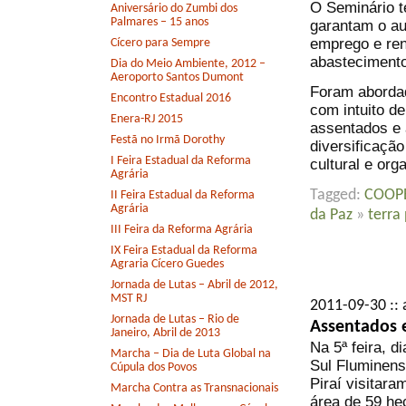
O Seminário t
Aniversário do Zumbi dos
Palmares – 15 anos
garantam o a
emprego e ren
Cícero para Sempre
abastecimento
Dia do Meio Ambiente, 2012 –
Aeroporto Santos Dumont
Foram aborda
Encontro Estadual 2016
com intuito d
Enera-RJ 2015
assentados e 
Festã no Irmã Dorothy
diversificação
I Feira Estadual da Reforma
cultural e or
Agrária
Tagged:
COOP
II Feira Estadual da Reforma
Agrária
da Paz
»
terra
III Feira da Reforma Agrária
IX Feira Estadual da Reforma
Agraria Cícero Guedes
Jornada de Lutas – Abril de 2012,
MST RJ
2011-09-30 :: 
Jornada de Lutas – Rio de
Assentados 
Janeiro, Abril de 2013
Na 5ª feira, 
Marcha – Dia de Luta Global na
Sul Fluminens
Cúpula dos Povos
Piraí visitar
Marcha Contra as Transnacionais
área de 59 he