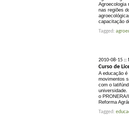
Agroecologia 
nas regiões d
agroecológica
capacitação d
Tagged:
agroe
2010-08-15 ::
Curso de Li
A educação é u
movimentos so
com o latifún
universidade.
o PRONERA/IN
Reforma Agrár
Tagged:
educa