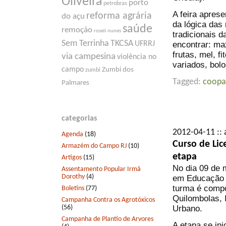
Oliveira
porto
petrobras
A feira apres
reforma agrária
do açu
da lógica das
saúde
remoção
roseli nunes
tradicionais d
Sem Terrinha
TKCSA
encontrar: max
UFRRJ
frutas, mel, f
via campesina
violência no
variados, bol
campo
Zumbi dos
zumbi
Tagged:
coopa
Palmares
categorias
2012-04-11 :: 
Agenda
(18)
Curso de Li
Armazém do Campo RJ
(10)
etapa
Artigos
(15)
No dia 09 de 
Assentamento Popular Irmã
Dorothy
(4)
em Educação 
turma é compo
Boletins
(77)
Quilombolas, 
Campanha Contra os Agrotóxicos
(56)
Urbano.
Campanha de Plantio de Arvores
A etapa se in