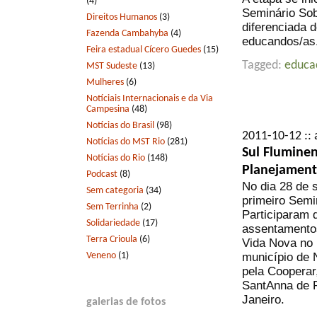
(4)
Seminário Sob
Direitos Humanos
(3)
diferenciada 
Fazenda Cambahyba
(4)
educandos/as
Feira estadual Cícero Guedes
(15)
Tagged:
educa
MST Sudeste
(13)
Mulheres
(6)
Notíciais Internacionais e da Via
Campesina
(48)
Notícias do Brasil
(98)
2011-10-12 :: 
Notícias do MST Rio
(281)
Sul Fluminen
Notícias do Rio
(148)
Planejament
Podcast
(8)
No dia 28 de 
Sem categoria
(34)
primeiro Semi
Sem Terrinha
(2)
Participaram 
Solidariedade
(17)
assentamentos
Terra Crioula
(6)
Vida Nova no 
Veneno
(1)
município de 
pela Cooperar
SantAnna de P
Janeiro.
galerias de fotos