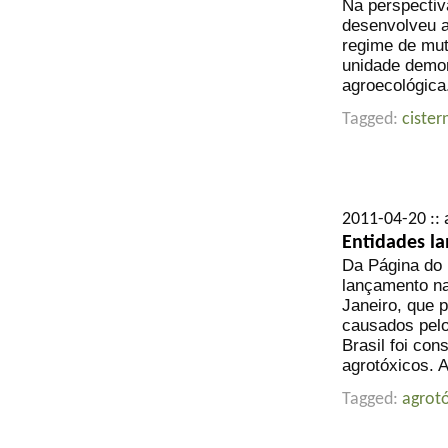
Na perspectiv
desenvolveu a
regime de mut
unidade demon
agroecológica
Tagged:
cister
2011-04-20 :: 
Entidades l
Da Página do 
lançamento na
Janeiro, que 
causados pelo
Brasil foi co
agrotóxicos. 
Tagged:
agrot