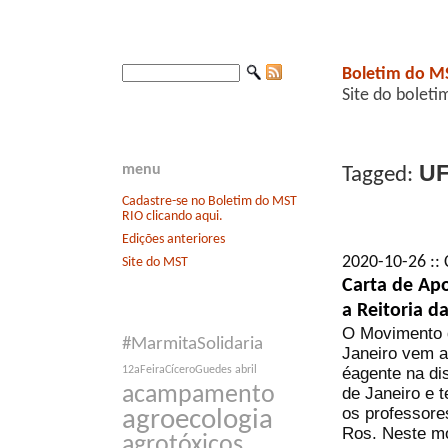
Boletim do M
Site do boleti
UF
menu
Tagged:
Cadastre-se no Boletim do MST
RIO clicando aqui.
Edições anteriores
2020-10-26 :: 
Site do MST
Carta de Ap
a Reitoria d
O Movimento d
#MarmitaSolidaria
Janeiro vem 
éagente na di
12aFeiraCíceroGuedes
abril
acampamento
de Janeiro e 
os professore
agroecologia
Ros. Neste m
agrotóxicos