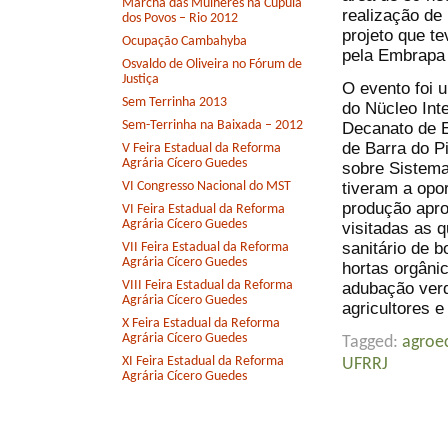
Marcha das Mulheres na Cúpula
realização de
dos Povos – Rio 2012
projeto que t
Ocupação Cambahyba
pela Embrapa
Osvaldo de Oliveira no Fórum de
Justiça
O evento foi 
Sem Terrinha 2013
do Nücleo Int
Sem-Terrinha na Baixada – 2012
Decanato de E
de Barra do P
V Feira Estadual da Reforma
Agrária Cícero Guedes
sobre Sistema
tiveram a opo
VI Congresso Nacional do MST
produção aprop
VI Feira Estadual da Reforma
Agrária Cícero Guedes
visitadas as 
sanitário de b
VII Feira Estadual da Reforma
Agrária Cícero Guedes
hortas orgâni
VIII Feira Estadual da Reforma
adubação verd
Agrária Cícero Guedes
agricultores e
X Feira Estadual da Reforma
Agrária Cícero Guedes
Tagged:
agroe
XI Feira Estadual da Reforma
UFRRJ
Agrária Cícero Guedes