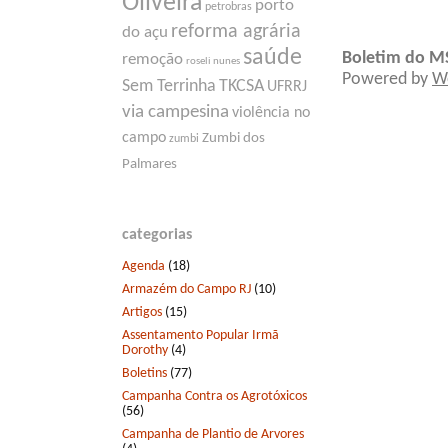
Oliveira
porto
petrobras
reforma agrária
do açu
saúde
Boletim do M
remoção
roseli nunes
Powered by
W
Sem Terrinha
TKCSA
UFRRJ
via campesina
violência no
campo
Zumbi dos
zumbi
Palmares
categorias
Agenda
(18)
Armazém do Campo RJ
(10)
Artigos
(15)
Assentamento Popular Irmã
Dorothy
(4)
Boletins
(77)
Campanha Contra os Agrotóxicos
(56)
Campanha de Plantio de Arvores