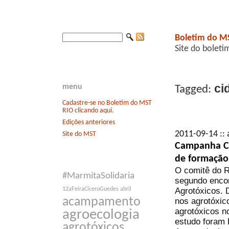
Boletim do M
Site do boleti
ci
menu
Tagged:
Cadastre-se no Boletim do MST
RIO clicando aqui.
Edições anteriores
2011-09-14 :: 
Site do MST
Campanha Co
de formação
O comitê do R
#MarmitaSolidaria
segundo enco
Agrotóxicos. 
12aFeiraCíceroGuedes
abril
acampamento
nos agrotóxic
agrotóxicos n
agroecologia
estudo foram 
agrotóxicos