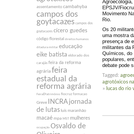
Agroecologia,
cambahyba
EPSJV/Fiocru
assentamento
campos dos
Movimento Nac
Rio.
goytacazes
campos dos
Os 20 militan
cícero guedes
goytacazes
uma mostra d
código florestal
direitos humanos
presença de e
educação
militantes da 
ditadura militar
Químicos, do
eike batista
eldorado dos
populares, ent
feira da reforma
carajás
debate pode s
feira
agrária
Tagged:
agroe
estadual da
agrotóxicos n
reforma agrária
»
lucas do rio
fiocruz
formacao
FeiraÉPatrimônio
INCRA
jornada
Greve
de lutas
luís maranhão
macaé
mulheres
mpa
MST
Osvaldo de
ocupação