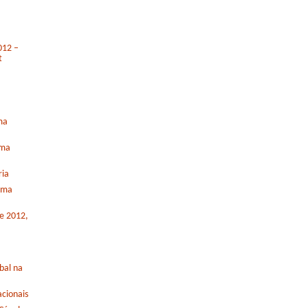
012 –
t
ma
rma
ria
orma
de 2012,
bal na
cionais