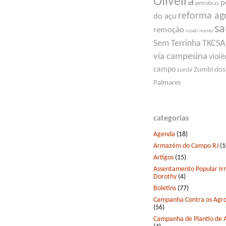
Oliveira
p
petrobras
reforma ag
do açu
s
remoção
roseli nunes
Sem Terrinha
TKCSA
via campesina
violê
campo
Zumbi dos
zumbi
Palmares
categorias
Agenda
(18)
Armazém do Campo RJ
(1
Artigos
(15)
Assentamento Popular I
Dorothy
(4)
Boletins
(77)
Campanha Contra os Agro
(56)
Campanha de Plantio de 