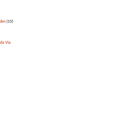
edes
(15)
 da Via