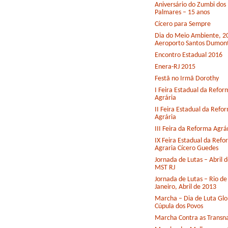
Aniversário do Zumbi dos
Palmares – 15 anos
Cícero para Sempre
Dia do Meio Ambiente, 2
Aeroporto Santos Dumon
Encontro Estadual 2016
Enera-RJ 2015
Festã no Irmã Dorothy
I Feira Estadual da Refor
Agrária
II Feira Estadual da Refo
Agrária
III Feira da Reforma Agrá
IX Feira Estadual da Ref
Agraria Cícero Guedes
Jornada de Lutas – Abril 
MST RJ
Jornada de Lutas – Rio de
Janeiro, Abril de 2013
Marcha – Dia de Luta Glo
Cúpula dos Povos
Marcha Contra as Transna