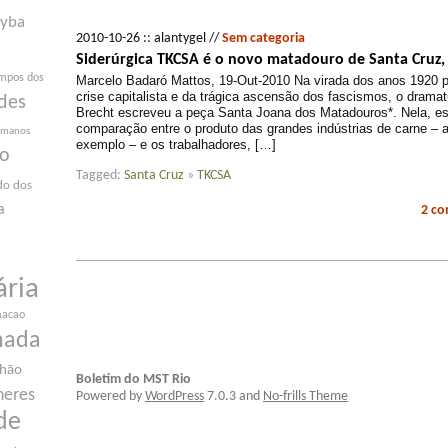
yba
2010-10-26 :: alantygel //
Sem categoria
Siderúrgica TKCSA é o novo matadouro de Santa Cruz, 
mpos dos
Marcelo Badaró Mattos, 19-Out-2010 Na virada dos anos 1920 
crise capitalista e da trágica ascensão dos fascismos, o drama
des
Brecht escreveu a peça Santa Joana dos Matadouros*. Nela, est
comparação entre o produto das grandes indústrias de carne – a
humanos
exemplo – e os trabalhadores, […]
ão
Tagged:
Santa Cruz
»
TKCSA
do dos
a
2 c
ária
macao
nada
nhão
Boletim do MST Rio
heres
Powered by
WordPress
7.0.3 and
No-frills Theme
de