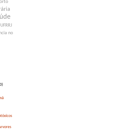
orto
rária
aúde
UFRRJ
ncia no
0)
rmã
tóxicos
Arvores