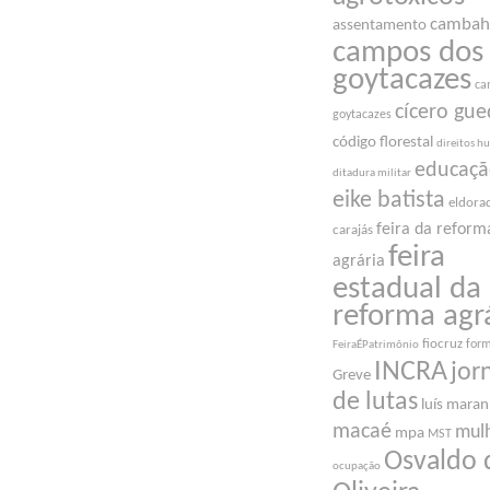
cambah
assentamento
campos dos
goytacazes
ca
cícero gue
goytacazes
código florestal
direitos 
educaç
ditadura militar
eike batista
eldora
feira da reform
carajás
feira
agrária
estadual da
reforma agr
fiocruz
for
FeiraÉPatrimônio
INCRA
jor
Greve
de lutas
luís mara
macaé
mul
mpa
MST
Osvaldo 
ocupação