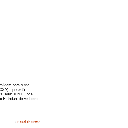
nvidam para o Ato
KCSA), que está
ra Hora: 10h00 Local:
to Estadual de Ambiente
»
Read the rest