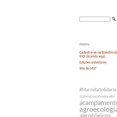
menu
Cadastre-se no Boletim 
RIO clicando aqui.
Edições anteriores
Site do MST
#MarmitaSolidaria
12aFeiraCíceroGuedes
abril
acampament
agroecologi
agrotóxicos