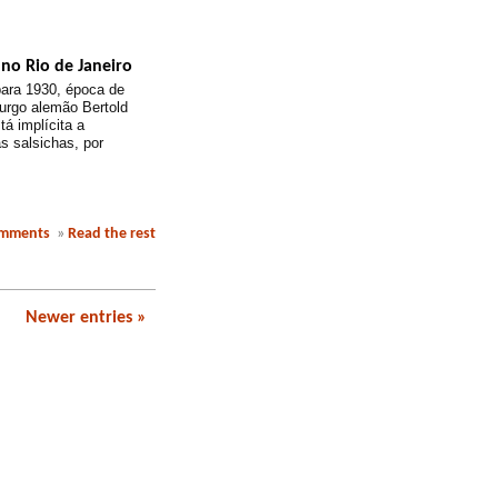
no Rio de Janeiro
para 1930, época de
turgo alemão Bertold
á implícita a
s salsichas, por
omments
»
Read the rest
Newer entries »