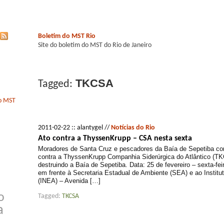
Boletim do MST Rio
Site do boletim do MST do Rio de Janeiro
TKCSA
Tagged:
do MST
2011-02-22 :: alantygel //
Notícias do Rio
Ato contra a ThyssenKrupp – CSA nesta sexta
Moradores de Santa Cruz e pescadores da Baía de Sepetiba co
contra a ThyssenKrupp Companhia Siderúrgica do Atlântico (T
destruindo a Baía de Sepetiba. Data: 25 de fevereiro – sexta-fei
em frente à Secretaria Estadual de Ambiente (SEA) e ao Institu
(INEA) – Avenida […]
o
Tagged:
TKCSA
a