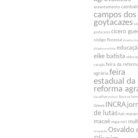
cambah
assentamento
campos dos
goytacazes
ca
cícero gue
goytacazes
código florestal
direitos 
educaç
ditadura militar
eike batista
eldora
feira da reform
carajás
feira
agrária
estadual da
reforma agr
fiocruz
for
FeiraÉPatrimônio
INCRA
jor
Greve
de lutas
luís mara
macaé
mul
mpa
MST
Osvaldo 
ocupação