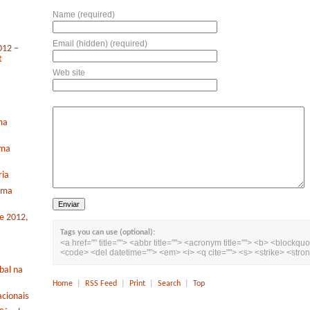
Name (required)
Email (hidden) (required)
012 –
t
Web site
ma
rma
ria
orma
de 2012,
Tags you can use (optional):
<a href="" title=""> <abbr title=""> <acronym title=""> <b> <blockquo
<code> <del datetime=""> <em> <i> <q cite=""> <s> <strike> <stro
bal na
Home
|
RSS Feed
|
Print
|
Search
|
Top
cionais