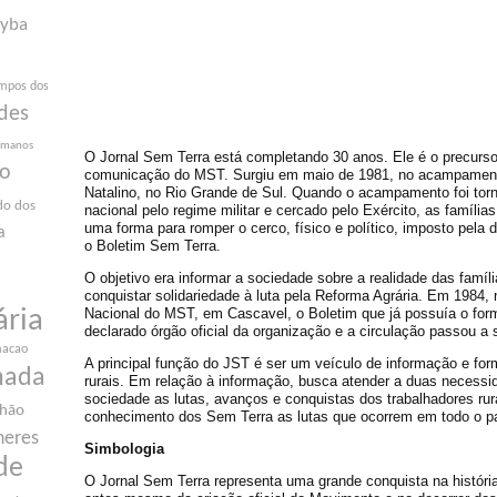
yba
mpos dos
des
humanos
O Jornal Sem Terra está completando 30 anos. Ele é o precurso
ão
comunicação do MST. Surgiu em maio de 1981, no acampament
Natalino, no Rio Grande de Sul. Quando o acampamento foi tor
do dos
nacional pelo regime militar e cercado pelo Exército, as famíl
uma forma para romper o cerco, físico e político, imposto pela di
a
o Boletim Sem Terra.
O objetivo era informar a sociedade sobre a realidade das famí
conquistar solidariedade à luta pela Reforma Agrária. Em 1984, 
Nacional do MST, em Cascavel, o Boletim que já possuía o form
ária
declarado órgão oficial da organização e a circulação passou a 
macao
A principal função do JST é ser um veículo de informação e fo
nada
rurais. Em relação à informação, busca atender a duas necessid
sociedade as lutas, avanços e conquistas dos trabalhadores rura
nhão
conhecimento dos Sem Terra as lutas que ocorrem em todo o p
heres
Simbologia
de
O Jornal Sem Terra representa uma grande conquista na históri