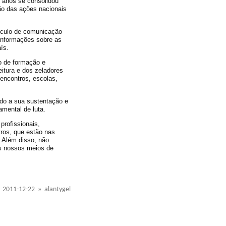
s anos se consolidou
o das ações nacionais
eículo de comunicação
 informações sobre as
ís.
o de formação e
itura e dos zeladores
encontros, escolas,
ndo a sua sustentação e
amental de luta.
profissionais,
ros, que estão nas
 Além disso, não
os nossos meios de
2011-12-22 » alantygel