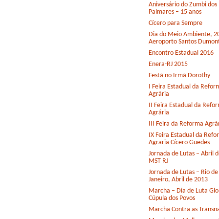
Aniversário do Zumbi dos
Palmares – 15 anos
Cícero para Sempre
Dia do Meio Ambiente, 2
Aeroporto Santos Dumon
Encontro Estadual 2016
Enera-RJ 2015
Festã no Irmã Dorothy
I Feira Estadual da Refor
Agrária
II Feira Estadual da Refo
Agrária
III Feira da Reforma Agrá
IX Feira Estadual da Ref
Agraria Cícero Guedes
Jornada de Lutas – Abril 
MST RJ
Jornada de Lutas – Rio de
Janeiro, Abril de 2013
Marcha – Dia de Luta Glo
Cúpula dos Povos
Marcha Contra as Transna