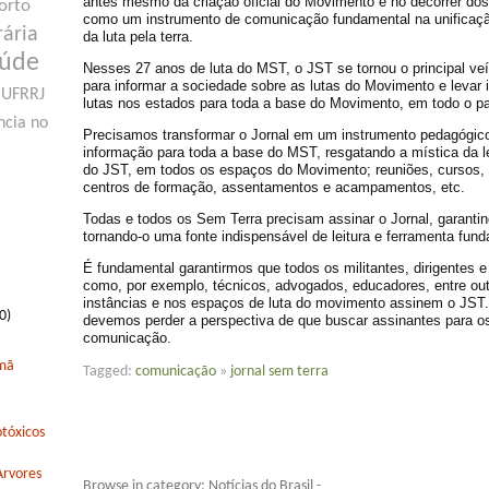
antes mesmo da criação oficial do Movimento e no decorrer do
orto
como um instrumento de comunicação fundamental na unificaçã
rária
da luta pela terra.
aúde
Nesses 27 anos de luta do MST, o JST se tornou o principal v
para informar a sociedade sobre as lutas do Movimento e levar
UFRRJ
lutas nos estados para toda a base do Movimento, em todo o pa
ncia no
Precisamos transformar o Jornal em um instrumento pedagógic
informação para toda a base do MST, resgatando a mística da le
do JST, em todos os espaços do Movimento; reuniões, cursos, 
centros de formação, assentamentos e acampamentos, etc.
Todas e todos os Sem Terra precisam assinar o Jornal, garanti
tornando-o uma fonte indispensável de leitura e ferramenta fund
É fundamental garantirmos que todos os militantes, dirigentes e 
como, por exemplo, técnicos, advogados, educadores, entre out
instâncias e nos espaços de luta do movimento assinem o JST.
0)
devemos perder a perspectiva de que buscar assinantes para 
comunicação.
rmã
Tagged:
comunicação
»
jornal sem terra
tóxicos
Arvores
Browse in category: Notícias do Brasil -