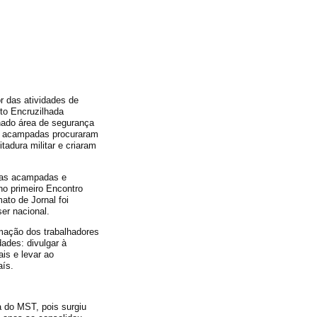
r das atividades de
o Encruzilhada
nado área de segurança
ias acampadas procuraram
tadura militar e criaram
lias acampadas e
no primeiro Encontro
ato de Jornal foi
ser nacional.
rmação dos trabalhadores
ades: divulgar à
is e levar ao
aís.
a do MST, pois surgiu