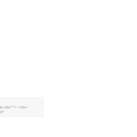
te cite=""> <cite>
ng>