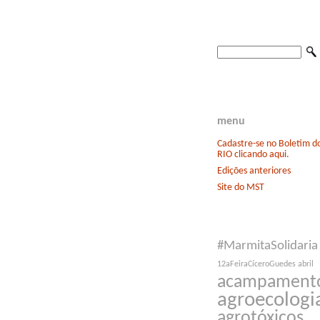
menu
Cadastre-se no Boletim 
RIO clicando aqui.
Edições anteriores
Site do MST
#MarmitaSolidaria
12aFeiraCíceroGuedes
abril
acampament
agroecologi
agrotóxicos