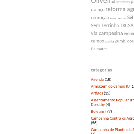
Oliveira
p
petrobras
reforma ag
do açu
s
remoção
roseli nunes
Sem Terrinha
TKCSA
via campesina
violê
campo
Zumbi dos
zumbi
Palmares
categorias
Agenda
(18)
Armazém do Campo RJ
(1
Artigos
(15)
Assentamento Popular I
Dorothy
(4)
Boletins
(77)
Campanha Contra os Agro
(56)
Campanha de Plantio de 