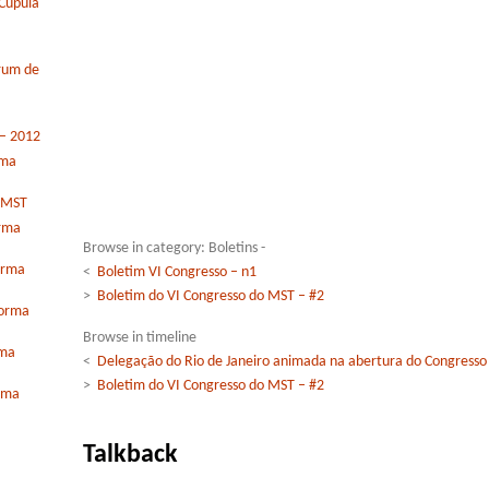
Cúpula
órum de
 – 2012
rma
o MST
orma
Browse in category: Boletins -
orma
<
Boletim VI Congresso – n1
>
Boletim do VI Congresso do MST – #2
forma
Browse in timeline
rma
<
Delegação do Rio de Janeiro animada na abertura do Congresso
>
Boletim do VI Congresso do MST – #2
orma
Talkback