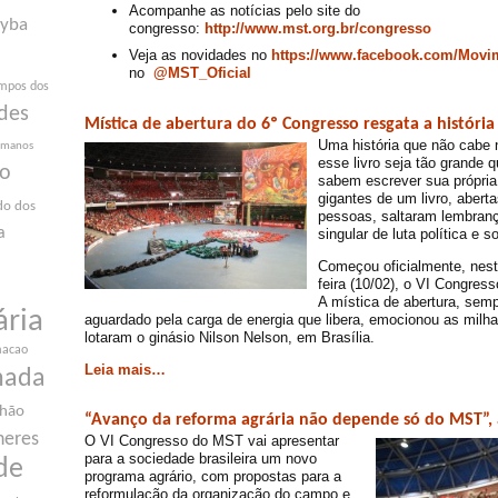
Acompanhe as notícias pelo site do
yba
congresso:
http://www.mst.org.br/congresso
Veja as novidades no
https://www.facebook.com/Mov
no
@MST_Oficial
mpos dos
des
Mística de abertura do 6º Congresso resgata a históri
Uma história que não cabe n
humanos
esse livro seja tão grande 
ão
sabem escrever sua própria 
gigantes de um livro, aberta
do dos
pessoas, saltaram lembranç
a
singular de luta política e so
Começou oficialmente, nes
feira (10/02), o VI Congres
A mística de abertura, se
ária
aguardado pela carga de energia que libera, emocionou as milh
lotaram o ginásio Nilson Nelson, em Brasília.
macao
Leia mais…
nada
nhão
“Avanço da reforma agrária não depende só do MST”, 
heres
O VI Congresso do MST vai apresentar
para a sociedade brasileira um novo
de
programa agrário, com propostas para a
reformulação da organização do campo e