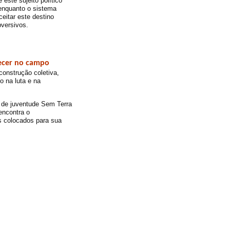
este sujeito político
 enquanto o sistema
ceitar este destino
bversivos.
necer no campo
construção coletiva,
 na luta e na
 de juventude Sem Terra
encontra o
s colocados para sua