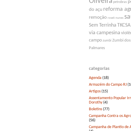
Oliveira
p
petrobras
reforma ag
do açu
s
remoção
roseli nunes
Sem Terrinha
TKCSA
via campesina
violê
campo
Zumbi dos
zumbi
Palmares
categorias
Agenda
(18)
Armazém do Campo RJ
(1
Artigos
(15)
Assentamento Popular I
Dorothy
(4)
Boletins
(77)
Campanha Contra os Agro
(56)
Campanha de Plantio de 