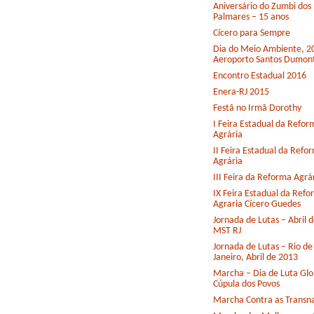
Aniversário do Zumbi dos
Palmares – 15 anos
Cícero para Sempre
Dia do Meio Ambiente, 2
Aeroporto Santos Dumon
Encontro Estadual 2016
Enera-RJ 2015
Festã no Irmã Dorothy
I Feira Estadual da Refor
Agrária
II Feira Estadual da Refo
Agrária
III Feira da Reforma Agrá
IX Feira Estadual da Ref
Agraria Cícero Guedes
Jornada de Lutas – Abril 
MST RJ
Jornada de Lutas – Rio de
Janeiro, Abril de 2013
Marcha – Dia de Luta Glo
Cúpula dos Povos
Marcha Contra as Transna