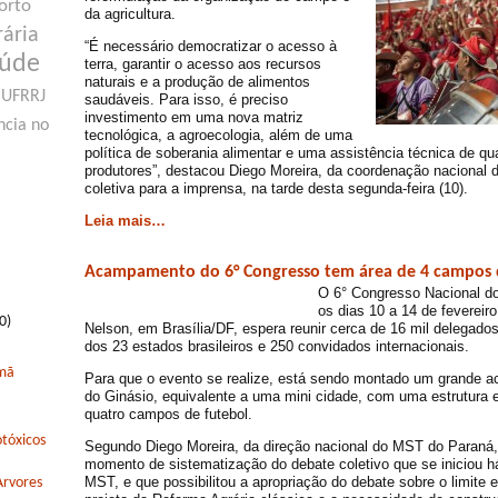
orto
da agricultura.
rária
“É necessário democratizar o acesso à
aúde
terra, garantir o acesso aos recursos
naturais e a produção de alimentos
UFRRJ
saudáveis. Para isso, é preciso
investimento em uma nova matriz
ncia no
tecnológica, a agroecologia, além de uma
política de soberania alimentar e uma assistência técnica de qu
produtores”, destacou Diego Moreira, da coordenação nacional 
coletiva para a imprensa, na tarde desta segunda-feira (10).
Leia mais…
Acampamento do 6° Congresso tem área de 4 campos 
O 6° Congresso Nacional do
os dias 10 a 14 de fevereiro
0)
Nelson, em Brasília/DF, espera reunir cerca de 16 mil delegad
dos 23 estados brasileiros e 250 convidados internacionais.
rmã
Para que o evento se realize, está sendo montado um grande 
do Ginásio, equivalente a uma mini cidade, com uma estrutura 
quatro campos de futebol.
tóxicos
Segundo Diego Moreira, da direção nacional do MST do Paraná
momento de sistematização do debate coletivo que se iniciou h
MST, e que possibilitou a apropriação do debate sobre o limite
Arvores