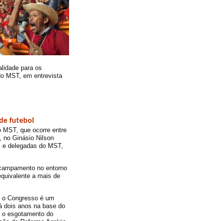
alidade para os
do MST, em entrevista
de futebol
 MST, que ocorre entre
, no Ginásio Nilson
os e delegadas do MST,
acampamento no entorno
equivalente a mais de
, o Congresso é um
á dois anos na base do
 e o esgotamento do