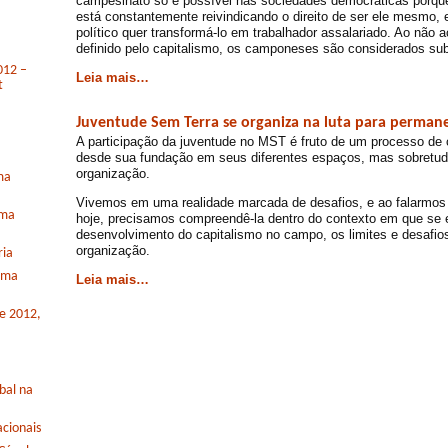
campesinato só é possível nas sociedades democráticas porque 
está constantemente reivindicando o direito de ser ele mesmo,
político quer transformá-lo em trabalhador assalariado. Ao não a
definido pelo capitalismo, os camponeses são considerados su
012 –
Leia mais…
t
Juventude Sem Terra se organiza na luta para perma
A participação da juventude no MST é fruto de um processo de 
desde sua fundação em seus diferentes espaços, mas sobretudo
organização.
ma
Vivemos em uma realidade marcada de desafios, e ao falarmos
rma
hoje, precisamos compreendê-la dentro do contexto em que se 
desenvolvimento do capitalismo no campo, os limites e desafio
organização.
ria
orma
Leia mais…
de 2012,
bal na
cionais