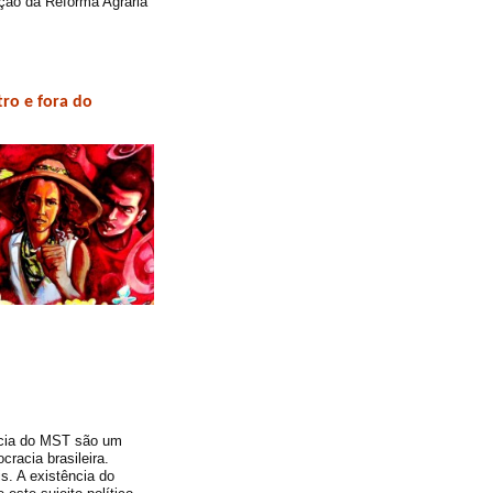
ução da Reforma Agrária
ro e fora do
ncia do MST são um
cracia brasileira.
. A existência do