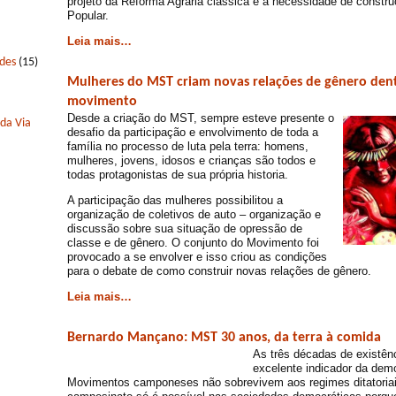
projeto da Reforma Agrária clássica e a necessidade de constr
Popular.
Leia mais…
edes
(15)
Mulheres do MST criam novas relações de gênero dent
movimento
Desde a criação do MST, sempre esteve presente o
 da Via
desafio da participação e envolvimento de toda a
família no processo de luta pela terra: homens,
mulheres, jovens, idosos e crianças são todos e
todas protagonistas de sua própria historia.
A participação das mulheres possibilitou a
organização de coletivos de auto – organização e
discussão sobre sua situação de opressão de
classe e de gênero. O conjunto do Movimento foi
provocado a se envolver e isso criou as condições
para o debate de como construir novas relações de gênero.
Leia mais…
Bernardo Mançano: MST 30 anos, da terra à comida
As três décadas de existê
excelente indicador da demo
Movimentos camponeses não sobrevivem aos regimes ditatoriais