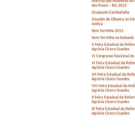
Marcha das Mulheres na 
dos Povos – Rio 2012
Ocupação Cambahyba
Osvaldo de Oliveira no F
Justiça
Sem Terrinha 2013
Sem-Terrinha na Baixada
V Feira Estadual da Refo
Agrária Cícero Guedes
VI Congresso Nacional d
VI Feira Estadual da Ref
Agrária Cícero Guedes
VII Feira Estadual da Ref
Agrária Cícero Guedes
VIII Feira Estadual da Re
Agrária Cícero Guedes
X Feira Estadual da Refo
Agrária Cícero Guedes
XI Feira Estadual da Ref
Agrária Cícero Guedes