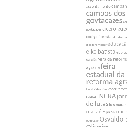
cambah
assentamento
campos dos
goytacazes
ca
cícero gue
goytacazes
código florestal
direitos 
educaç
ditadura militar
eike batista
eldora
feira da reform
carajás
feira
agrária
estadual da
reforma agr
fiocruz
for
FeiraÉPatrimônio
INCRA
jor
Greve
de lutas
luís mara
macaé
mul
mpa
MST
Osvaldo 
ocupação