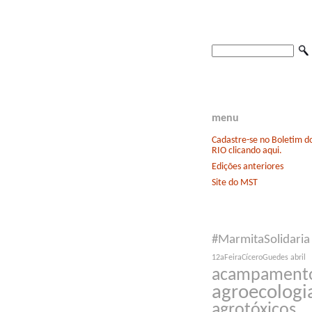
menu
Cadastre-se no Boletim 
RIO clicando aqui.
Edições anteriores
Site do MST
#MarmitaSolidaria
12aFeiraCíceroGuedes
abril
acampament
agroecologi
agrotóxicos