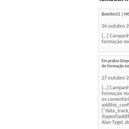
Boletim31 | MS
26 outubro 
[…] Campanha
formação no
Em pratos limp
de formação no
27 outubro 
[…] Campanha
formação no 
os comentári
addthis_conf
{"data_track
(typeof(addth
Alan Tygel, 