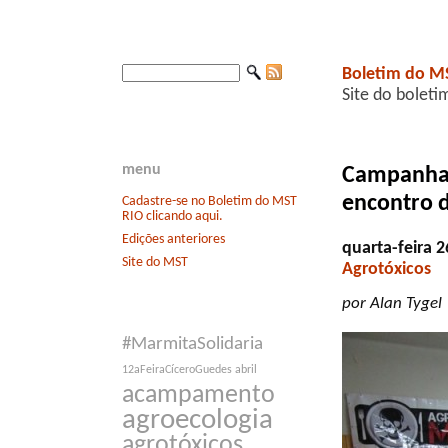
Boletim do M
Site do boleti
menu
Campanha C
encontro 
Cadastre-se no Boletim do MST
RIO clicando aqui.
Edições anteriores
quarta-feira 
Site do MST
Agrotóxicos
por Alan Tygel
#MarmitaSolidaria
12aFeiraCíceroGuedes
abril
acampamento
agroecologia
agrotóxicos