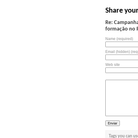
Share you
Re: Campanha 
formação no 
Name (required)
Email (hidden) (req
Web site
Tags you can us