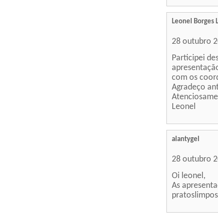
Leonel Borges 
28 outubro 
Participei d
apresentação
com os coord
Agradeço an
Atenciosame
Leonel
alantygel
28 outubro 
Oi leonel,
As apresenta
pratoslimpos