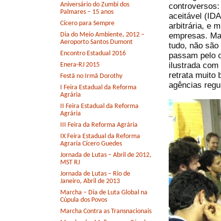
Aniversário do Zumbi dos
controversos:
Palmares – 15 anos
aceitável (ID
Cícero para Sempre
arbitrária, e
empresas. Mas
Dia do Meio Ambiente, 2012 –
Aeroporto Santos Dumont
tudo, não são
Encontro Estadual 2016
passam pelo c
ilustrada com
Enera-RJ 2015
retrata muito
Festã no Irmã Dorothy
agências regu
I Feira Estadual da Reforma
Agrária
II Feira Estadual da Reforma
Agrária
III Feira da Reforma Agrária
IX Feira Estadual da Reforma
Agraria Cícero Guedes
Jornada de Lutas – Abril de 2012,
MST RJ
Jornada de Lutas – Rio de
Janeiro, Abril de 2013
Marcha – Dia de Luta Global na
Cúpula dos Povos
Marcha Contra as Transnacionais