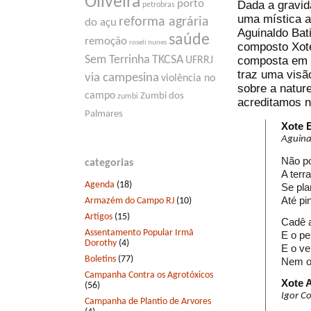
Oliveira
porto
Dada a gravid
petrobras
uma mística a
reforma agrária
do açu
Aguinaldo Bat
saúde
remoção
roseli nunes
composto Xote
composta em 
Sem Terrinha
TKCSA
UFRRJ
traz uma visã
via campesina
violência no
sobre a natur
campo
Zumbi dos
zumbi
acreditamos n
Palmares
Xote 
Aguina
Não po
categorias
A terr
Agenda
(18)
Se pla
Até pi
Armazém do Campo RJ
(10)
Artigos
(15)
Cadê a
Assentamento Popular Irmã
E o pe
Dorothy
(4)
E o ve
Boletins
(77)
Nem o
Campanha Contra os Agrotóxicos
Xote 
(56)
Igor C
Campanha de Plantio de Arvores