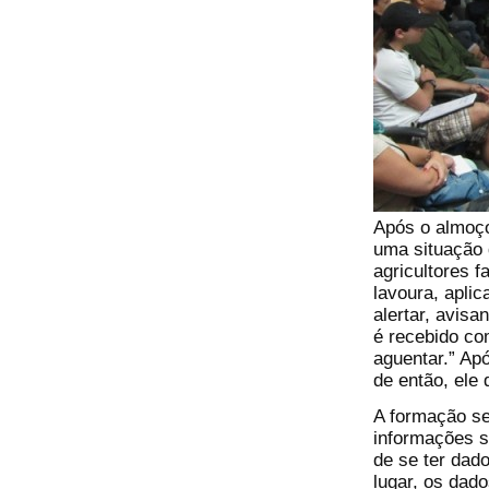
Após o almoço
uma situação q
agricultores 
lavoura, apli
alertar, avis
é recebido co
aguentar.” Apó
de então, ele 
A formação se
informações s
de se ter dad
lugar, os dad