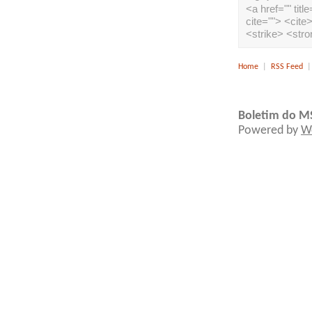
<a href="" tit
cite=""> <cit
<strike> <str
Home
|
RSS Feed
Boletim do M
Powered by
W