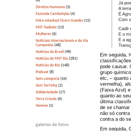
(4)
Já pos
Direitos Humanos
(3)
A terr
É Agro
Fazenda Cambahyba
(4)
Com or
Feira estadual Cícero Guedes
(15)
MST Sudeste
(13)
Cadê o
E o mi
Mulheres
(6)
E a ag
Notíciais Internacionais e da Via
Trans
Campesina
(48)
Notícias do Brasil
(98)
Em seguida, I
Notícias do MST Rio
(281)
classificaçõe
Notícias do Rio
(148)
pode causar. 
grupo químico
Podcast
(8)
etc, – quanto
Sem categoria
(34)
vermelha), al
Sem Terrinha
(2)
(Faixa Azul) 
Solidariedade
(17)
quanto ao seu 
Terra Crioula
(6)
última classif
Veneno
(1)
de se chamar 
não só contra
contra a do s
galerias de fotos
Em seguida, G