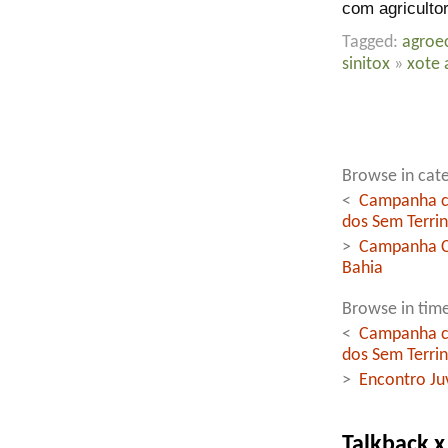
com agriculto
Tagged:
agroe
sinitox
»
xote 
Browse in cat
<
Campanha co
dos Sem Terri
>
Campanha Co
Bahia
Browse in time
<
Campanha co
dos Sem Terri
>
Encontro Ju
Talkback x