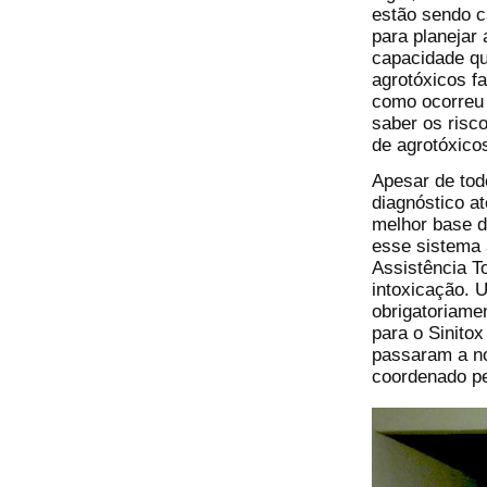
estão sendo c
para planejar
capacidade q
agrotóxicos f
como ocorreu 
saber os risc
de agrotóxico
Apesar de tod
diagnóstico at
melhor base d
esse sistema 
Assistência T
intoxicação. 
obrigatoriamen
para o Sinito
passaram a no
coordenado p