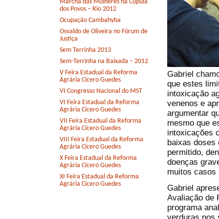
Marcha das Mulheres na Cúpula
dos Povos – Rio 2012
Ocupação Cambahyba
Osvaldo de Oliveira no Fórum de
Justiça
Sem Terrinha 2013
Sem-Terrinha na Baixada – 2012
V Feira Estadual da Reforma
Gabriel chamo
Agrária Cícero Guedes
que estes lim
VI Congresso Nacional do MST
intoxicação ag
venenos e apr
VI Feira Estadual da Reforma
Agrária Cícero Guedes
argumentar qu
VII Feira Estadual da Reforma
mesmo que est
Agrária Cícero Guedes
intoxicações 
VIII Feira Estadual da Reforma
baixas doses d
Agrária Cícero Guedes
permitido, de
X Feira Estadual da Reforma
doenças grav
Agrária Cícero Guedes
muitos casos l
XI Feira Estadual da Reforma
Agrária Cícero Guedes
Gabriel apres
Avaliação de 
programa anal
verduras nos 