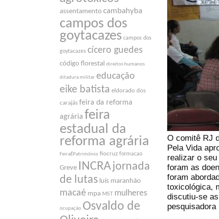
cambahyba
assentamento
campos dos
goytacazes
campos dos
cícero guedes
goytacazes
código florestal
direitos humanos
educação
ditadura militar
eike batista
eldorado dos
feira da reforma
carajás
feira
agrária
estadual da
O comitê RJ 
reforma agrária
Pela Vida apr
fiocruz
formacao
FeiraÉPatrimônio
realizar o se
INCRA
jornada
foram as doen
Greve
foram abordad
de lutas
luís maranhão
toxicológica,
macaé
mulheres
mpa
MST
discutiu-se a
Osvaldo de
pesquisadora 
ocupação