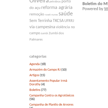
Oliveira
porto
petrobras
Boletim do M
reforma agrária
do açu
Powered by
W
saúde
remoção
roseli nunes
Sem Terrinha
TKCSA
UFRRJ
via campesina
violência no
campo
Zumbi dos
zumbi
Palmares
categorias
Agenda
(18)
Armazém do Campo RJ
(10)
Artigos
(15)
Assentamento Popular Irmã
Dorothy
(4)
Boletins
(77)
Campanha Contra os Agrotóxicos
(56)
Campanha de Plantio de Arvores