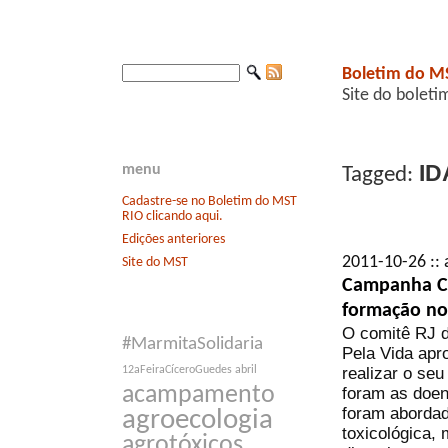
Boletim do M
Site do boleti
ID
menu
Tagged:
Cadastre-se no Boletim do MST
RIO clicando aqui.
Edições anteriores
2011-10-26 :: 
Site do MST
Campanha Co
formação no
O comitê RJ 
#MarmitaSolidaria
Pela Vida apr
realizar o se
12aFeiraCíceroGuedes
abril
acampamento
foram as doen
foram abordad
agroecologia
toxicológica,
agrotóxicos