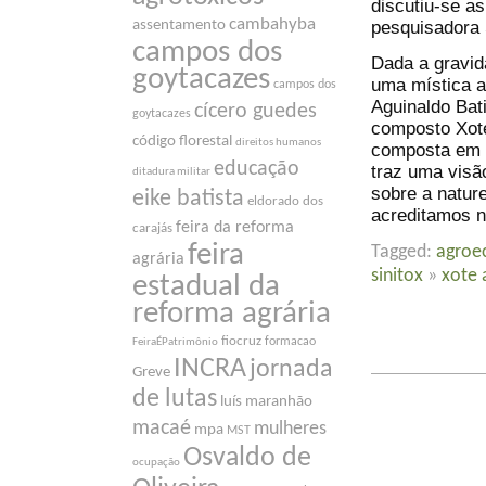
discutiu-se a
cambahyba
pesquisadora 
assentamento
campos dos
Dada a gravid
goytacazes
uma mística a
campos dos
Aguinaldo Bat
cícero guedes
goytacazes
composto Xote
código florestal
direitos humanos
composta em 
educação
traz uma visã
ditadura militar
sobre a natur
eike batista
eldorado dos
acreditamos n
feira da reforma
carajás
feira
Tagged:
agroe
agrária
sinitox
»
xote 
estadual da
reforma agrária
fiocruz
formacao
FeiraÉPatrimônio
INCRA
jornada
Greve
de lutas
luís maranhão
macaé
mulheres
mpa
MST
Osvaldo de
ocupação