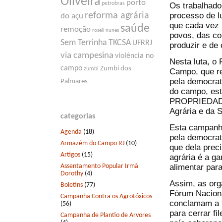
Oliveira
porto
petrobras
Os trabalhado
processo de lu
reforma agrária
do açu
que cada vez m
saúde
remoção
roseli nunes
povos, das co
Sem Terrinha
TKCSA
UFRRJ
produzir e de
via campesina
violência no
Nesta luta, o
campo
Zumbi dos
zumbi
Campo, que re
pela democrat
Palmares
do campo, es
PROPRIEDADE
Agrária e da S
categorias
Esta campanha 
Agenda
(18)
pela democrat
Armazém do Campo RJ
(10)
que dela preci
Artigos
(15)
agrária é a ga
Assentamento Popular Irmã
alimentar par
Dorothy
(4)
Assim, as or
Boletins
(77)
Fórum Naciona
Campanha Contra os Agrotóxicos
conclamam a 
(56)
para cerrar fi
Campanha de Plantio de Arvores