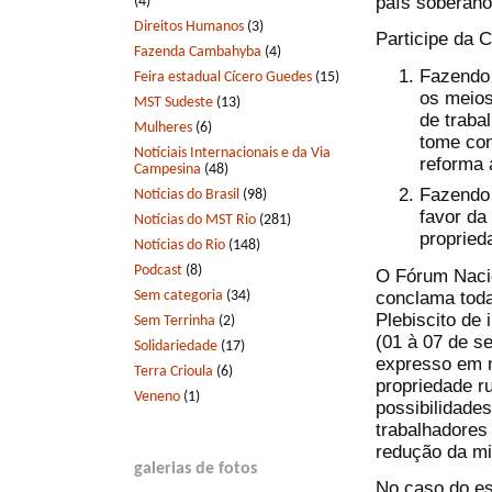
país soberano
(4)
Direitos Humanos
(3)
Participe da 
Fazenda Cambahyba
(4)
Fazendo 
Feira estadual Cícero Guedes
(15)
os meios
MST Sudeste
(13)
de traba
Mulheres
(6)
tome con
Notíciais Internacionais e da Via
reforma 
Campesina
(48)
Fazendo 
Notícias do Brasil
(98)
favor da
Notícias do MST Rio
(281)
propried
Notícias do Rio
(148)
Podcast
(8)
O Fórum Nacio
Sem categoria
(34)
conclama toda
Plebiscito de
Sem Terrinha
(2)
(01 à 07 de s
Solidariedade
(17)
expresso em n
Terra Crioula
(6)
propriedade ru
Veneno
(1)
possibilidades
trabalhadores
redução da mis
galerias de fotos
No caso do es