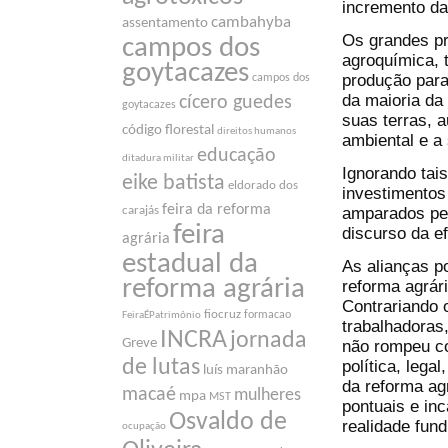
incremento da
cambahyba
assentamento
Os grandes pr
campos dos
agroquímica, 
goytacazes
produção para
campos dos
da maioria da
cícero guedes
goytacazes
suas terras, 
código florestal
direitos humanos
ambiental e a
educação
ditadura militar
Ignorando tai
eike batista
eldorado dos
investimentos
feira da reforma
amparados pel
carajás
feira
discurso da ef
agrária
estadual da
As alianças p
reforma agrária
reforma agrári
Contrariando 
fiocruz
formacao
FeiraÉPatrimônio
trabalhadoras,
INCRA
jornada
Greve
não rompeu co
de lutas
política, leg
luís maranhão
da reforma ag
macaé
mulheres
mpa
MST
pontuais e inc
Osvaldo de
realidade fund
ocupação