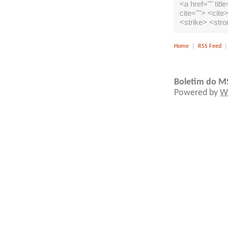
<a href="" tit
cite=""> <cit
<strike> <str
Home
|
RSS Feed
Boletim do M
Powered by
W