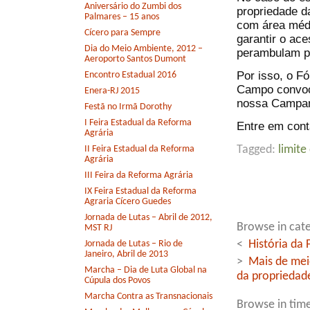
Aniversário do Zumbi dos
propriedade da
Palmares – 15 anos
com área média
Cícero para Sempre
garantir o ac
Dia do Meio Ambiente, 2012 –
perambulam pe
Aeroporto Santos Dumont
Por isso, o F
Encontro Estadual 2016
Campo convoca
Enera-RJ 2015
nossa Campa
Festã no Irmã Dorothy
I Feira Estadual da Reforma
Entre em con
Agrária
Tagged:
limite
II Feira Estadual da Reforma
Agrária
III Feira da Reforma Agrária
IX Feira Estadual da Reforma
Agraria Cícero Guedes
Jornada de Lutas – Abril de 2012,
Browse in cate
MST RJ
<
História da 
Jornada de Lutas – Rio de
Janeiro, Abril de 2013
>
Mais de meio
Marcha – Dia de Luta Global na
da propriedade
Cúpula dos Povos
Marcha Contra as Transnacionais
Browse in time