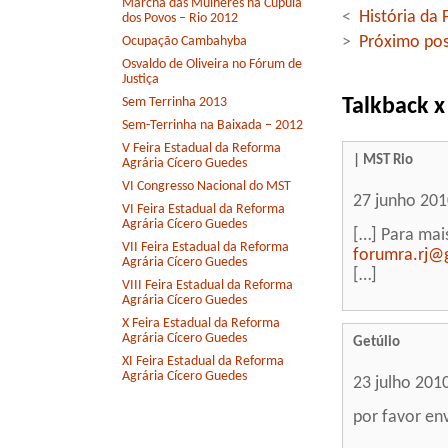
Marcha das Mulheres na Cúpula
<
História da 
dos Povos – Rio 2012
>
Próximo pos
Ocupação Cambahyba
Osvaldo de Oliveira no Fórum de
Justiça
Talkback x
Sem Terrinha 2013
Sem-Terrinha na Baixada – 2012
V Feira Estadual da Reforma
| MST Rio
Agrária Cícero Guedes
VI Congresso Nacional do MST
27 junho 20
VI Feira Estadual da Reforma
Agrária Cícero Guedes
[…] Para mai
VII Feira Estadual da Reforma
forumra.rj@
Agrária Cícero Guedes
[…]
VIII Feira Estadual da Reforma
Agrária Cícero Guedes
X Feira Estadual da Reforma
Agrária Cícero Guedes
Getúlio
XI Feira Estadual da Reforma
Agrária Cícero Guedes
23 julho 201
por favor en