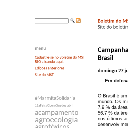
Boletim do M
Site do boleti
menu
Campanha 
Brasil
Cadastre-se no Boletim do MST
RIO clicando aqui.
Edições anteriores
domingo 27 j
Site do MST
Em defesa
O Brasil é um
#MarmitaSolidaria
mundo. Os mi
12aFeiraCíceroGuedes
abril
7,9 % da área
acampamento
56,7 % da áre
nos últimos a
agroecologia
desenvolvimen
agrotóxicos