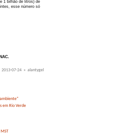
 1 bilhão de litros) de
intes, esse número só
ANAC.
2013-07-24 » alantygel
 ambiente”
s em Rio Verde
o MST