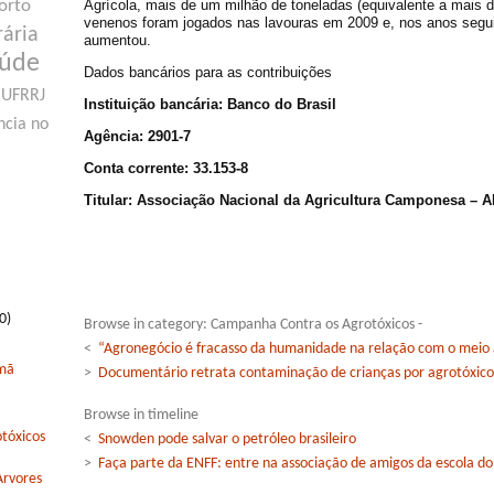
Agrícola, mais de um milhão de toneladas (equivalente a mais de
orto
venenos foram jogados nas lavouras em 2009 e, nos anos segu
rária
aumentou.
aúde
Dados bancários para as contribuições
UFRRJ
Instituição bancária: Banco do Brasil
ncia no
Agência: 2901-7
Conta corrente: 33.153-8
Titular: Associação Nacional da Agricultura Camponesa – 
0)
Browse in category: Campanha Contra os Agrotóxicos -
<
“Agronegócio é fracasso da humanidade na relação com o meio
rmã
>
Documentário retrata contaminação de crianças por agrotóxico
Browse in timeline
tóxicos
<
Snowden pode salvar o petróleo brasileiro
>
Faça parte da ENFF: entre na associação de amigos da escola d
Arvores