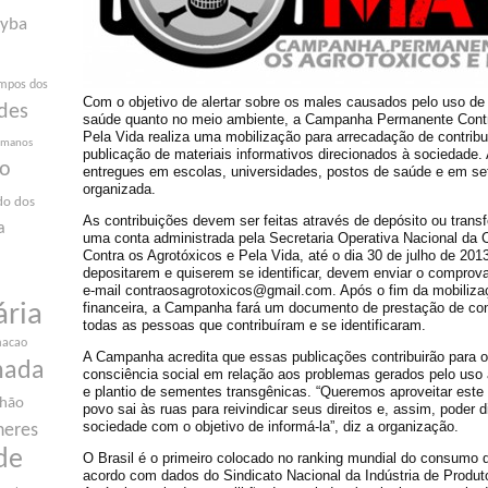
yba
mpos dos
Com o objetivo de alertar sobre os males causados pelo uso de 
des
saúde quanto no meio ambiente, a Campanha Permanente Contr
Pela Vida realiza uma mobilização para arrecadação de contribu
humanos
publicação de materiais informativos direcionados à sociedade.
ão
entregues em escolas, universidades, postos de saúde e em set
organizada.
do dos
As contribuições devem ser feitas através de depósito ou trans
a
uma conta administrada pela Secretaria Operativa Nacional d
Contra os Agrotóxicos e Pela Vida, até o dia 30 de julho de 20
depositarem e quiserem se identificar, devem enviar o comprova
e-mail contraosagrotoxicos@gmail.com. Após o fim da mobiliza
financeira, a Campanha fará um documento de prestação de con
ária
todas as pessoas que contribuíram e se identificaram.
macao
A Campanha acredita que essas publicações contribuirão para o
nada
consciência social em relação aos problemas gerados pelo uso 
e plantio de sementes transgênicas. “Queremos aproveitar es
nhão
povo sai às ruas para reivindicar seus direitos e, assim, poder di
sociedade com o objetivo de informá-la”, diz a organização.
heres
de
O Brasil é o primeiro colocado no ranking mundial do consumo 
acordo com dados do Sindicato Nacional da Indústria de Produt