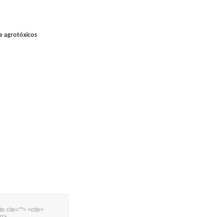
e agrotóxicos
te cite=""> <cite>
ng>