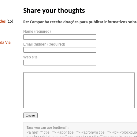
Share your thoughts
edes
(15)
Re: Campanha recebe doações para publicar informativos sobr
Name (required)
 da Via
Email (hidden) (required)
Web site
Tags you can use (optional):
<a href="" title=""> <abbr title=""> <acronym title=""> <b> <blockquo
<code> <del datetime=""> <em> <i> <q cite=""> <s> <strike> <stro