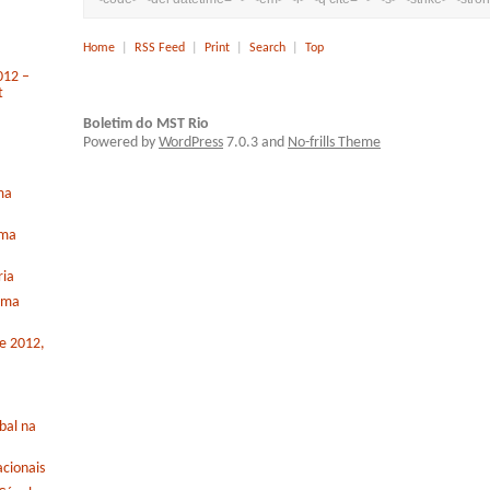
Home
|
RSS Feed
|
Print
|
Search
|
Top
012 –
t
Boletim do MST Rio
Powered by
WordPress
7.0.3 and
No-frills Theme
ma
rma
ria
orma
de 2012,
bal na
cionais