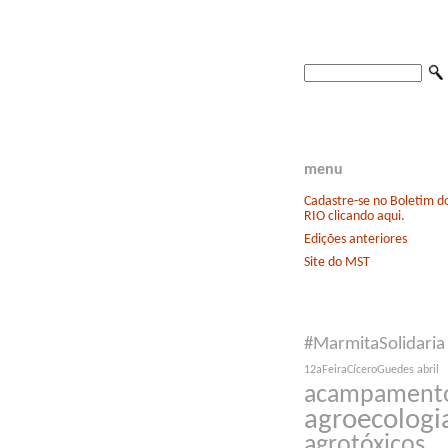
menu
Cadastre-se no Boletim 
RIO clicando aqui.
Edições anteriores
Site do MST
#MarmitaSolidaria
12aFeiraCíceroGuedes
abril
acampament
agroecologi
agrotóxicos