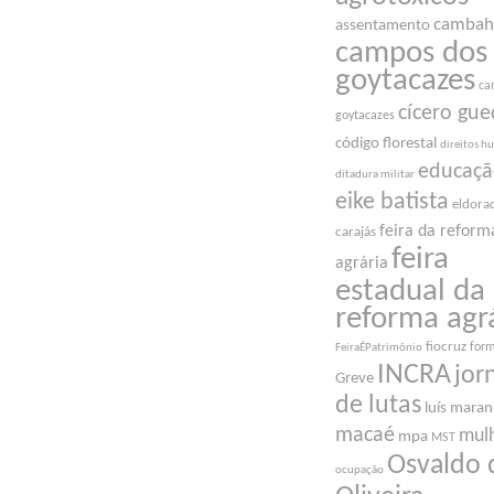
cambah
assentamento
campos dos
goytacazes
ca
cícero gue
goytacazes
código florestal
direitos 
educaç
ditadura militar
eike batista
eldora
feira da reform
carajás
feira
agrária
estadual da
reforma agr
fiocruz
for
FeiraÉPatrimônio
INCRA
jor
Greve
de lutas
luís mara
macaé
mul
mpa
MST
Osvaldo 
ocupação