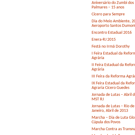
Aniversário do Zumbi dos
Palmares – 15 anos
Cícero para Sempre
Dia do Meio Ambiente, 2
Aeroporto Santos Dumon
Encontro Estadual 2016
Enera-RJ 2015
Festã no Irmã Dorothy
I Feira Estadual da Refor
Agrária
II Feira Estadual da Refo
Agrária
III Feira da Reforma Agrá
IX Feira Estadual da Ref
Agraria Cícero Guedes
Jornada de Lutas – Abril 
MST RJ
Jornada de Lutas – Rio de
Janeiro, Abril de 2013
Marcha – Dia de Luta Glo
Cúpula dos Povos
Marcha Contra as Transna