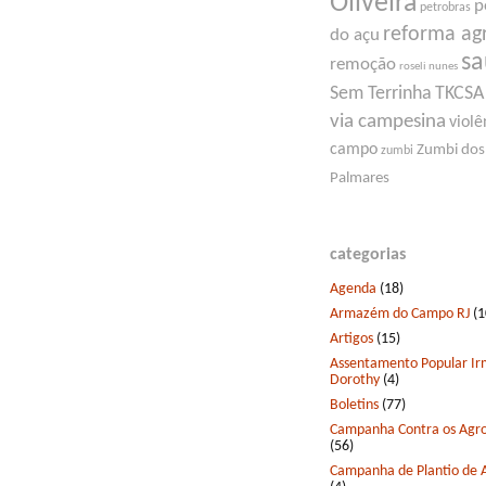
Oliveira
p
petrobras
reforma ag
do açu
s
remoção
roseli nunes
Sem Terrinha
TKCSA
via campesina
violê
campo
Zumbi dos
zumbi
Palmares
categorias
Agenda
(18)
Armazém do Campo RJ
(1
Artigos
(15)
Assentamento Popular I
Dorothy
(4)
Boletins
(77)
Campanha Contra os Agro
(56)
Campanha de Plantio de 