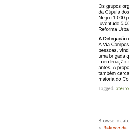
Os grupos org
da Cúpula do
Negro 1.000 p
juventude 5.0
Reforma Urba
A Delegação 
A Via Campesi
pessoas, vinda
uma brigada q
coordenação 
antes. A prop
também cerca 
maioria do Co
Tagged:
aterr
Browse in cate
<
Balanço da 