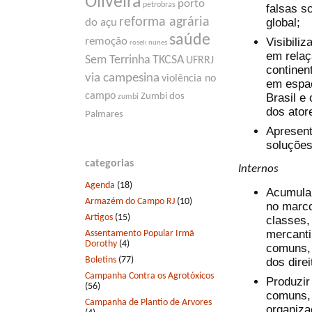
Oliveira
porto
petrobras
falsas s
reforma agrária
global;
do açu
saúde
Visibiliz
remoção
roseli nunes
em relaç
Sem Terrinha
TKCSA
UFRRJ
continen
via campesina
violência no
em espaç
campo
Brasil e
Zumbi dos
zumbi
dos ator
Palmares
Apresent
soluções
categorias
Internos
Agenda
(18)
Acumular
Armazém do Campo RJ
(10)
no marco 
Artigos
(15)
classes, 
mercanti
Assentamento Popular Irmã
Dorothy
(4)
comuns, 
Boletins
(77)
dos direi
Campanha Contra os Agrotóxicos
Produzir
(56)
comuns, 
Campanha de Plantio de Arvores
organiza