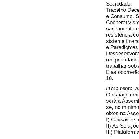
Sociedade:
Trabalho Dece
e Consumo, S
Cooperativism
saneamento e d
resistência c
sistema financ
e Paradigmas 
Desdesenvolvi
reciprocidade
trabalhar sob
Elas ocorrerão
18.
III Momento: A
O espaço cent
será a Assemb
se, no mínimo
eixos na Asse
I) Causas Est
II) As Soluçõ
III) Platafor