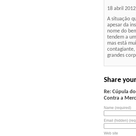
18 abril 201
A situação q
apesar da ins
nome do bem
tendem a um
mas está muit
contagiante,
grandes corp
Share you
Re: Cúpula do
Contra a Merc
Name (required)
Email (hidden) (req
Web site