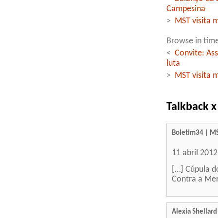
Campesina
>
MST visita 
Browse in time
<
Convite: As
luta
>
MST visita 
Talkback x
Boletim34 | MS
11 abril 201
[…] Cúpula d
Contra a Mer
Alexia Shellard