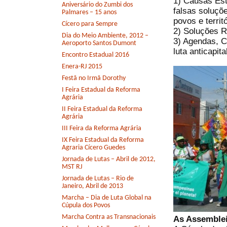
1) Causas Estr
Aniversário do Zumbi dos
falsas soluçõ
Palmares – 15 anos
povos e territó
Cícero para Sempre
2) Soluções R
Dia do Meio Ambiente, 2012 –
3) Agendas, C
Aeroporto Santos Dumont
luta anticapit
Encontro Estadual 2016
Enera-RJ 2015
Festã no Irmã Dorothy
I Feira Estadual da Reforma
Agrária
II Feira Estadual da Reforma
Agrária
III Feira da Reforma Agrária
IX Feira Estadual da Reforma
Agraria Cícero Guedes
Jornada de Lutas – Abril de 2012,
MST RJ
Jornada de Lutas – Rio de
Janeiro, Abril de 2013
Marcha – Dia de Luta Global na
Cúpula dos Povos
Marcha Contra as Transnacionais
As Assemble