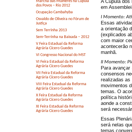
A Cúpula dos 
Marcha das Mulheres na Cúpula
dos Povos – Rio 2012
em Assemblei
Ocupação Cambahyba
I Momento: At
Osvaldo de Oliveira no Fórum de
Essas ativida
Justiça
a orientação 
Sem Terrinha 2013
(explicados 
Sem-Terrinha na Baixada – 2012
com maior cen
V Feira Estadual da Reforma
acontecerão no
Agrária Cícero Guedes
manhã.
VI Congresso Nacional do MST
VI Feira Estadual da Reforma
II Momento: Pl
Agrária Cícero Guedes
Para avançar 
VII Feira Estadual da Reforma
consensos nec
Agrária Cícero Guedes
realizadas as
VIII Feira Estadual da Reforma
movimentos de
Agrária Cícero Guedes
temas. O acor
X Feira Estadual da Reforma
política hist
Agrária Cícero Guedes
aonde a const
XI Feira Estadual da Reforma
será necessár
Agrária Cícero Guedes
Essas Plenári
será nelas qu
temas conver