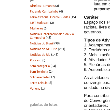
(4)
luta em 
Direitos Humanos
(3)
preparaç
Fazenda Cambahyba
(4)
Caráter
Feira estadual Cícero Guedes
(15)
Espaço dos Pov
MST Sudeste
(13)
racista, livr
Mulheres
(6)
governos.
Notíciais Internacionais e da Via
Campesina
(48)
Tipos de Ati
Notícias do Brasil
(98)
1. Acampamen
Notícias do MST Rio
(281)
2. Territórios 
3. Mobilizaçõ
Notícias do Rio
(148)
4. Atividades 
Podcast
(8)
5. Plenárias 
Sem categoria
(34)
6. Assembleia
Sem Terrinha
(2)
As atividades
Solidariedade
(17)
convergir par
Terra Crioula
(6)
unidade na di
Veneno
(1)
Para contribu
de Convergênc
galerias de fotos
orientadores: