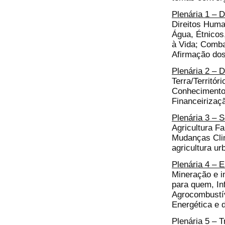
Plenária 1 – D
Direitos Human
Água, Étnicos
à Vida; Comba
Afirmação dos
Plenária 2 – 
Terra/Territór
Conhecimento,
Financeirizaç
Plenária 3 – 
Agricultura F
Mudanças Clim
agricultura u
Plenária 4 – E
Mineração e i
para quem, Inf
Agrocombustív
Energética e d
Plenária 5 – 