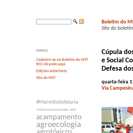
Boletim do M
Site do boleti
menu
Cúpula dos
e Social C
Cadastre-se no Boletim do MST
RIO clicando aqui.
Defesa do
Edições anteriores
Site do MST
quarta-feira 1
Via Campesin
#MarmitaSolidaria
12aFeiraCíceroGuedes
abril
acampamento
agroecologia
agrotóxicos