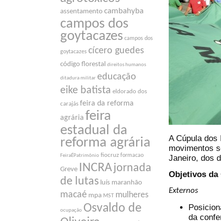
cambahyba
assentamento
campos dos
goytacazes
campos dos
cícero guedes
goytacazes
código florestal
direitos humanos
educação
ditadura militar
eike batista
eldorado dos
feira da reforma
carajás
feira
agrária
estadual da
A Cúpula dos 
reforma agrária
movimentos so
fiocruz
formacao
FeiraÉPatrimônio
Janeiro, dos d
INCRA
jornada
Greve
Objetivos da
de lutas
luís maranhão
Externos
macaé
mulheres
mpa
MST
Osvaldo de
Posicion
ocupação
da confe