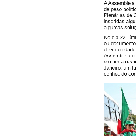
A Assembleia
de peso polít
Plenárias de 
inseridas alg
algumas soluç
No dia 22, úl
ou documento 
deem unidade 
Assembleia do
em um ato-sho
Janeiro, um lu
conhecido com