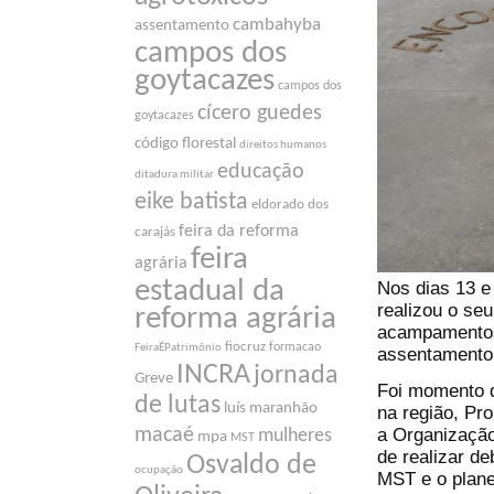
cambahyba
assentamento
campos dos
goytacazes
campos dos
cícero guedes
goytacazes
código florestal
direitos humanos
educação
ditadura militar
eike batista
eldorado dos
feira da reforma
carajás
feira
agrária
estadual da
Nos dias 13 e
realizou o seu
reforma agrária
acampamentos
fiocruz
formacao
FeiraÉPatrimônio
assentamento 
INCRA
jornada
Greve
Foi momento d
de lutas
luís maranhão
na região, Pro
a Organizaçã
macaé
mulheres
mpa
MST
de realizar d
Osvaldo de
ocupação
MST e o plane