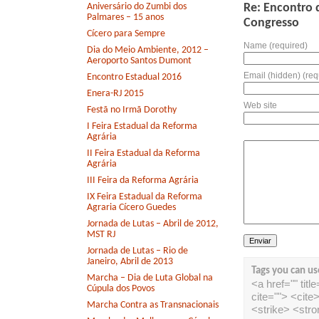
Aniversário do Zumbi dos
Re: Encontro 
Palmares – 15 anos
Congresso
Cícero para Sempre
Name (required)
Dia do Meio Ambiente, 2012 –
Aeroporto Santos Dumont
Email (hidden) (req
Encontro Estadual 2016
Enera-RJ 2015
Web site
Festã no Irmã Dorothy
I Feira Estadual da Reforma
Agrária
II Feira Estadual da Reforma
Agrária
III Feira da Reforma Agrária
IX Feira Estadual da Reforma
Agraria Cícero Guedes
Jornada de Lutas – Abril de 2012,
MST RJ
Jornada de Lutas – Rio de
Janeiro, Abril de 2013
Tags you can us
Marcha – Dia de Luta Global na
<a href="" tit
Cúpula dos Povos
cite=""> <cit
Marcha Contra as Transnacionais
<strike> <str