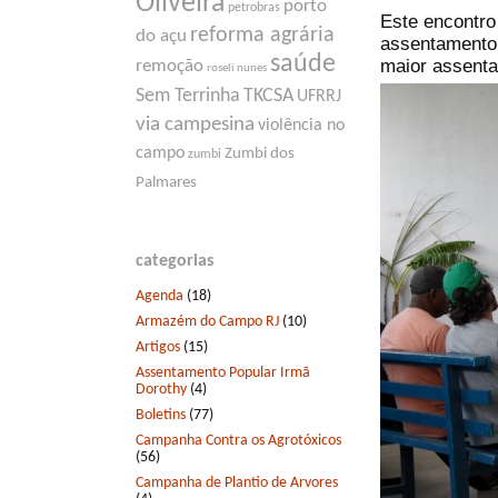
Oliveira
porto
petrobras
Este encontro 
reforma agrária
do açu
assentamento 
saúde
maior assenta
remoção
roseli nunes
Sem Terrinha
TKCSA
UFRRJ
via campesina
violência no
campo
Zumbi dos
zumbi
Palmares
categorias
Agenda
(18)
Armazém do Campo RJ
(10)
Artigos
(15)
Assentamento Popular Irmã
Dorothy
(4)
Boletins
(77)
Campanha Contra os Agrotóxicos
(56)
Campanha de Plantio de Arvores