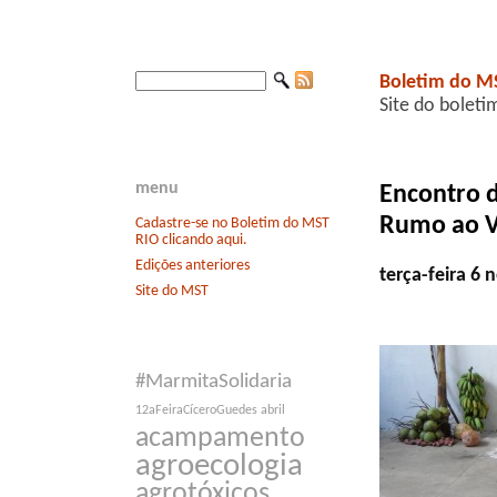
Boletim do M
Site do boleti
menu
Encontro 
Rumo ao V
Cadastre-se no Boletim do MST
RIO clicando aqui.
Edições anteriores
terça-feira 6
Site do MST
#MarmitaSolidaria
12aFeiraCíceroGuedes
abril
acampamento
agroecologia
agrotóxicos