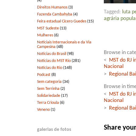
(4)
Direitos Humanos
(3)
Tagged:
luta p
Fazenda Cambahyba
(4)
agrária popula
Feira estadual Cícero Guedes
(15)
MST Sudeste
(13)
Mulheres
(6)
Notíciais Internacionais e da Via
Campesina
(48)
Browse in cate
Notícias do Brasil
(98)
<
MST do RJ i
Notícias do MST Rio
(281)
Nacional
Notícias do Rio
(148)
>
Regional Ba
Podcast
(8)
Sem categoria
(34)
Browse in time
Sem Terrinha
(2)
<
MST do RJ i
Solidariedade
(17)
Nacional
Terra Crioula
(6)
>
Regional Ba
Veneno
(1)
Share you
galerias de fotos