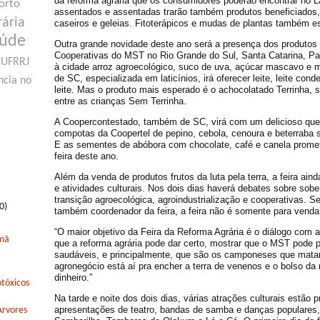
da reforma agrária que os consumidores poderão encontrar no L
orto
assentados e assentadas trarão também produtos beneficiados
rária
caseiros e geleias. Fitoterápicos e mudas de plantas também e
aúde
Outra grande novidade deste ano será a presença dos produtos
Cooperativas do MST no Rio Grande do Sul, Santa Catarina, Pa
UFRRJ
à cidade arroz agroecológico, suco de uva, açúcar mascavo e 
de SC, especializada em laticínios, irá oferecer leite, leite con
ncia no
leite. Mas o produto mais esperado é o achocolatado Terrinha
entre as crianças Sem Terrinha.
A Coopercontestado, também de SC, virá com um delicioso queijo
compotas da Coopertel de pepino, cebola, cenoura e beterraba 
E as sementes de abóbora com chocolate, café e canela prome
feira deste ano.
Além da venda de produtos frutos da luta pela terra, a feira ai
e atividades culturais. Nos dois dias haverá debates sobre sober
transição agroecológica, agroindustrialização e cooperativas
0)
também coordenador da feira, a feira não é somente para venda
“O maior objetivo da Feira da Reforma Agrária é o diálogo com 
rmã
que a reforma agrária pode dar certo, mostrar que o MST pode p
saudáveis, e principalmente, que são os camponeses que mat
agronegócio está aí pra encher a terra de venenos e o bolso da 
dinheiro.”
tóxicos
Na tarde e noite dos dois dias, várias atrações culturais estão 
apresentações de teatro, bandas de samba e danças populares
Arvores