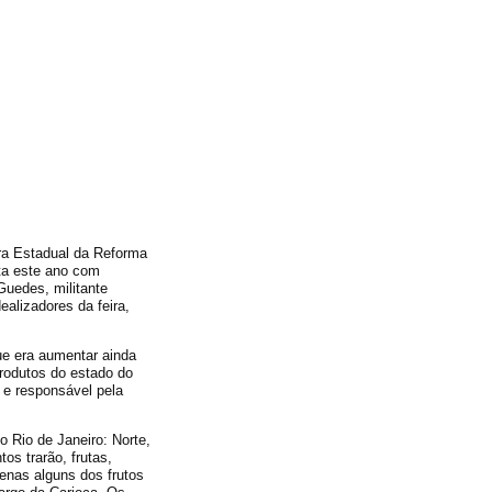
ira Estadual da Reforma
nta este ano com
Guedes, militante
alizadores da feira,
e era aumentar ainda
rodutos do estado do
 e responsável pela
 Rio de Janeiro: Norte,
os trarão, frutas,
penas alguns dos frutos