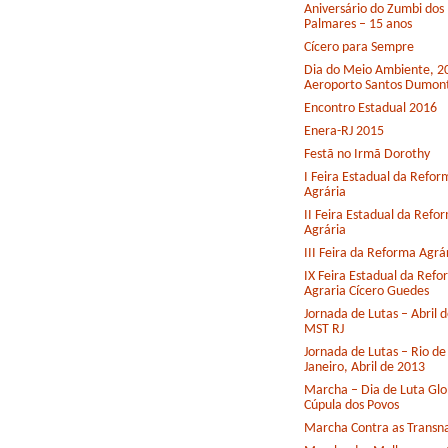
Aniversário do Zumbi dos
Palmares – 15 anos
Cícero para Sempre
Dia do Meio Ambiente, 2
Aeroporto Santos Dumon
Encontro Estadual 2016
Enera-RJ 2015
Festã no Irmã Dorothy
I Feira Estadual da Refor
Agrária
II Feira Estadual da Refo
Agrária
III Feira da Reforma Agrá
IX Feira Estadual da Ref
Agraria Cícero Guedes
Jornada de Lutas – Abril 
MST RJ
Jornada de Lutas – Rio de
Janeiro, Abril de 2013
Marcha – Dia de Luta Glo
Cúpula dos Povos
Marcha Contra as Transna