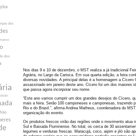
yba
mpos dos
des
humanos
ão
do dos
a
Nos dias 9 e 10 de dezembro, o MST realiza a já tradicional Fe
Agrária, no Largo da Carioca. Em sua quarta edição, a feira co
diversas novidades. A principal delas é a homenagem a Cícero 
assassinado em janeiro deste ano. Cícero foi um dos maiores ide
ária
que passa agora incorporar seu nome.
macao
“Este ano vamos cumprir um dos grandes desejos do Cícero, qu
nada
mais a feira. Serão 100 camponeses e camponesas, trazendo p
Rio e do Brasil.”, afirma Andrea Matheus, coordenadora do MST
nhão
organização do evento.
heres
Os produtos frescos virão das regiões onde o movimento atua no
Sul e Baixada Fluminense. No total, os cerca de 30 assentament
de
legumes e verduras frescas. Maracujá, coco, aipim e jiló são a