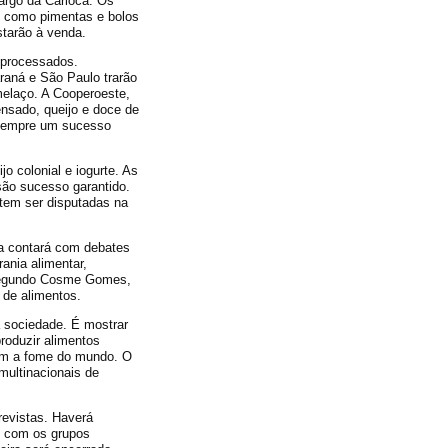
argo da Carioca. Os
, como pimentas e bolos
starão à venda.
 processados.
raná e São Paulo trarão
melaço. A Cooperoeste,
densado, queijo e doce de
, sempre um sucesso
 colonial e iogurte. As
são sucesso garantido.
tem ser disputadas na
nda contará com debates
ania alimentar,
. Segundo Cosme Gomes,
 de alimentos.
a sociedade. É mostrar
roduzir alimentos
am a fome do mundo. O
multinacionais de
previstas. Haverá
, com os grupos