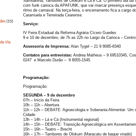
Sambarilha, Tambores de Olokum e Lá e Cá. O primeiro dia da f
com funk carioca da APAFUNK, que vai marcar presença esqu
ritmo de carnaval. Na terça-feira, o encerramento fica a cargo d
Caramuela e Terreirada Cearense.
edes
(15)
Serviço:
IV Feira Estadual da Reforma Agrária Cícero Guedes
9 e 10 de dezembro, de 7h as 22h no Largo da Carioca – Centro 
 da Via
Assessoria de Imprensa:
Alan Tygel – 21 9 8085-8340
Contatos para entrevistas:
Andrea Matheus – 9 69510345, Co
0247 e Marcelo Durão – 9 8055-1545
Programação:
Programação:
SEGUNDA – 9 de dezembro
07h – Início da Feira
10h – 11h – Abertura
11h – 12h – DEBATE: Agroecologia e Soberania Alimentar: Um 
Cidade
13h – 14h – Lá e Cá (Instrumental regional)
14h – 15h – DEBATE: Transição Agroecológica em Assentament
15h – 16h – Teatro – Brecht
16h – 17h – Tambores de Olokum (Maracatu de baque virado)