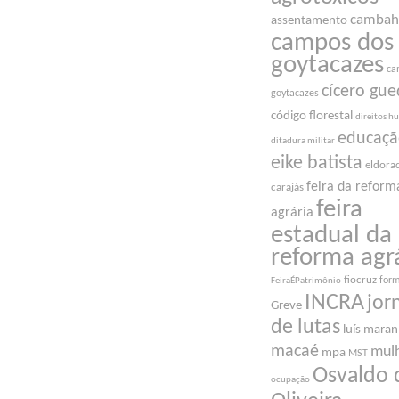
cambah
assentamento
campos dos
goytacazes
ca
cícero gue
goytacazes
código florestal
direitos 
educaç
ditadura militar
eike batista
eldora
feira da reform
carajás
feira
agrária
estadual da
reforma agr
fiocruz
for
FeiraÉPatrimônio
INCRA
jor
Greve
de lutas
luís mara
macaé
mul
mpa
MST
Osvaldo 
ocupação