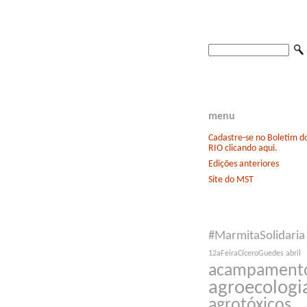
menu
Cadastre-se no Boletim 
RIO clicando aqui.
Edições anteriores
Site do MST
#MarmitaSolidaria
12aFeiraCíceroGuedes
abril
acampament
agroecologi
agrotóxicos