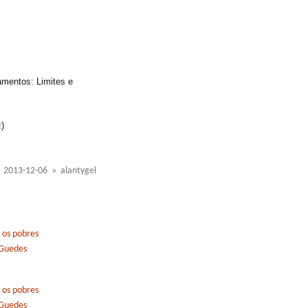
mentos: Limites e
z)
2013-12-06 » alantygel
 os pobres
 Guedes
 os pobres
 Guedes