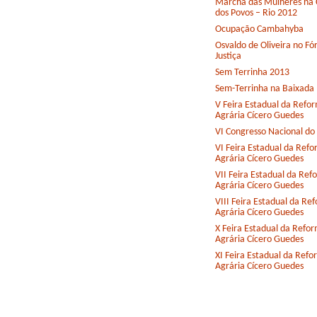
Marcha das Mulheres na 
dos Povos – Rio 2012
Ocupação Cambahyba
Osvaldo de Oliveira no F
Justiça
Sem Terrinha 2013
Sem-Terrinha na Baixada
V Feira Estadual da Refo
Agrária Cícero Guedes
VI Congresso Nacional d
VI Feira Estadual da Ref
Agrária Cícero Guedes
VII Feira Estadual da Ref
Agrária Cícero Guedes
VIII Feira Estadual da Re
Agrária Cícero Guedes
X Feira Estadual da Refo
Agrária Cícero Guedes
XI Feira Estadual da Ref
Agrária Cícero Guedes