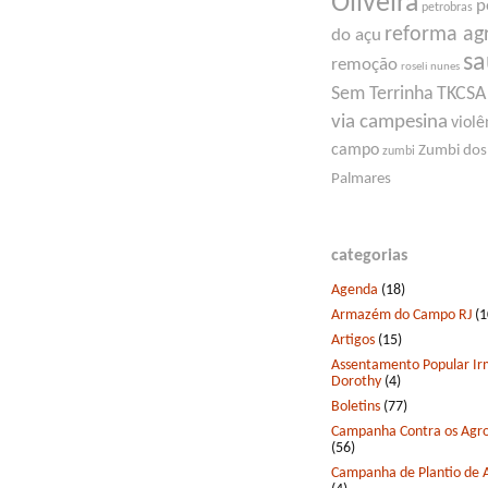
Oliveira
p
petrobras
reforma ag
do açu
s
remoção
roseli nunes
Sem Terrinha
TKCSA
via campesina
violê
campo
Zumbi dos
zumbi
Palmares
categorias
Agenda
(18)
Armazém do Campo RJ
(1
Artigos
(15)
Assentamento Popular I
Dorothy
(4)
Boletins
(77)
Campanha Contra os Agro
(56)
Campanha de Plantio de 