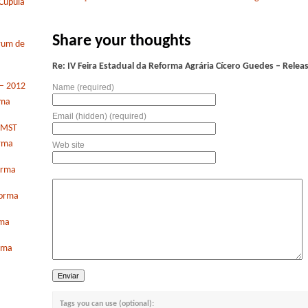
Cúpula
Share your thoughts
órum de
Re: IV Feira Estadual da Reforma Agrária Cícero Guedes – Rele
 – 2012
Name (required)
rma
Email (hidden) (required)
o MST
orma
Web site
orma
forma
rma
orma
Tags you can use (optional):