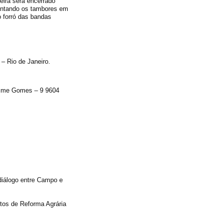
eira será encerrado
entando os tambores em
o forró das bandas
– Rio de Janeiro.
sme Gomes – 9 9604
diálogo entre Campo e
os de Reforma Agrária