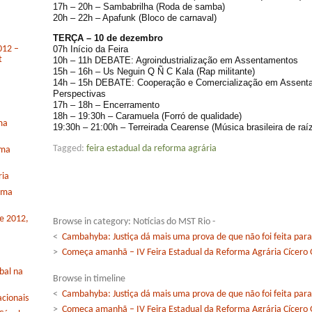
17h – 20h – Sambabrilha (Roda de samba)
20h – 22h – Apafunk (Bloco de carnaval)
TERÇA – 10 de dezembro
07h Início da Feira
012 –
t
10h – 11h DEBATE: Agroindustrialização em Assentamentos
15h – 16h – Us Neguin Q Ñ C Kala (Rap militante)
14h – 15h DEBATE: Cooperação e Comercialização em Assenta
Perspectivas
17h – 18h – Encerramento
18h – 19:30h – Caramuela (Forró de qualidade)
ma
19:30h – 21:00h – Terreirada Cearense (Música brasileira de raí
Tagged:
feira estadual da reforma agrária
rma
ria
orma
de 2012,
Browse in category: Notícias do MST Rio -
<
Cambahyba: Justiça dá mais uma prova de que não foi feita para
>
Começa amanhã – IV Feira Estadual da Reforma Agrária Cícero
bal na
Browse in timeline
<
Cambahyba: Justiça dá mais uma prova de que não foi feita para
cionais
>
Começa amanhã – IV Feira Estadual da Reforma Agrária Cícero