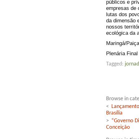
públicos e pr
empresas de 
lutas dos pov
da dimensão e
nossos territó
ecológica da a
Maringá/Paiça
Plenária Fina
Tagged:
jorna
Browse in cate
<
Lançamento 
Brasília
>
“Governo Di
Conceição