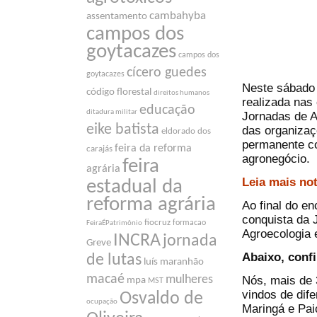
cambahyba
assentamento
campos dos
goytacazes
campos dos
cícero guedes
goytacazes
Neste sábado 
código florestal
direitos humanos
realizada nas
educação
ditadura militar
Jornadas de A
eike batista
das organizaç
eldorado dos
permanente co
feira da reforma
carajás
agronegócio.
feira
agrária
Leia mais no
estadual da
reforma agrária
Ao final do e
conquista da 
fiocruz
formacao
FeiraÉPatrimônio
Agroecologia
INCRA
jornada
Greve
Abaixo, confi
de lutas
luís maranhão
macaé
Nós, mais de 
mulheres
mpa
MST
vindos de dife
Osvaldo de
ocupação
Maringá e Pai