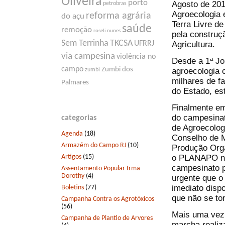
Oliveira
porto
Agosto de 20
petrobras
Agroecologia 
reforma agrária
do açu
Terra Livre d
saúde
remoção
roseli nunes
pela construç
Sem Terrinha
TKCSA
Agricultura.
UFRRJ
via campesina
violência no
Desde a 1ª Jo
campo
Zumbi dos
agroecologia 
zumbi
milhares de f
Palmares
do Estado, est
Finalmente em
do campesinato
categorias
de Agroecolog
Agenda
(18)
Conselho de M
Armazém do Campo RJ
(10)
Produção Org
Artigos
(15)
o PLANAPO nã
campesinato p
Assentamento Popular Irmã
Dorothy
(4)
urgente que o
imediato dispo
Boletins
(77)
que não se to
Campanha Contra os Agrotóxicos
(56)
Mais uma vez
Campanha de Plantio de Arvores
marcha realiz