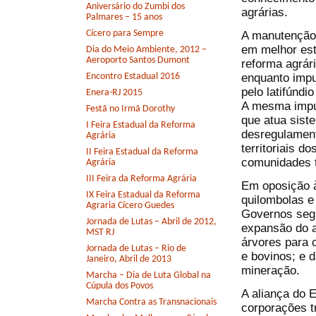
Aniversário do Zumbi dos
agrárias.
Palmares – 15 anos
Cícero para Sempre
A manutenção 
em melhor est
Dia do Meio Ambiente, 2012 –
Aeroporto Santos Dumont
reforma agrár
enquanto impu
Encontro Estadual 2016
pelo latifúndi
Enera-RJ 2015
A mesma impun
Festã no Irmã Dorothy
que atua sist
I Feira Estadual da Reforma
desregulament
Agrária
territoriais d
II Feira Estadual da Reforma
comunidades t
Agrária
III Feira da Reforma Agrária
Em oposição à
IX Feira Estadual da Reforma
quilombolas e
Agraria Cícero Guedes
Governos segu
Jornada de Lutas – Abril de 2012,
expansão do 
MST RJ
árvores para c
Jornada de Lutas – Rio de
e bovinos; e 
Janeiro, Abril de 2013
mineração.
Marcha – Dia de Luta Global na
Cúpula dos Povos
A aliança do 
Marcha Contra as Transnacionais
corporações t