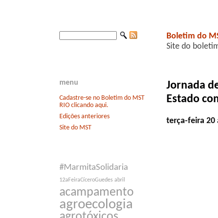
Boletim do M
Site do boleti
menu
Jornada de
Estado co
Cadastre-se no Boletim do MST
RIO clicando aqui.
Edições anteriores
terça-feira 2
Site do MST
#MarmitaSolidaria
12aFeiraCíceroGuedes
abril
acampamento
agroecologia
agrotóxicos