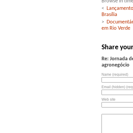
Browse in time
<
Lançamento 
Brasília
>
Documentári
em Rio Verde
Share you
Re: Jornada d
agronegócio
Name (required)
Email (hidden) (req
Web site