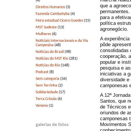
(4)
que a agroeco
Direitos Humanos
(3)
permanentes. 
Fazenda Cambahyba
(4)
para a efetiv
Feira estadual Cícero Guedes
(15)
política estru
MST Sudeste
(13)
agronegócio.
Mulheres
(6)
A experiência
Notíciais Internacionais e da Via
pôde apresent
Campesina
(48)
consolidadas 
Notícias do Brasil
(98)
cooperação, a
Notícias do MST Rio
(281)
popular e inst
Notícias do Rio
(148)
pesquisa e as
Podcast
(8)
iniciativas a
Sem categoria
(34)
diversidade e 
camponesas e 
Sem Terrinha
(2)
Solidariedade
(17)
A 12ª Jornada 
Terra Crioula
(6)
Santos, que n
Veneno
(1)
de Técnicos e
oriundos de a
camponesas tr
Movimentos So
galerias de fotos
conhecimento 