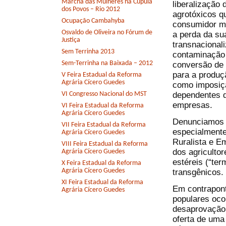
Marcha das Mulheres na Cúpula
liberalização
dos Povos – Rio 2012
agrotóxicos q
Ocupação Cambahyba
consumidor mu
Osvaldo de Oliveira no Fórum de
a perda da su
Justiça
transnacional
Sem Terrinha 2013
contaminação 
Sem-Terrinha na Baixada – 2012
conversão de 
para a produç
V Feira Estadual da Reforma
Agrária Cícero Guedes
como imposiçã
dependentes d
VI Congresso Nacional do MST
empresas.
VI Feira Estadual da Reforma
Agrária Cícero Guedes
Denunciamos 
VII Feira Estadual da Reforma
especialmente
Agrária Cícero Guedes
Ruralista e E
VIII Feira Estadual da Reforma
dos agriculto
Agrária Cícero Guedes
estéreis (“ter
X Feira Estadual da Reforma
Agrária Cícero Guedes
transgênicos.
XI Feira Estadual da Reforma
Em contrapon
Agrária Cícero Guedes
populares oco
desaprovação 
oferta de uma