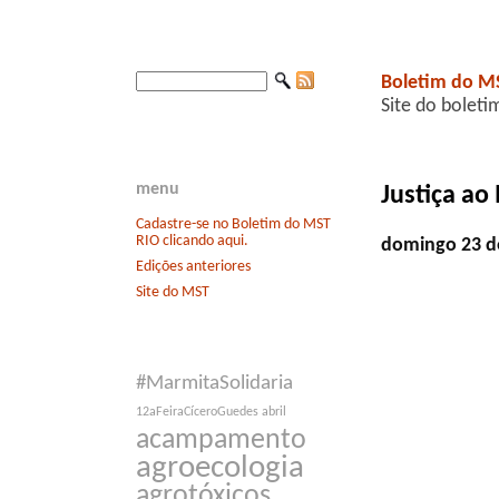
Boletim do M
Site do boleti
menu
Justiça ao
Cadastre-se no Boletim do MST
RIO clicando aqui.
domingo 23 
Edições anteriores
Site do MST
#MarmitaSolidaria
12aFeiraCíceroGuedes
abril
acampamento
agroecologia
agrotóxicos