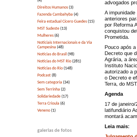
(4)
advogados pro
Direitos Humanos
(3)
A impunidade 
Fazenda Cambahyba
(4)
anteriores pa
Feira estadual Cícero Guedes
(15)
por Reforma A
MST Sudeste
(13)
conquistou de
Mulheres
(6)
Prometida.
Notíciais Internacionais e da Via
Pouco após a 
Campesina
(48)
Decreto que d
Notícias do Brasil
(98)
Agrária, a ár
Notícias do MST Rio
(281)
Instituto Naci
Notícias do Rio
(148)
autorizado a 
Podcast
(8)
o Decreto e e
Sem categoria
(34)
Terra, do MST
Sem Terrinha
(2)
Agenda
Solidariedade
(17)
Terra Crioula
(6)
17 de janeiro
latifundiário 
Veneno
(1)
montará acam
Leia mais:
galerias de fotos
Julgamento d