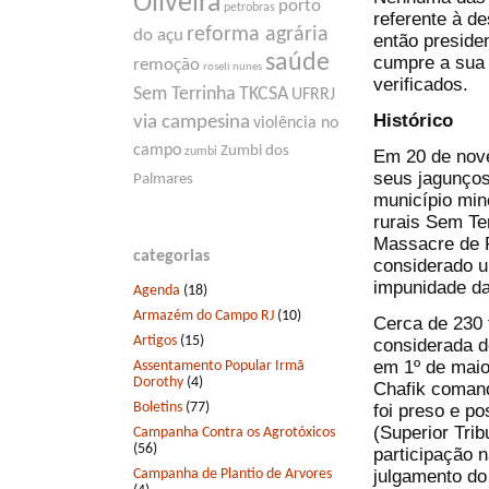
Oliveira
porto
petrobras
referente à d
reforma agrária
do açu
então preside
saúde
cumpre a sua 
remoção
roseli nunes
verificados.
Sem Terrinha
TKCSA
UFRRJ
Histórico
via campesina
violência no
campo
Zumbi dos
zumbi
Em 20 de nove
seus jagunços
Palmares
município min
rurais Sem Te
Massacre de F
categorias
considerado u
impunidade da
Agenda
(18)
Armazém do Campo RJ
(10)
Cerca de 230 
Artigos
(15)
considerada de
em 1º de maio
Assentamento Popular Irmã
Dorothy
(4)
Chafik comand
Boletins
(77)
foi preso e p
(Superior Tri
Campanha Contra os Agrotóxicos
(56)
participação 
Campanha de Plantio de Arvores
julgamento do