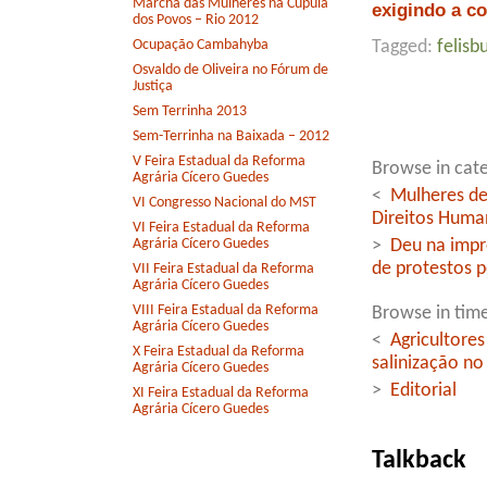
Marcha das Mulheres na Cúpula
exigindo a c
dos Povos – Rio 2012
Ocupação Cambahyba
Tagged:
felisb
Osvaldo de Oliveira no Fórum de
Justiça
Sem Terrinha 2013
Sem-Terrinha na Baixada – 2012
V Feira Estadual da Reforma
Browse in cate
Agrária Cícero Guedes
<
Mulheres de
VI Congresso Nacional do MST
Direitos Huma
VI Feira Estadual da Reforma
Agrária Cícero Guedes
>
Deu na impr
de protestos p
VII Feira Estadual da Reforma
Agrária Cícero Guedes
VIII Feira Estadual da Reforma
Browse in time
Agrária Cícero Guedes
<
Agricultores
X Feira Estadual da Reforma
salinização no
Agrária Cícero Guedes
>
Editorial
XI Feira Estadual da Reforma
Agrária Cícero Guedes
Talkback