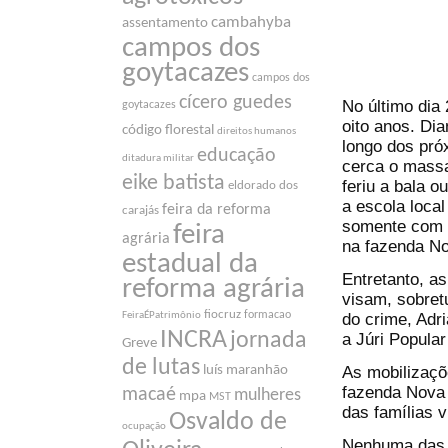
cambahyba
assentamento
campos dos
goytacazes
campos dos
cícero guedes
No último dia
goytacazes
oito anos. Dia
código florestal
direitos humanos
longo dos pró
educação
ditadura militar
cerca o massa
eike batista
feriu a bala 
eldorado dos
a escola local
feira da reforma
carajás
somente com 
feira
agrária
na fazenda No
estadual da
Entretanto, a
reforma agrária
visam, sobretu
fiocruz
formacao
do crime, Adri
FeiraÉPatrimônio
INCRA
jornada
a Júri Popular
Greve
de lutas
As mobilizaç
luís maranhão
fazenda Nova 
macaé
mulheres
mpa
MST
das famílias v
Osvaldo de
ocupação
Nenhuma das f