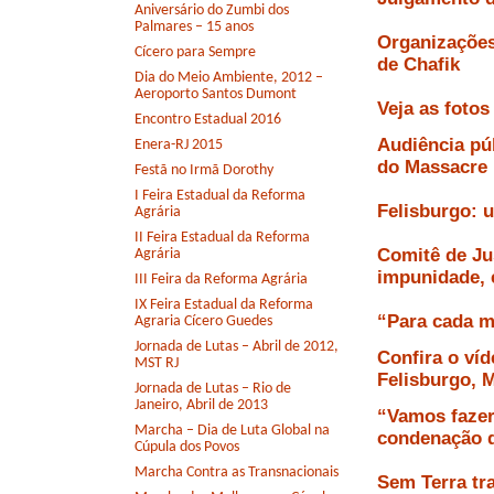
Aniversário do Zumbi dos
Palmares – 15 anos
Organizações
Cícero para Sempre
de Chafik
Dia do Meio Ambiente, 2012 –
Aeroporto Santos Dumont
Veja as foto
Encontro Estadual 2016
Audiência pú
Enera-RJ 2015
do Massacre
Festã no Irmã Dorothy
I Feira Estadual da Reforma
Felisburgo: 
Agrária
II Feira Estadual da Reforma
Comitê de Ju
Agrária
impunidade, 
III Feira da Reforma Agrária
IX Feira Estadual da Reforma
“Para cada m
Agraria Cícero Guedes
Jornada de Lutas – Abril de 2012,
Confira o ví
MST RJ
Felisburgo, 
Jornada de Lutas – Rio de
Janeiro, Abril de 2013
“Vamos fazer 
Marcha – Dia de Luta Global na
condenação 
Cúpula dos Povos
Marcha Contra as Transnacionais
Sem Terra tr