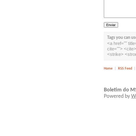
Tags you can us
<a href="" tit
cite=""> <cit
<strike> <str
Home
|
RSS Feed
Boletim do M
Powered by
W