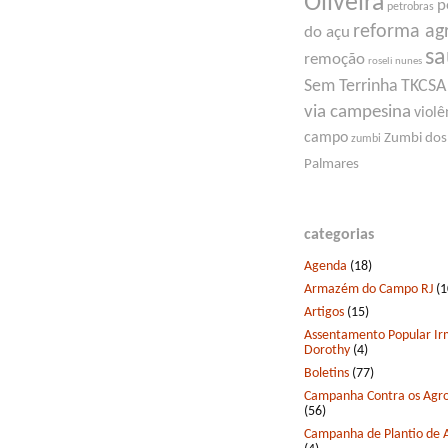
Oliveira
p
petrobras
reforma ag
do açu
s
remoção
roseli nunes
Sem Terrinha
TKCSA
via campesina
violê
campo
Zumbi dos
zumbi
Palmares
categorias
Agenda
(18)
Armazém do Campo RJ
(1
Artigos
(15)
Assentamento Popular I
Dorothy
(4)
Boletins
(77)
Campanha Contra os Agro
(56)
Campanha de Plantio de 