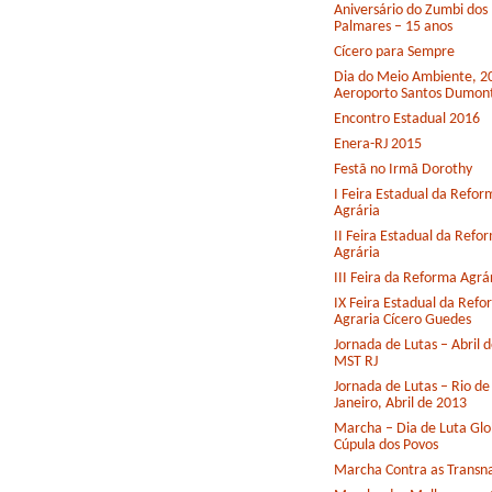
Aniversário do Zumbi dos
Palmares – 15 anos
Cícero para Sempre
Dia do Meio Ambiente, 2
Aeroporto Santos Dumon
Encontro Estadual 2016
Enera-RJ 2015
Festã no Irmã Dorothy
I Feira Estadual da Refor
Agrária
II Feira Estadual da Refo
Agrária
III Feira da Reforma Agrá
IX Feira Estadual da Ref
Agraria Cícero Guedes
Jornada de Lutas – Abril 
MST RJ
Jornada de Lutas – Rio de
Janeiro, Abril de 2013
Marcha – Dia de Luta Glo
Cúpula dos Povos
Marcha Contra as Transna