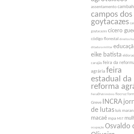
cambah
assentamento
campos dos
goytacazes
ca
cícero gue
goytacazes
código florestal
direitos 
educaç
ditadura militar
eike batista
eldora
feira da reform
carajás
feira
agrária
estadual da
reforma agr
fiocruz
for
FeiraÉPatrimônio
INCRA
jor
Greve
de lutas
luís mara
macaé
mul
mpa
MST
Osvaldo 
ocupação