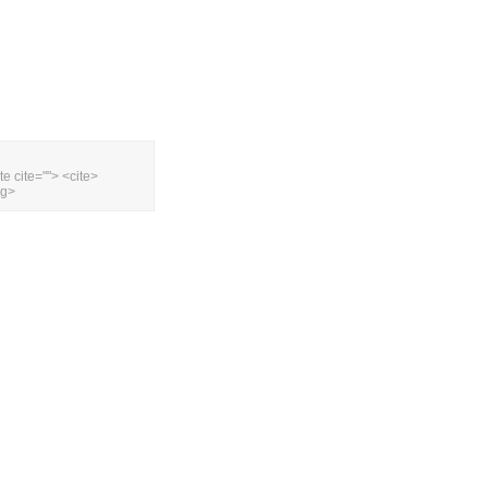
te cite=""> <cite>
ng>