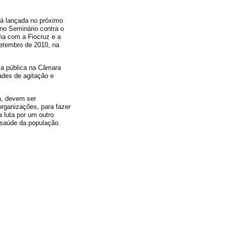
á lançada no próximo
u no Seminário contra o
ia com a Fiocruz e a
etembro de 2010, na
ia pública na Câmara
ades de agitação e
a, devem ser
rganizações, para fazer
a luta por um outro
 saúde da população.