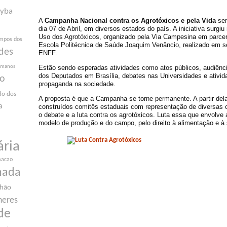
yba
A
Campanha Nacional contra os Agrotóxicos e pela Vida
ser
dia 07 de Abril, em diversos estados do país. A iniciativa surgi
Uso dos Agrotóxicos, organizado pela Via Campesina em parcer
mpos dos
Escola Politécnica de Saúde Joaquim Venâncio, realizado em s
des
ENFF.
Estão sendo esperadas atividades como atos públicos, audiênc
humanos
dos Deputados em Brasília, debates nas Universidades e ativid
ão
propaganda na sociedade.
do dos
A proposta é que a Campanha se torne permanente. A partir del
a
construídos comitês estaduais com representação de diversas o
o debate e a luta contra os agrotóxicos. Luta essa que envolve 
modelo de produção e do campo, pelo direito à alimentação e à
ária
macao
nada
nhão
heres
de