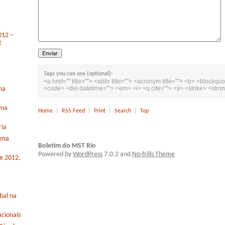
012 –
t
Tags you can use (optional):
<a href="" title=""> <abbr title=""> <acronym title=""> <b> <blockquo
<code> <del datetime=""> <em> <i> <q cite=""> <s> <strike> <stro
ma
rma
Home
|
RSS Feed
|
Print
|
Search
|
Top
ria
orma
Boletim do MST Rio
Powered by
WordPress
7.0.2 and
No-frills Theme
de 2012,
bal na
cionais