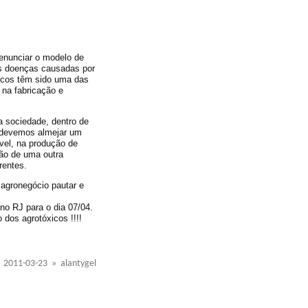
enunciar o modelo de
as doenças causadas por
xicos têm sido uma das
 na fabricação e
 sociedade, dentro de
, devemos almejar um
vel, na produção de
ão de uma outra
rentes.
agronegócio pautar e
no RJ para o dia 07/04.
dos agrotóxicos !!!!
2011-03-23 » alantygel