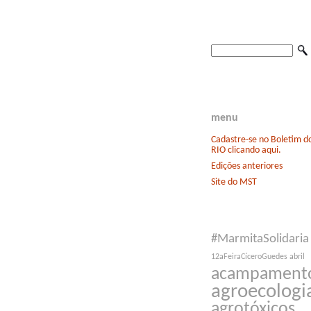
menu
Cadastre-se no Boletim 
RIO clicando aqui.
Edições anteriores
Site do MST
#MarmitaSolidaria
12aFeiraCíceroGuedes
abril
acampament
agroecologi
agrotóxicos