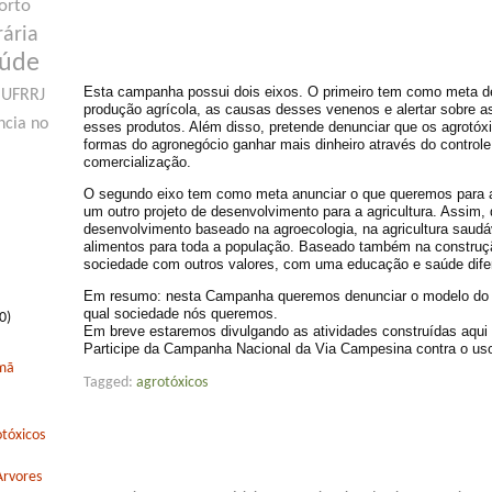
orto
rária
aúde
Esta campanha possui dois eixos. O primeiro tem como meta d
UFRRJ
produção agrícola, as causas desses venenos e alertar sobre 
ncia no
esses produtos. Além disso, pretende denunciar que os agrotó
formas do agronegócio ganhar mais dinheiro através do controle
comercialização.
O segundo eixo tem como meta anunciar o que queremos para a
um outro projeto de desenvolvimento para a agricultura. Assim
desenvolvimento baseado na agroecologia, na agricultura saudá
alimentos para toda a população. Baseado também na construç
sociedade com outros valores, com uma educação e saúde dife
Em resumo: nesta Campanha queremos denunciar o modelo do 
qual sociedade nós queremos.
0)
Em breve estaremos divulgando as atividades construídas aqui 
Participe da Campanha Nacional da Via Campesina contra o uso 
rmã
Tagged:
agrotóxicos
tóxicos
Arvores