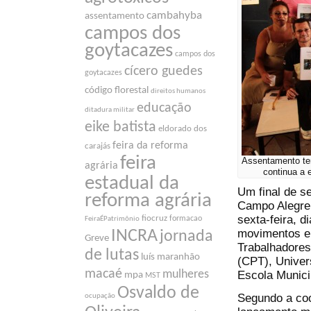
cambahyba
assentamento
campos dos
goytacazes
campos dos
cícero guedes
goytacazes
código florestal
direitos humanos
educação
ditadura militar
eike batista
eldorado dos
feira da reforma
carajás
feira
Assentamento te
agrária
continua a e
estadual da
Um final de s
reforma agrária
Campo Alegre,
sexta-feira, d
fiocruz
formacao
FeiraÉPatrimônio
movimentos e 
INCRA
jornada
Greve
Trabalhadores
de lutas
luís maranhão
(CPT), Univer
macaé
Escola Munici
mulheres
mpa
MST
Osvaldo de
Segundo a coo
ocupação