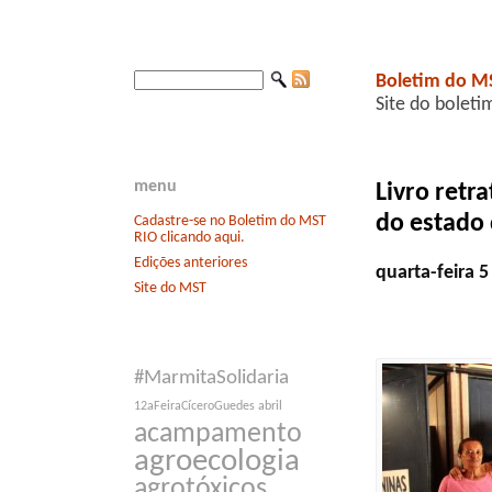
Boletim do M
Site do boleti
menu
Livro retr
do estado 
Cadastre-se no Boletim do MST
RIO clicando aqui.
Edições anteriores
quarta-feira 
Site do MST
#MarmitaSolidaria
12aFeiraCíceroGuedes
abril
acampamento
agroecologia
agrotóxicos