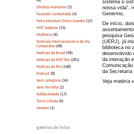
(4)
sistema o sis
nossa vida”, r
Direitos Humanos
(3)
Generino.
Fazenda Cambahyba
(4)
Feira estadual Cícero Guedes
(15)
De início, do
MST Sudeste
(13)
assentamento.
Mulheres
(6)
pesquisa GeoA
(UERJ), já in
Notíciais Internacionais e da Via
Campesina
(48)
biblioteca no
desenvolvido 
Notícias do Brasil
(98)
da interação 
Notícias do MST Rio
(281)
Comunicação e 
Notícias do Rio
(148)
da Secretaria
Podcast
(8)
Sem categoria
(34)
Veja matéria v
Sem Terrinha
(2)
Solidariedade
(17)
Terra Crioula
(6)
Veneno
(1)
galerias de fotos