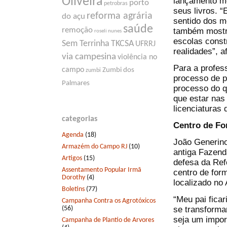
Oliveira
lançamento m
porto
petrobras
seus livros. 
reforma agrária
do açu
sentido dos m
saúde
remoção
também mostra
roseli nunes
escolas const
Sem Terrinha
TKCSA
UFRRJ
realidades”, 
via campesina
violência no
Para a profes
campo
Zumbi dos
zumbi
processo de p
Palmares
processo do 
que estar nas
licenciaturas
categorias
Centro de Fo
Agenda
(18)
João Generino
Armazém do Campo RJ
(10)
antiga Fazend
Artigos
(15)
defesa da Ref
Assentamento Popular Irmã
centro de for
Dorothy
(4)
localizado no
Boletins
(77)
“Meu pai fica
Campanha Contra os Agrotóxicos
(56)
se transforma
seja um impor
Campanha de Plantio de Arvores