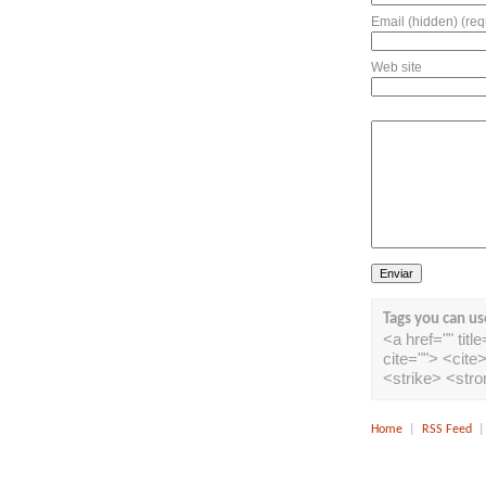
Email (hidden) (req
Web site
Tags you can us
<a href="" tit
cite=""> <cit
<strike> <str
Home
|
RSS Feed