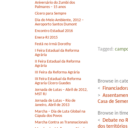
Aniversário do Zumbi dos
Palmares – 15 anos
Cícero para Sempre
Dia do Meio Ambiente, 2012 –
Aeroporto Santos Dumont
Encontro Estadual 2016
Enera-RJ 2015
Festã no Irmã Dorothy
Tagged:
campo
I Feira Estadual da Reforma
Agrária
II Feira Estadual da Reforma
Agrária
III Feira da Reforma Agrária
IX Feira Estadual da Reforma
Browse in cate
Agraria Cícero Guedes
<
Financiador
Jornada de Lutas – Abril de 2012,
MST RJ
>
Assentament
Jornada de Lutas – Rio de
Casa de Seme
Janeiro, Abril de 2013
Marcha – Dia de Luta Global na
Browse in time
Cúpula dos Povos
<
Debate no Ri
Marcha Contra as Transnacionais
dos território