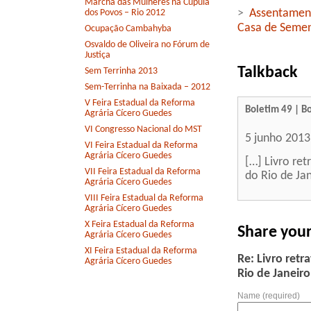
Marcha das Mulheres na Cúpula
>
Assentament
dos Povos – Rio 2012
Casa de Seme
Ocupação Cambahyba
Osvaldo de Oliveira no Fórum de
Justiça
Talkback
Sem Terrinha 2013
Sem-Terrinha na Baixada – 2012
V Feira Estadual da Reforma
Boletim 49 | B
Agrária Cícero Guedes
VI Congresso Nacional do MST
5 junho 2013
VI Feira Estadual da Reforma
Agrária Cícero Guedes
[…] Livro re
VII Feira Estadual da Reforma
do Rio de Ja
Agrária Cícero Guedes
VIII Feira Estadual da Reforma
Agrária Cícero Guedes
X Feira Estadual da Reforma
Share you
Agrária Cícero Guedes
XI Feira Estadual da Reforma
Re: Livro ret
Agrária Cícero Guedes
Rio de Janeiro
Name (required)