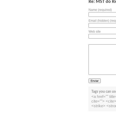
Re: MST do Ri
Name (required)
Email (hidden) (req
Web site
Tags you can us
<a href="" tit
cite=""> <cit
<strike> <str