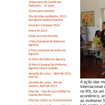
Aniversário do Zumbi dos
Palmares – 15 anos
Cícero para Sempre
Dia do Meio Ambiente, 2012 –
Aeroporto Santos Dumont
Encontro Estadual 2016
Enera-RJ 2015
Festã no Irmã Dorothy
I Feira Estadual da Reforma
Agrária
II Feira Estadual da Reforma
Agrária
III Feira da Reforma Agrária
IX Feira Estadual da Reforma
Agraria Cícero Guedes
Jornada de Lutas – Abril de 2012,
MST RJ
A ação das mu
Jornada de Lutas – Rio de
Internacional
Janeiro, Abril de 2013
no RS, foi um
Marcha – Dia de Luta Global na
Cúpula dos Povos
econômico, em
as mulheres 
Marcha Contra as Transnacionais