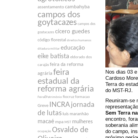
cambahyba
assentamento
campos dos
goytacazes
campos dos
cícero guedes
goytacazes
código florestal
direitos humanos
educação
ditadura militar
eike batista
eldorado dos
feira da reforma
carajás
feira
Nos dias 03 e
agrária
Cardoso Morei
estadual da
Terra do esta
reforma agrária
do MST-RJ.
fiocruz
formacao
FeiraÉPatrimônio
Reuniram-se 
INCRA
jornada
Greve
representação
de lutas
Sem Terra na 
luís maranhão
encontro, for
macaé
mulheres
mpa
MST
soberania alim
Osvaldo de
do campo, ins
ocupação
próximo perío