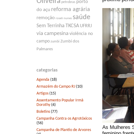
Oliveira
porto
petrobras
reforma agrária
do açu
saúde
remoção
roseli nunes
Sem Terrinha
TKCSA
UFRRJ
via campesina
violência no
campo
Zumbi dos
zumbi
Palmares
categorias
Agenda
(18)
Armazém do Campo RJ
(10)
Artigos
(15)
Assentamento Popular Irmã
Dorothy
(4)
Boletins
(77)
Campanha Contra os Agrotóxicos
(56)
As Mulheres S
Campanha de Plantio de Arvores
feminino fren