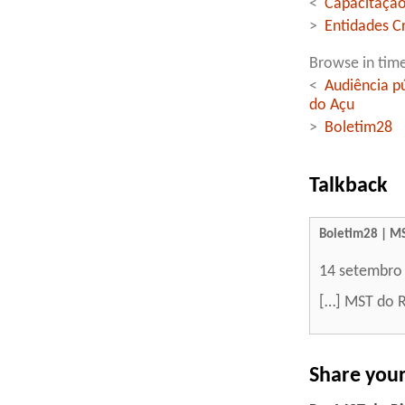
<
Capacitação
>
Entidades C
Browse in time
<
Audiência p
do Açu
>
Boletim28
Talkback
Boletim28 | MS
14 setembro
[…] MST do R
Share you