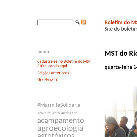
Boletim do M
Site do boleti
menu
MST do Rio
Cadastre-se no Boletim do MST
RIO clicando aqui.
quarta-feira 
Edições anteriores
Site do MST
#MarmitaSolidaria
12aFeiraCíceroGuedes
abril
acampamento
agroecologia
agrotóxicos