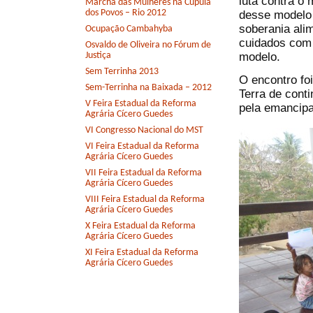
luta contra o
Marcha das Mulheres na Cúpula
dos Povos – Rio 2012
desse modelo 
soberania ali
Ocupação Cambahyba
cuidados com 
Osvaldo de Oliveira no Fórum de
modelo.
Justiça
Sem Terrinha 2013
O encontro fo
Sem-Terrinha na Baixada – 2012
Terra de conti
V Feira Estadual da Reforma
pela emancipa
Agrária Cícero Guedes
VI Congresso Nacional do MST
VI Feira Estadual da Reforma
Agrária Cícero Guedes
VII Feira Estadual da Reforma
Agrária Cícero Guedes
VIII Feira Estadual da Reforma
Agrária Cícero Guedes
X Feira Estadual da Reforma
Agrária Cícero Guedes
XI Feira Estadual da Reforma
Agrária Cícero Guedes