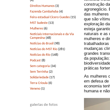
(4)
construção da
Direitos Humanos
(3)
agronegócio. 
Fazenda Cambahyba
(4)
das mulheres 
Feira estadual Cícero Guedes
(15)
que são vítim
MST Sudeste
(13)
exploração da 
esteja garanti
Mulheres
(6)
naturais e as
Notíciais Internacionais e da Via
Campesina
(48)
mulheres e di
trabalhadoras
Notícias do Brasil
(98)
mudanças clim
Notícias do MST Rio
(281)
grandes trans
Notícias do Rio
(148)
da população;
Podcast
(8)
biodiversidad
Sem categoria
(34)
práticas fort
Sem Terrinha
(2)
As mulheres o
Solidariedade
(17)
em defesa de 
Terra Crioula
(6)
economia tenh
Veneno
(1)
humana e não 
galerias de fotos