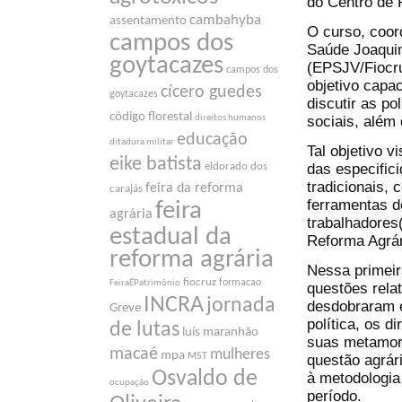
do Centro de 
cambahyba
assentamento
O curso, coor
campos dos
Saúde Joaqui
goytacazes
(EPSJV/Fiocru
campos dos
objetivo capa
cícero guedes
goytacazes
discutir as p
código florestal
sociais, além
direitos humanos
educação
ditadura militar
Tal objetivo 
eike batista
das especific
eldorado dos
tradicionais,
feira da reforma
carajás
ferramentas d
feira
agrária
trabalhadores
estadual da
Reforma Agrár
reforma agrária
Nessa primeir
fiocruz
formacao
FeiraÉPatrimônio
questões rela
INCRA
jornada
desdobraram e
Greve
política, os 
de lutas
luís maranhão
suas metamorf
macaé
mulheres
mpa
MST
questão agrár
Osvaldo de
à metodologia 
ocupação
período.