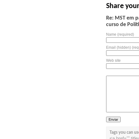
Share you
Re: MST em pa
curso de Polí
Name (required)
Email (hidden) (req
Web site
Tags you can us
<a href="" tit