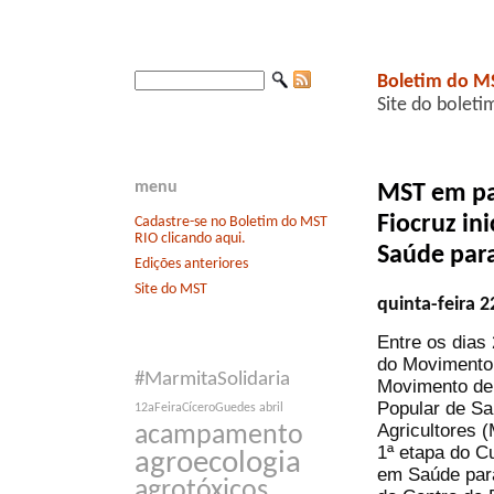
Boletim do M
Site do boleti
menu
MST em par
Fiocruz in
Cadastre-se no Boletim do MST
RIO clicando aqui.
Saúde par
Edições anteriores
Site do MST
quinta-feira 
Entre os dias 
do Movimento 
#MarmitaSolidaria
Movimento de
Popular de S
12aFeiraCíceroGuedes
abril
Agricultores 
acampamento
1ª etapa do C
agroecologia
em Saúde par
agrotóxicos