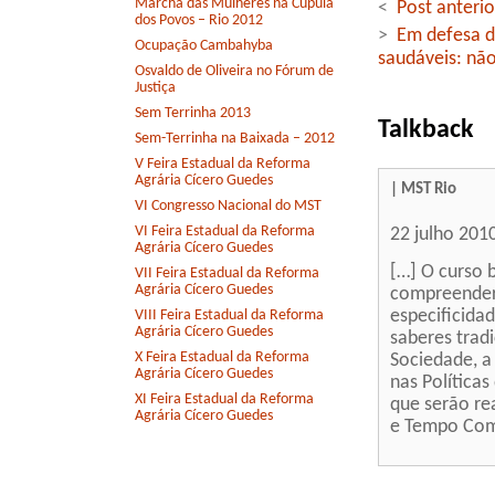
Marcha das Mulheres na Cúpula
<
Post anterio
dos Povos – Rio 2012
>
Em defesa d
Ocupação Cambahyba
saudáveis: não
Osvaldo de Oliveira no Fórum de
Justiça
Sem Terrinha 2013
Talkback
Sem-Terrinha na Baixada – 2012
V Feira Estadual da Reforma
Agrária Cícero Guedes
| MST Rio
VI Congresso Nacional do MST
VI Feira Estadual da Reforma
22 julho 201
Agrária Cícero Guedes
[…] O curso 
VII Feira Estadual da Reforma
Agrária Cícero Guedes
compreender e
especificidad
VIII Feira Estadual da Reforma
Agrária Cícero Guedes
saberes tradi
X Feira Estadual da Reforma
Sociedade, a
Agrária Cícero Guedes
nas Política
XI Feira Estadual da Reforma
que serão re
Agrária Cícero Guedes
e Tempo Comu