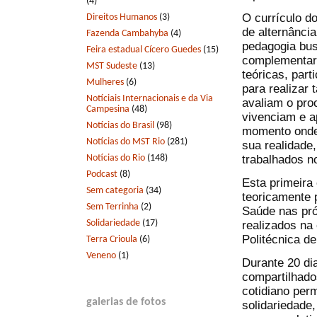
(4)
O currículo d
Direitos Humanos
(3)
de alternânci
Fazenda Cambahyba
(4)
pedagogia bus
Feira estadual Cícero Guedes
(15)
complementar
MST Sudeste
(13)
teóricas, par
Mulheres
(6)
para realizar
Notíciais Internacionais e da Via
avaliam o pro
Campesina
(48)
vivenciam e 
Notícias do Brasil
(98)
momento onde 
Notícias do MST Rio
(281)
sua realidade
Notícias do Rio
(148)
trabalhados n
Podcast
(8)
Esta primeira
Sem categoria
(34)
teoricamente 
Sem Terrinha
(2)
Saúde nas pr
Solidariedade
(17)
realizados na 
Politécnica d
Terra Crioula
(6)
Veneno
(1)
Durante 20 di
compartilhado
cotidiano per
galerias de fotos
solidariedade