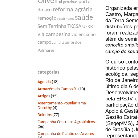
Oliveira
porto
petrobras
Organizada em
reforma agrária
do açu
Castro, Margar
saúde
remoção
roseli nunes
da Terra Seme
distribuídos 
Sem Terrinha
TKCSA
UFRRJ
foram realizad
via campesina
violência no
além de seminá
campo
Zumbi dos
zumbi
conceito ampli
Palmares
campo da saúde
O curso conto
histórico pel
categorias
ecológica, se
Rio de Janeiro
Agenda
(18)
último dia 6 
Armazém do Campo RJ
(10)
Desenvolvime
Artigos
(15)
pela EPSJV, c
Assentamento Popular Irmã
participação d
Dorothy
(4)
Apoio à Gestão
Boletins
(77)
Gestão Estrat
Campanha Contra os Agrotóxicos
(Segep/MS), J
(56)
de Brasília (U
Campanha de Plantio de Arvores
representando