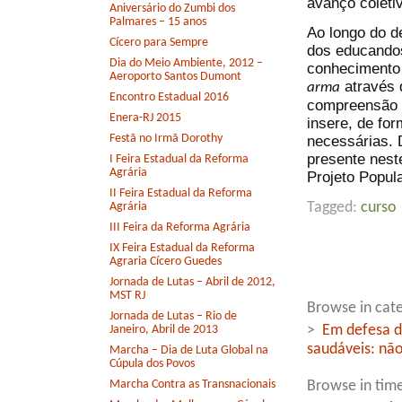
avanço coleti
Aniversário do Zumbi dos
Palmares – 15 anos
Ao longo do d
Cícero para Sempre
dos educando
Dia do Meio Ambiente, 2012 –
conhecimento 
Aeroporto Santos Dumont
através 
arma
Encontro Estadual 2016
compreensão d
Enera-RJ 2015
insere, de fo
Festã no Irmã Dorothy
necessárias. 
presente nest
I Feira Estadual da Reforma
Agrária
Projeto Popul
II Feira Estadual da Reforma
Tagged:
curso
Agrária
III Feira da Reforma Agrária
IX Feira Estadual da Reforma
Agraria Cícero Guedes
Jornada de Lutas – Abril de 2012,
MST RJ
Browse in cate
Jornada de Lutas – Rio de
>
Em defesa d
Janeiro, Abril de 2013
saudáveis: não
Marcha – Dia de Luta Global na
Cúpula dos Povos
Marcha Contra as Transnacionais
Browse in time