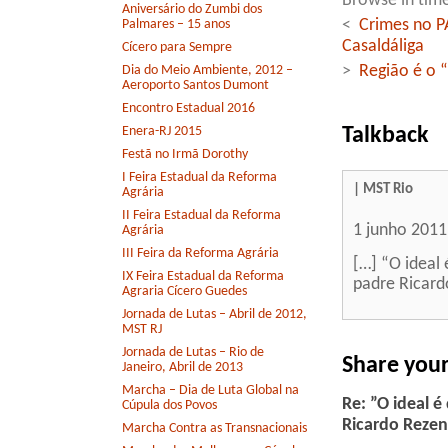
Browse in time
Aniversário do Zumbi dos
<
Crimes no P
Palmares – 15 anos
Casaldáliga
Cícero para Sempre
>
Região é o “
Dia do Meio Ambiente, 2012 –
Aeroporto Santos Dumont
Encontro Estadual 2016
Talkback
Enera-RJ 2015
Festã no Irmã Dorothy
I Feira Estadual da Reforma
| MST Rio
Agrária
II Feira Estadual da Reforma
1 junho 2011
Agrária
III Feira da Reforma Agrária
[…] “O ideal
IX Feira Estadual da Reforma
padre Ricard
Agraria Cícero Guedes
Jornada de Lutas – Abril de 2012,
MST RJ
Jornada de Lutas – Rio de
Share you
Janeiro, Abril de 2013
Marcha – Dia de Luta Global na
Re: ”O ideal 
Cúpula dos Povos
Ricardo Reze
Marcha Contra as Transnacionais