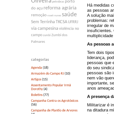
Oliveira
porto
petrobras
Há medidas cu
reforma agrária
do açu
as pessoas a
saúde
A solução mais
remoção
roseli nunes
problemas: re
Sem Terrinha
TKCSA
UFRRJ
irregular de m
via campesina
violência no
insuficientes
campo
multiplicidade
Zumbi dos
zumbi
Palmares
As pessoas a
Tem dois tipo
liderança, po
categorias
pessoas que e
do seu sindic
Agenda
(18)
pessoas são i
Armazém do Campo RJ
(10)
nem vão quere
Artigos
(15)
importante, se
Assentamento Popular Irmã
anos ameaçado
Dorothy
(4)
Boletins
(77)
A presença d
Campanha Contra os Agrotóxicos
Militarizar é 
(56)
na ditadura mi
Campanha de Plantio de Arvores