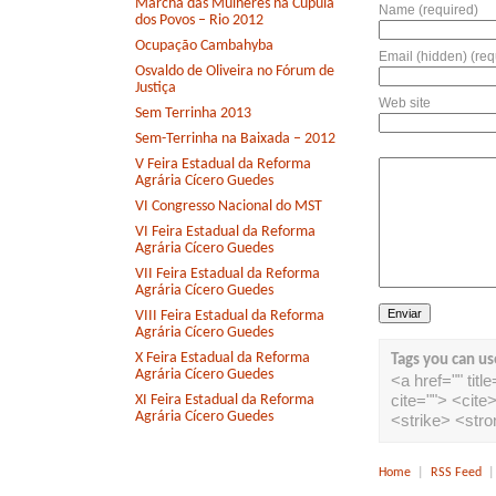
Marcha das Mulheres na Cúpula
Name (required)
dos Povos – Rio 2012
Ocupação Cambahyba
Email (hidden) (req
Osvaldo de Oliveira no Fórum de
Justiça
Web site
Sem Terrinha 2013
Sem-Terrinha na Baixada – 2012
V Feira Estadual da Reforma
Agrária Cícero Guedes
VI Congresso Nacional do MST
VI Feira Estadual da Reforma
Agrária Cícero Guedes
VII Feira Estadual da Reforma
Agrária Cícero Guedes
VIII Feira Estadual da Reforma
Agrária Cícero Guedes
X Feira Estadual da Reforma
Tags you can us
Agrária Cícero Guedes
<a href="" tit
cite=""> <cit
XI Feira Estadual da Reforma
Agrária Cícero Guedes
<strike> <str
Home
|
RSS Feed