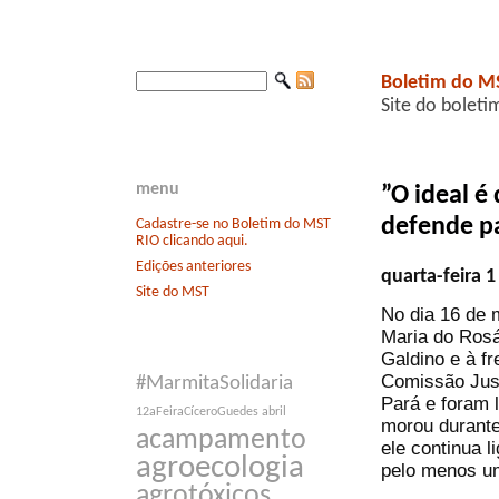
Boletim do M
Site do boleti
menu
”O ideal 
defende p
Cadastre-se no Boletim do MST
RIO clicando aqui.
Edições anteriores
quarta-feira 
Site do MST
No dia 16 de 
Maria do Rosá
Galdino e à f
Comissão Just
#MarmitaSolidaria
Pará e foram 
12aFeiraCíceroGuedes
abril
morou durante
acampamento
ele continua 
agroecologia
pelo menos u
agrotóxicos