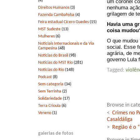
(4)
um coronel co
nenhuma ação
Direitos Humanos
(3)
grilagem de te
Fazenda Cambahyba
(4)
Feira estadual Cícero Guedes
(15)
Havia uma gr
MST Sudeste
(13)
coisa mudou
Mulheres
(6)
O que mudou f
Notíciais Internacionais e da Via
social. Esse f
Campesina
(48)
agrária, de me
Notícias do Brasil
(98)
governo Lula 
Notícias do MST Rio
(281)
Notícias do Rio
(148)
Tagged:
violê
Podcast
(8)
Sem categoria
(34)
Sem Terrinha
(2)
Solidariedade
(17)
Browse in cate
Terra Crioula
(6)
<
Crimes no P
Veneno
(1)
Casaldáliga
>
Região é o “
galerias de fotos