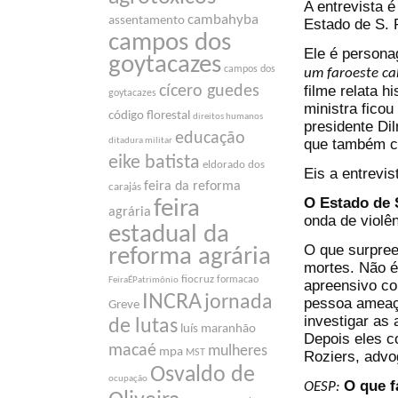
A entrevista é
cambahyba
assentamento
Estado de S. 
campos dos
Ele é persona
goytacazes
campos dos
um faroeste ca
filme relata h
cícero guedes
goytacazes
ministra fico
código florestal
direitos humanos
presidente Di
educação
que também c
ditadura militar
eike batista
eldorado dos
Eis a entrevis
feira da reforma
carajás
O Estado de 
feira
agrária
onda de violê
estadual da
O que surpree
reforma agrária
mortes. Não é
fiocruz
formacao
FeiraÉPatrimônio
apreensivo co
INCRA
jornada
pessoa ameaça
Greve
investigar as
de lutas
luís maranhão
Depois eles c
macaé
mulheres
mpa
MST
Roziers, advo
Osvaldo de
ocupação
O que f
OESP: