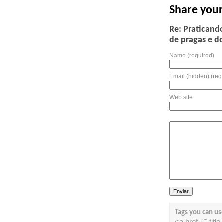
Share you
Re: Praticand
de pragas e d
Name (required)
Email (hidden) (req
Web site
Tags you can us
<a href="" tit