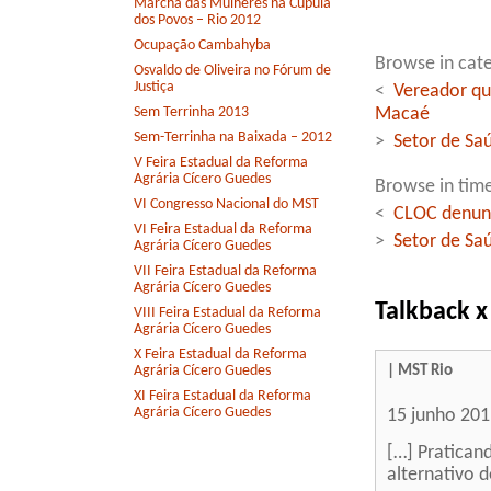
Marcha das Mulheres na Cúpula
dos Povos – Rio 2012
Ocupação Cambahyba
Browse in cate
Osvaldo de Oliveira no Fórum de
Justiça
<
Vereador qu
Sem Terrinha 2013
Macaé
Sem-Terrinha na Baixada – 2012
>
Setor de Sa
V Feira Estadual da Reforma
Agrária Cícero Guedes
Browse in time
VI Congresso Nacional do MST
<
CLOC denunc
VI Feira Estadual da Reforma
>
Setor de Sa
Agrária Cícero Guedes
VII Feira Estadual da Reforma
Agrária Cícero Guedes
Talkback x
VIII Feira Estadual da Reforma
Agrária Cícero Guedes
X Feira Estadual da Reforma
| MST Rio
Agrária Cícero Guedes
XI Feira Estadual da Reforma
Agrária Cícero Guedes
15 junho 20
[…] Pratican
alternativo 