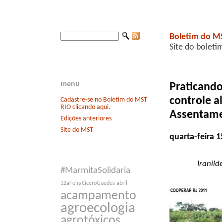
Boletim do M
Site do boleti
menu
Praticando
controle a
Cadastre-se no Boletim do MST
RIO clicando aqui.
Assentamen
Edições anteriores
Site do MST
quarta-feira 
Iranild
#MarmitaSolidaria
12aFeiraCíceroGuedes
abril
acampamento
agroecologia
agrotóxicos