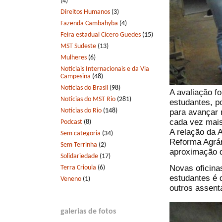
(4)
Direitos Humanos
(3)
Fazenda Cambahyba
(4)
Feira estadual Cícero Guedes
(15)
MST Sudeste
(13)
Mulheres
(6)
Notíciais Internacionais e da Via
Campesina
(48)
Notícias do Brasil
(98)
A avaliação fo
Notícias do MST Rio
(281)
estudantes, po
Notícias do Rio
(148)
para avançar 
cada vez mais
Podcast
(8)
A relação da 
Sem categoria
(34)
Reforma Agrár
Sem Terrinha
(2)
aproximação d
Solidariedade
(17)
Novas oficina
Terra Crioula
(6)
estudantes é 
Veneno
(1)
outros asse
galerias de fotos