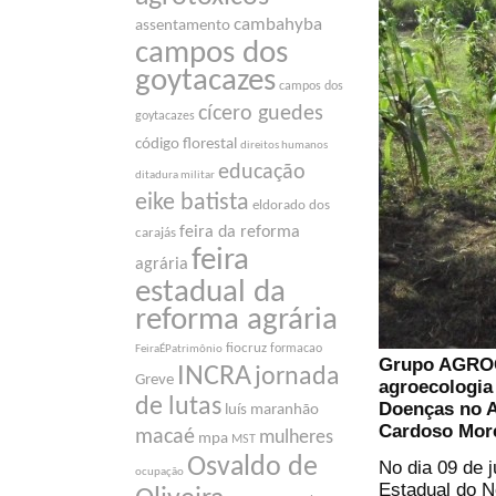
cambahyba
assentamento
campos dos
goytacazes
campos dos
cícero guedes
goytacazes
código florestal
direitos humanos
educação
ditadura militar
eike batista
eldorado dos
feira da reforma
carajás
feira
agrária
estadual da
reforma agrária
fiocruz
formacao
FeiraÉPatrimônio
Grupo AGROC
INCRA
jornada
Greve
agroecologia
de lutas
Doenças no A
luís maranhão
Cardoso More
macaé
mulheres
mpa
MST
Osvaldo de
No dia 09 de
ocupação
Estadual do 