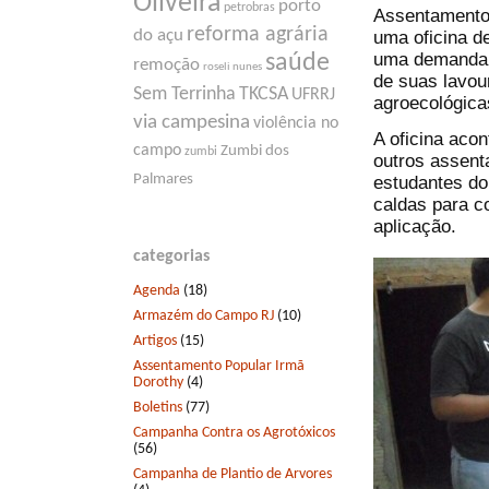
Oliveira
porto
petrobras
Assentamento 
reforma agrária
do açu
uma oficina de
uma demanda 
saúde
remoção
roseli nunes
de suas lavou
Sem Terrinha
TKCSA
UFRRJ
agroecológica
via campesina
violência no
A oficina aco
campo
Zumbi dos
zumbi
outros assent
Palmares
estudantes d
caldas para co
aplicação.
categorias
Agenda
(18)
Armazém do Campo RJ
(10)
Artigos
(15)
Assentamento Popular Irmã
Dorothy
(4)
Boletins
(77)
Campanha Contra os Agrotóxicos
(56)
Campanha de Plantio de Arvores