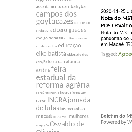
cambahyba
assentamento
2020-11-25 :: 
campos dos
Nota do MST
goytacazes
campos dos
PDS Osvaldo 
cícero guedes
goytacazes
Nota do MST d
pandemia de C
código florestal
direitos humanos
em Macaé (R
educação
ditadura militar
eike batista
Tagged:
Agroe
eldorado dos
feira da reforma
carajás
feira
agrária
estadual da
reforma agrária
fiocruz
formacao
FeiraÉPatrimônio
INCRA
jornada
Greve
de lutas
luís maranhão
macaé
Boletim do M
mulheres
mpa
MST
Powered by
W
Osvaldo de
ocupação