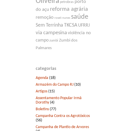
Oliveira
porto
petrobras
reforma agrária
do açu
saúde
remoção
roseli nunes
Sem Terrinha
TKCSA
UFRRJ
via campesina
violência no
campo
Zumbi dos
zumbi
Palmares
categorias
Agenda
(18)
Armazém do Campo RJ
(10)
Artigos
(15)
Assentamento Popular Irmã
Dorothy
(4)
Boletins
(77)
Campanha Contra os Agrotóxicos
(56)
Campanha de Plantio de Arvores