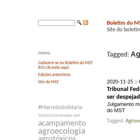
Boletim do M
Site do boleti
Ag
menu
Tagged:
Cadastre-se no Boletim do MST
RIO clicando aqui.
Edições anteriores
2020-11-25 :: 
Site do MST
Tribunal Fed
ser despejad
Julgamento mob
#MarmitaSolidaria
do MST
12aFeiraCíceroGuedes
abril
Tagged:
Agroe
acampamento
agroecologia
agrotóxicos