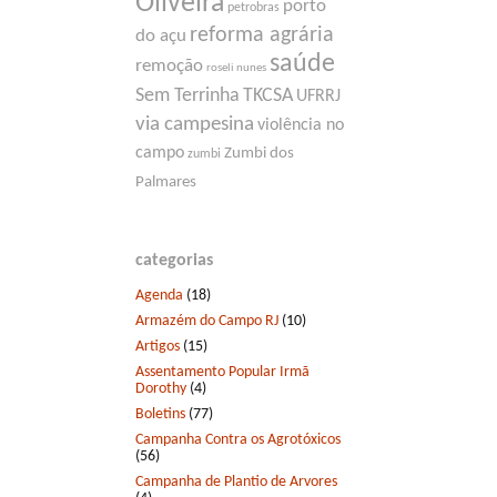
Oliveira
porto
petrobras
reforma agrária
do açu
saúde
remoção
roseli nunes
Sem Terrinha
TKCSA
UFRRJ
via campesina
violência no
campo
Zumbi dos
zumbi
Palmares
categorias
Agenda
(18)
Armazém do Campo RJ
(10)
Artigos
(15)
Assentamento Popular Irmã
Dorothy
(4)
Boletins
(77)
Campanha Contra os Agrotóxicos
(56)
Campanha de Plantio de Arvores