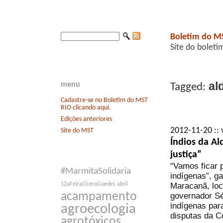
Boletim do M
Site do boleti
al
menu
Tagged:
Cadastre-se no Boletim do MST
RIO clicando aqui.
Edições anteriores
2012-11-20 :: 
Site do MST
Índios da Al
justiça”
“Vamos ficar 
#MarmitaSolidaria
indígenas”, ga
Maracanã, loc
12aFeiraCíceroGuedes
abril
acampamento
governador Sé
indígenas para
agroecologia
disputas da C
agrotóxicos