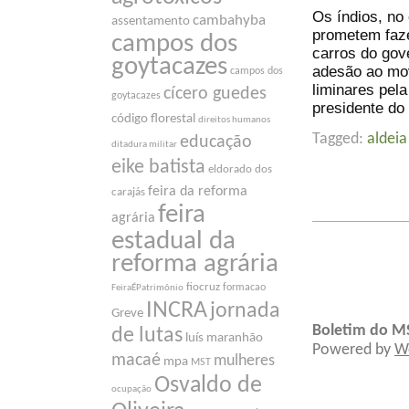
Os índios, no 
cambahyba
assentamento
prometem faz
campos dos
carros do gov
goytacazes
adesão ao mo
campos dos
liminares pel
cícero guedes
goytacazes
presidente do
código florestal
direitos humanos
Tagged:
aldei
educação
ditadura militar
eike batista
eldorado dos
feira da reforma
carajás
feira
agrária
estadual da
reforma agrária
fiocruz
formacao
FeiraÉPatrimônio
INCRA
jornada
Greve
Boletim do M
de lutas
luís maranhão
Powered by
W
macaé
mulheres
mpa
MST
Osvaldo de
ocupação