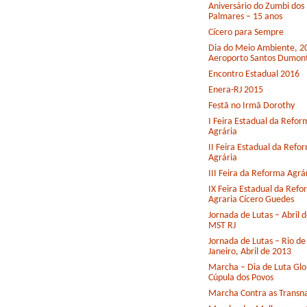
Aniversário do Zumbi dos
Palmares – 15 anos
Cícero para Sempre
Dia do Meio Ambiente, 2
Aeroporto Santos Dumon
Encontro Estadual 2016
Enera-RJ 2015
Festã no Irmã Dorothy
I Feira Estadual da Refor
Agrária
II Feira Estadual da Refo
Agrária
III Feira da Reforma Agrá
IX Feira Estadual da Ref
Agraria Cícero Guedes
Jornada de Lutas – Abril 
MST RJ
Jornada de Lutas – Rio de
Janeiro, Abril de 2013
Marcha – Dia de Luta Glo
Cúpula dos Povos
Marcha Contra as Transna