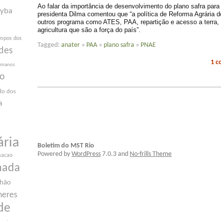
Ao falar da importância de desenvolvimento do plano safra para a
yba
presidenta Dilma comentou que “a política de Reforma Agrária d
outros programa como ATES, PAA, repartição e acesso a terra, r
agricultura que são a força do país”.
mpos dos
Tagged:
anater
»
PAA
»
plano safra
»
PNAE
des
1 
humanos
ão
do dos
a
ária
Boletim do MST Rio
Powered by
WordPress
7.0.3 and
No-frills Theme
macao
nada
nhão
heres
de