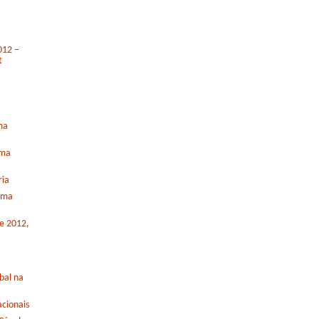
012 –
t
ma
rma
ria
orma
de 2012,
bal na
cionais