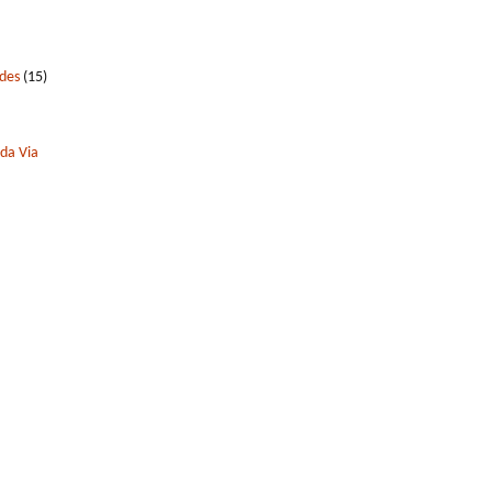
edes
(15)
 da Via