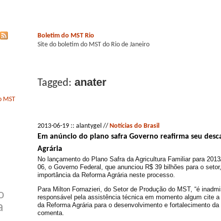
Boletim do MST Rio
Site do boletim do MST do Rio de Janeiro
anater
Tagged:
do MST
2013-06-19 :: alantygel //
Notícias do Brasil
Em anúncio do plano safra Governo reafirma seu des
Agrária
No lançamento do Plano Safra da Agricultura Familiar para 2013/
06, o Governo Federal, que anunciou R$ 39 bilhões para o seto
importância da Reforma Agrária neste processo.
Para Milton Fornazieri, do Setor de Produção do MST, “é inadmi
o
responsável pela assistência técnica em momento algum cite a 
a
da Reforma Agrária para o desenvolvimento e fortalecimento da ag
comenta.