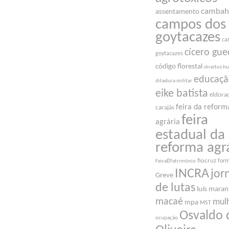
cambah
assentamento
campos dos
goytacazes
ca
cícero gue
goytacazes
código florestal
direitos 
educaç
ditadura militar
eike batista
eldora
feira da reform
carajás
feira
agrária
estadual da
reforma agr
fiocruz
for
FeiraÉPatrimônio
INCRA
jor
Greve
de lutas
luís mara
macaé
mul
mpa
MST
Osvaldo 
ocupação