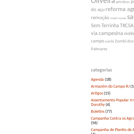
Oliveira
p
petrobras
reforma ag
do açu
s
remoção
roseli nunes
Sem Terrinha
TKCSA
via campesina
violê
campo
Zumbi dos
zumbi
Palmares
categorias
Agenda
(18)
Armazém do Campo RJ
(1
Artigos
(15)
Assentamento Popular I
Dorothy
(4)
Boletins
(77)
Campanha Contra os Agro
(56)
Campanha de Plantio de 