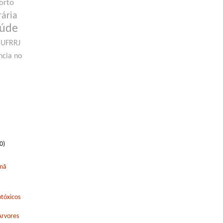
orto
rária
aúde
UFRRJ
ncia no
0)
rmã
tóxicos
Arvores