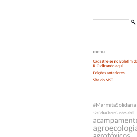
menu
Cadastre-se no Boletim 
RIO clicando aqui.
Edições anteriores
Site do MST
#MarmitaSolidaria
12aFeiraCíceroGuedes
abril
acampament
agroecologi
agrotóxicos