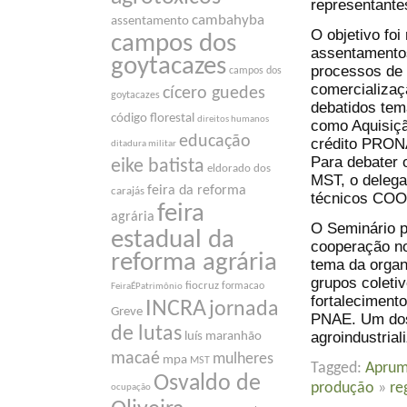
representante
cambahyba
assentamento
O objetivo foi
campos dos
assentamentos
goytacazes
processos de 
campos dos
comercializaç
cícero guedes
goytacazes
debatidos tem
código florestal
direitos humanos
como Aquisiçã
educação
crédito PRONA
ditadura militar
Para debater 
eike batista
eldorado dos
MST, o delega
feira da reforma
carajás
técnicos CO
feira
agrária
O Seminário p
estadual da
cooperação no
reforma agrária
tema da organ
grupos coletiv
fiocruz
formacao
FeiraÉPatrimônio
fortaleciment
INCRA
jornada
Greve
PNAE. Um dos 
de lutas
agroindustria
luís maranhão
macaé
mulheres
mpa
MST
Tagged:
Apru
Osvaldo de
produção
»
re
ocupação