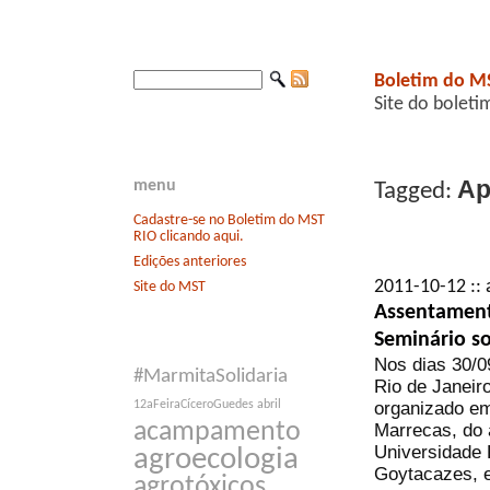
Boletim do M
Site do boleti
Ap
menu
Tagged:
Cadastre-se no Boletim do MST
RIO clicando aqui.
Edições anteriores
2011-10-12 :: 
Site do MST
Assentament
Seminário s
Nos dias 30/0
#MarmitaSolidaria
Rio de Janeir
organizado em
12aFeiraCíceroGuedes
abril
acampamento
Marrecas, do
Universidade 
agroecologia
Goytacazes, 
agrotóxicos