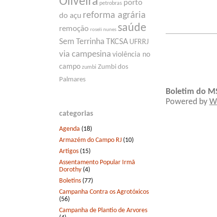
Oliveira
porto
petrobras
reforma agrária
do açu
saúde
remoção
roseli nunes
Sem Terrinha
TKCSA
UFRRJ
via campesina
violência no
campo
Zumbi dos
zumbi
Palmares
Boletim do M
Powered by
W
categorias
Agenda
(18)
Armazém do Campo RJ
(10)
Artigos
(15)
Assentamento Popular Irmã
Dorothy
(4)
Boletins
(77)
Campanha Contra os Agrotóxicos
(56)
Campanha de Plantio de Arvores