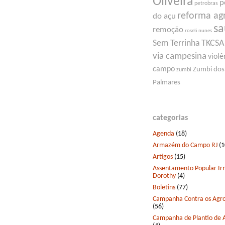
Oliveira
p
petrobras
reforma ag
do açu
s
remoção
roseli nunes
Sem Terrinha
TKCSA
via campesina
violê
campo
Zumbi dos
zumbi
Palmares
categorias
Agenda
(18)
Armazém do Campo RJ
(1
Artigos
(15)
Assentamento Popular I
Dorothy
(4)
Boletins
(77)
Campanha Contra os Agro
(56)
Campanha de Plantio de 