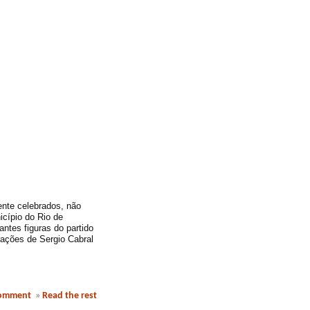
ente celebrados, não
icípio do Rio de
antes figuras do partido
rações de Sergio Cabral
comment
»
Read the rest