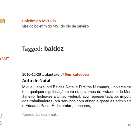
Boletim do MST Rio
Site do boletim do MST do Rio de Janeiro
baldez
Tagged:
do MST
2010-12-28 :: alantygel //
Sem categoria
Auto de Natal
Miguel Lanzellotti Baldez Natal e Direitos Humanos, universalm
tem qualquer significação para os governos do Estado e do Mun
Janeiro. Inclua-se a União Federal, aqui representada por import
dos trabalhadores, ora servindo com afinco e gosto às administ
e Eduardo Paes. É dezembro, senhores, […]
o
Tagged:
baldez
»
natal
a
1 