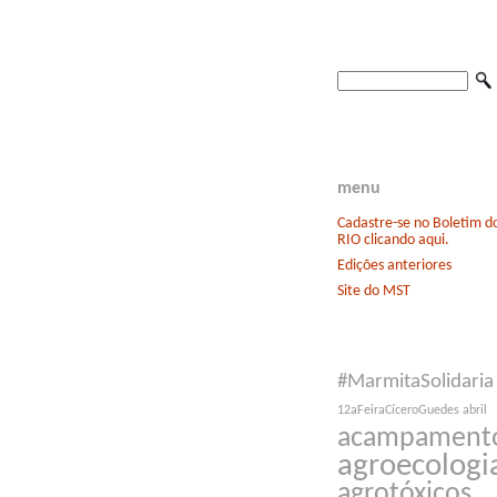
menu
Cadastre-se no Boletim 
RIO clicando aqui.
Edições anteriores
Site do MST
#MarmitaSolidaria
12aFeiraCíceroGuedes
abril
acampament
agroecologi
agrotóxicos