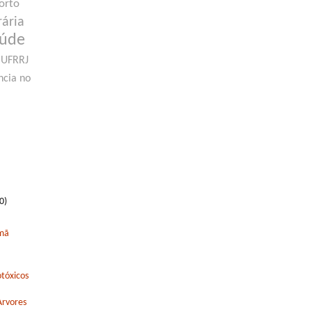
orto
rária
aúde
UFRRJ
ncia no
0)
rmã
tóxicos
Arvores