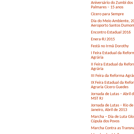
Aniversário do Zumbi dos
Palmares – 15 anos
Cícero para Sempre
Dia do Meio Ambiente, 2
Aeroporto Santos Dumon
Encontro Estadual 2016
Enera-RJ 2015
Festã no Irmã Dorothy
I Feira Estadual da Refor
Agrária
II Feira Estadual da Refo
Agrária
III Feira da Reforma Agrá
IX Feira Estadual da Ref
Agraria Cícero Guedes
Jornada de Lutas – Abril 
MST RJ
Jornada de Lutas – Rio de
Janeiro, Abril de 2013
Marcha – Dia de Luta Glo
Cúpula dos Povos
Marcha Contra as Transna