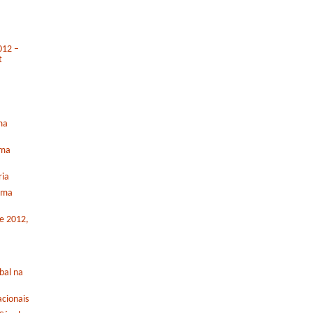
012 –
t
ma
rma
ria
orma
de 2012,
bal na
cionais