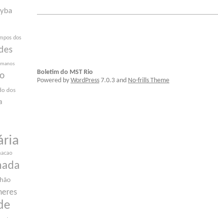
yba
mpos dos
des
humanos
Boletim do MST Rio
ão
Powered by
WordPress
7.0.3 and
No-frills Theme
do dos
a
ária
macao
nada
nhão
heres
de