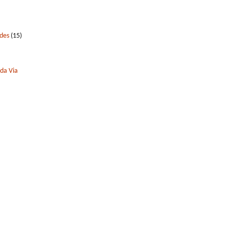
edes
(15)
 da Via