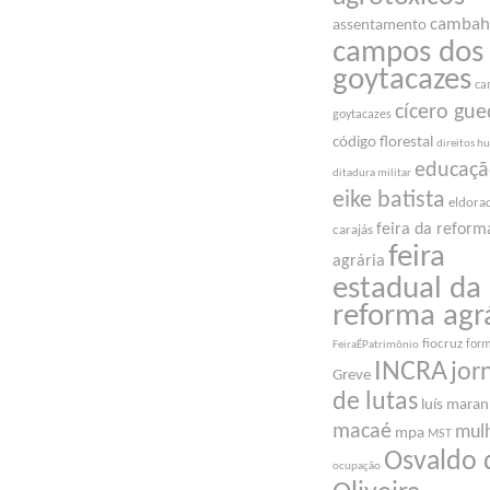
cambah
assentamento
campos dos
goytacazes
ca
cícero gue
goytacazes
código florestal
direitos 
educaç
ditadura militar
eike batista
eldora
feira da reform
carajás
feira
agrária
estadual da
reforma agr
fiocruz
for
FeiraÉPatrimônio
INCRA
jor
Greve
de lutas
luís mara
macaé
mul
mpa
MST
Osvaldo 
ocupação