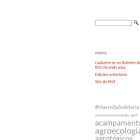
menu
Cadastre-se no Boletim 
RIO clicando aqui.
Edições anteriores
Site do MST
#MarmitaSolidaria
12aFeiraCíceroGuedes
abril
acampament
agroecologi
agrotóxicos