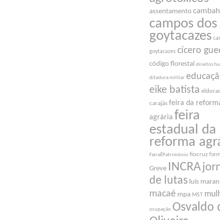
cambah
assentamento
campos dos
goytacazes
ca
cícero gue
goytacazes
código florestal
direitos 
educaç
ditadura militar
eike batista
eldora
feira da reform
carajás
feira
agrária
estadual da
reforma agr
fiocruz
for
FeiraÉPatrimônio
INCRA
jor
Greve
de lutas
luís mara
macaé
mul
mpa
MST
Osvaldo 
ocupação