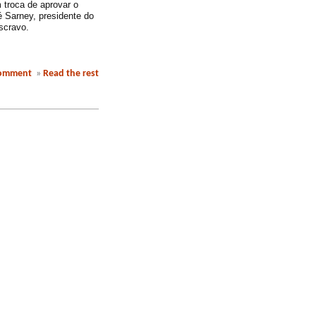
 troca de aprovar o
é Sarney, presidente do
scravo.
comment
»
Read the rest