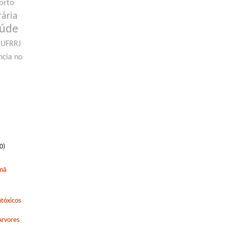
orto
rária
aúde
UFRRJ
ncia no
0)
rmã
tóxicos
Arvores