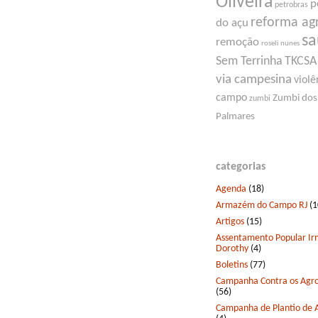
Oliveira
p
petrobras
reforma ag
do açu
s
remoção
roseli nunes
Sem Terrinha
TKCSA
via campesina
violê
campo
Zumbi dos
zumbi
Palmares
categorias
Agenda
(18)
Armazém do Campo RJ
(1
Artigos
(15)
Assentamento Popular I
Dorothy
(4)
Boletins
(77)
Campanha Contra os Agro
(56)
Campanha de Plantio de 