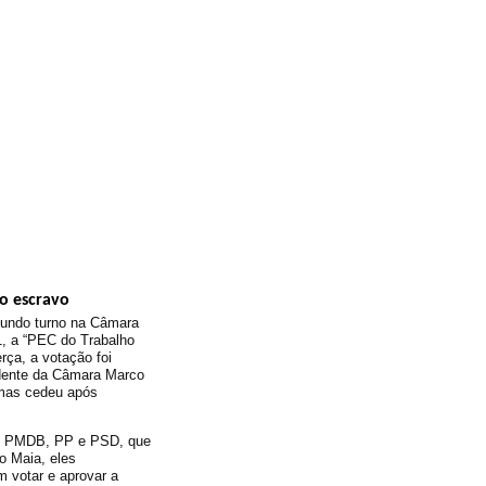
o escravo
egundo turno na Câmara
, a “PEC do Trabalho
erça, a votação foi
idente da Câmara Marco
 mas cedeu após
EM, PMDB, PP e PSD, que
o Maia, eles
 votar e aprovar a