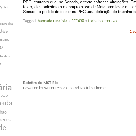
PEC, contanto que, no Senado, o texto sofresse alterações. Em
yba
texto, eles solicitaram o compromisso de Maia para levar a Jos
Senado, o pedido de incluir na PEC uma definição de trabalho e
Tagged:
bancada ruralista
»
PEC438
»
trabalho escravo
mpos dos
des
1 
humanos
ão
do dos
a
Boletim do MST Rio
ária
Powered by
WordPress
7.0.3 and
No-frills Theme
macao
nada
nhão
heres
de