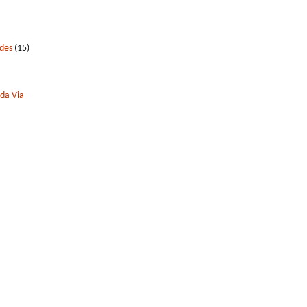
edes
(15)
 da Via