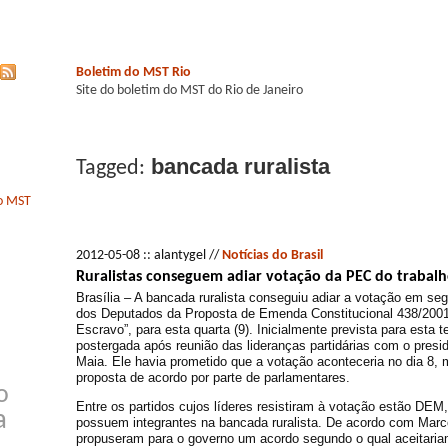
Boletim do MST Rio
Site do boletim do MST do Rio de Janeiro
bancada ruralista
Tagged:
do MST
2012-05-08 :: alantygel //
Notícias do Brasil
Ruralistas conseguem adiar votação da PEC do trabalh
Brasília – A bancada ruralista conseguiu adiar a votação em s
dos Deputados da Proposta de Emenda Constitucional 438/2001
Escravo”, para esta quarta (9). Inicialmente prevista para esta t
postergada após reunião das lideranças partidárias com o pres
Maia. Ele havia prometido que a votação aconteceria no dia 8,
proposta de acordo por parte de parlamentares.
o
Entre os partidos cujos líderes resistiram à votação estão D
a
possuem integrantes na bancada ruralista. De acordo com Marc
propuseram para o governo um acordo segundo o qual aceitariam