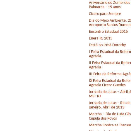
Aniversário do Zumbi dos
Palmares – 15 anos
Cícero para Sempre
Dia do Meio Ambiente, 2
Aeroporto Santos Dumon
Encontro Estadual 2016
Enera-RJ 2015
Festã no Irmã Dorothy
I Feira Estadual da Refor
Agrária
II Feira Estadual da Refo
Agrária
III Feira da Reforma Agrá
IX Feira Estadual da Ref
Agraria Cícero Guedes
Jornada de Lutas – Abril 
MST RJ
Jornada de Lutas – Rio de
Janeiro, Abril de 2013
Marcha – Dia de Luta Glo
Cúpula dos Povos
Marcha Contra as Transna