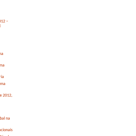
012 –
t
ma
rma
ria
orma
de 2012,
bal na
cionais