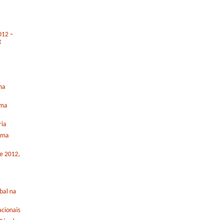
012 –
t
ma
rma
ria
orma
de 2012,
bal na
cionais