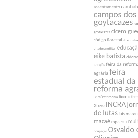
cambah
assentamento
campos dos
goytacazes
ca
cícero gue
goytacazes
código florestal
direitos 
educaç
ditadura militar
eike batista
eldora
feira da reform
carajás
feira
agrária
estadual da
reforma agr
fiocruz
for
FeiraÉPatrimônio
INCRA
jor
Greve
de lutas
luís mara
macaé
mul
mpa
MST
Osvaldo 
ocupação