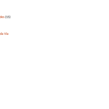
edes
(15)
 da Via