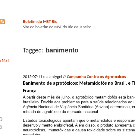
Boletim do MST Rio
Site do boletim do MST do Rio de Janeiro
banimento
Tagged:
do MST
2012-07-11 :: alantygel //
Campanha Contra os Agrotóxicos
Banimento de agrotóxicos: Metamidofós no Brasil, e 
França
A partir deste mês de julho, o agrotóxico metamidofós está ban
brasileiro. Devido aos problemas para a saúde relacionados ao 
Agência Nacional de Vigilância Sanitária (Anvisa) determinou, e
retirada do agrotóxico do mercado nacional.
o
Estudos toxicológicos apontam que o metamidofós é responsáve
a
desenvolvimento embriofetal. Além disso, o produto apresenta c
neurotóxicas, imunotóxicas e causa toxicidade sobre os sistem
reprodutor.