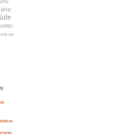
orto
rária
aúde
UFRRJ
ncia no
0)
rmã
tóxicos
Arvores