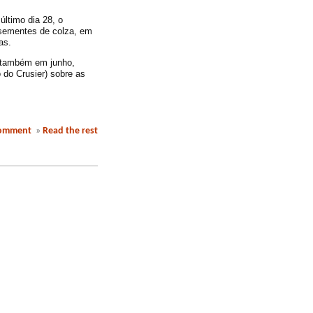
último dia 28, o
 sementes de colza, em
as.
, também em junho,
 do Crusier) sobre as
comment
»
Read the rest