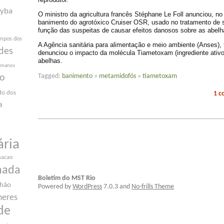
yba
O ministro da agricultura francês Stéphane Le Foll anunciou, no 
banimento do agrotóxico Cruiser OSR, usado no tratamento de
função das suspeitas de causar efeitos danosos sobre as abelh
mpos dos
A Agência sanitária para alimentação e meio ambiente (Anses)
des
denunciou o impacto da molécula Tiametoxam (ingrediente ativo
abelhas.
humanos
Tagged:
banimento
»
metamidofós
»
tiametoxam
ão
do dos
1 
a
ária
macao
nada
Boletim do MST Rio
nhão
Powered by
WordPress
7.0.3 and
No-frills Theme
heres
de