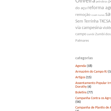
Oliveira
p
petrobras
reforma ag
do açu
s
remoção
roseli nunes
Sem Terrinha
TKCSA
via campesina
violê
campo
Zumbi dos
zumbi
Palmares
categorias
Agenda
(18)
Armazém do Campo RJ
(1
Artigos
(15)
Assentamento Popular I
Dorothy
(4)
Boletins
(77)
Campanha Contra os Agro
(56)
Campanha de Plantio de 