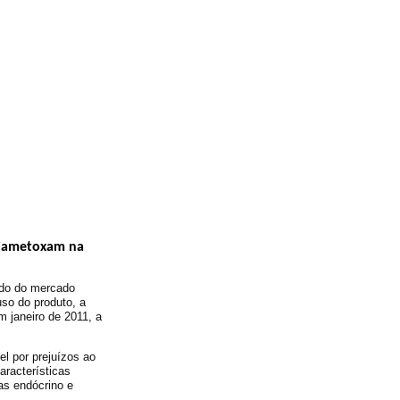
Tiametoxam na
ido do mercado
uso do produto, a
m janeiro de 2011, a
l por prejuízos ao
aracterísticas
as endócrino e