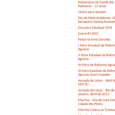
Aniversário do Zumbi dos
Palmares – 15 anos
Cícero para Sempre
Dia do Meio Ambiente, 2
Aeroporto Santos Dumon
Encontro Estadual 2016
Enera-RJ 2015
Festã no Irmã Dorothy
I Feira Estadual da Refor
Agrária
II Feira Estadual da Refo
Agrária
III Feira da Reforma Agrá
IX Feira Estadual da Ref
Agraria Cícero Guedes
Jornada de Lutas – Abril 
MST RJ
Jornada de Lutas – Rio de
Janeiro, Abril de 2013
Marcha – Dia de Luta Glo
Cúpula dos Povos
Marcha Contra as Transna