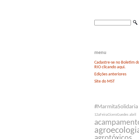
menu
Cadastre-se no Boletim 
RIO clicando aqui.
Edições anteriores
Site do MST
#MarmitaSolidaria
12aFeiraCíceroGuedes
abril
acampament
agroecologi
agrotóxicos