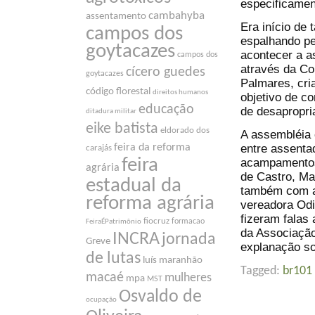
especificamen
cambahyba
assentamento
Era início de
campos dos
espalhando pe
goytacazes
acontecer a a
campos dos
através da C
cícero guedes
goytacazes
Palmares, cr
código florestal
direitos humanos
objetivo de co
educação
de desapropri
ditadura militar
eike batista
eldorado dos
A assembléia 
entre assenta
feira da reforma
carajás
feira
acampamentos
agrária
de Castro, Mad
estadual da
também com a
reforma agrária
vereadora Odi
fizeram falas
fiocruz
formacao
FeiraÉPatrimônio
da Associação
INCRA
jornada
Greve
explanação so
de lutas
luís maranhão
Tagged:
br101
macaé
mulheres
mpa
MST
Osvaldo de
ocupação