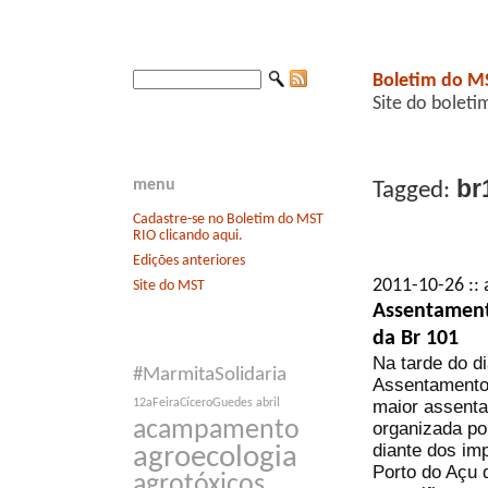
Boletim do M
Site do boleti
br
menu
Tagged:
Cadastre-se no Boletim do MST
RIO clicando aqui.
Edições anteriores
2011-10-26 :: 
Site do MST
Assentament
da Br 101
Na tarde do d
#MarmitaSolidaria
Assentamento 
maior assenta
12aFeiraCíceroGuedes
abril
acampamento
organizada po
diante dos im
agroecologia
Porto do Açu 
agrotóxicos