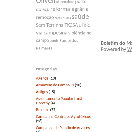
Oliveira
porto
petrobras
reforma agrária
do açu
saúde
remoção
roseli nunes
Sem Terrinha
TKCSA
UFRRJ
via campesina
violência no
campo
Zumbi dos
zumbi
Boletim do M
Palmares
Powered by
W
categorias
Agenda
(18)
Armazém do Campo RJ
(10)
Artigos
(15)
Assentamento Popular Irmã
Dorothy
(4)
Boletins
(77)
Campanha Contra os Agrotóxicos
(56)
Campanha de Plantio de Arvores