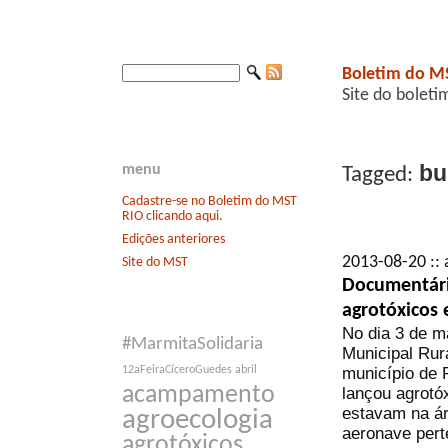
Boletim do M
Site do boleti
bur
menu
Tagged:
Cadastre-se no Boletim do MST
RIO clicando aqui.
Edições anteriores
2013-08-20 :: 
Site do MST
Documentári
agrotóxicos
No dia 3 de m
#MarmitaSolidaria
Municipal Rura
município de 
12aFeiraCíceroGuedes
abril
acampamento
lançou agrotó
estavam na ár
agroecologia
aeronave pert
agrotóxicos