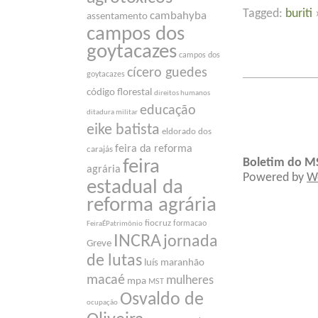
Tagged:
buriti
cambahyba
assentamento
campos dos
goytacazes
campos dos
cícero guedes
goytacazes
código florestal
direitos humanos
educação
ditadura militar
eike batista
eldorado dos
feira da reforma
carajás
Boletim do M
feira
agrária
Powered by
W
estadual da
reforma agrária
fiocruz
formacao
FeiraÉPatrimônio
INCRA
jornada
Greve
de lutas
luís maranhão
macaé
mulheres
mpa
MST
Osvaldo de
ocupação