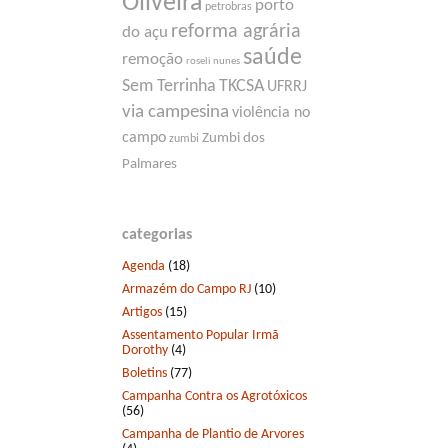
Oliveira
porto
petrobras
reforma agrária
do açu
saúde
remoção
roseli nunes
Sem Terrinha
TKCSA
UFRRJ
via campesina
violência no
campo
Zumbi dos
zumbi
Palmares
categorias
Agenda
(18)
Armazém do Campo RJ
(10)
Artigos
(15)
Assentamento Popular Irmã
Dorothy
(4)
Boletins
(77)
Campanha Contra os Agrotóxicos
(56)
Campanha de Plantio de Arvores