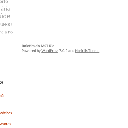
orto
rária
aúde
UFRRJ
ncia no
Boletim do MST Rio
Powered by
WordPress
7.0.2 and
No-frills Theme
0)
rmã
tóxicos
Arvores