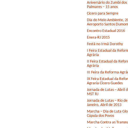
Aniversário do Zumbi dos
Palmares – 15 anos
Cícero para Sempre
Dia do Meio Ambiente, 2
Aeroporto Santos Dumon
Encontro Estadual 2016
Enera-RJ 2015
Festã no Irmã Dorothy
I Feira Estadual da Refor
Agrária
II Feira Estadual da Refo
Agrária
III Feira da Reforma Agrá
IX Feira Estadual da Ref
Agraria Cícero Guedes
Jornada de Lutas – Abril 
MST RJ
Jornada de Lutas – Rio de
Janeiro, Abril de 2013
Marcha – Dia de Luta Glo
Cúpula dos Povos
Marcha Contra as Transna