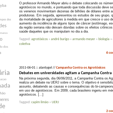
O professor Armando Meyer abriu o debate colocando os núme
yba
agrotóxicos no mundo, e pontuando que toda discussão deve se
os venenos movimentam dezenas de bilhões de dólares entre as
produtoras. Em seguida, apresentou os estudos de seu grupo,
da mortalidade de agricultores à medida em que cresce o uso d
mpos dos
aumento da incidência de alguns tipos de câncer (estômago, es
des
da região serrana não deixam dúvidas sobre os efeitos crônicos
saúde daqueles que os manipulam no dia a dia.
humanos
ão
Tagged:
agrotóxicos
»
andré burigo
»
armando meyer
»
biologia
»
coletiva
do dos
6 c
a
2011-06-01 :: alantygel //
Campanha Contra os Agrotóxicos
ária
Debates em universidades agitam a Campanha Contra 
Na próxima segunda, dia 06/06/2011, a Campanha Contra os Agr
macao
realiza um debate na UERJ sobre o tema. O objetivo é sensibili
nada
assunto, debatendo as causas e consequências do bi-campeona
em uso de agrotóxicos. Em 2009, cada brasileiro ingeriu em médi
nhão
agrotóxicos. […]
heres
Tagged:
capim limão
»
UERJ
de
2 c