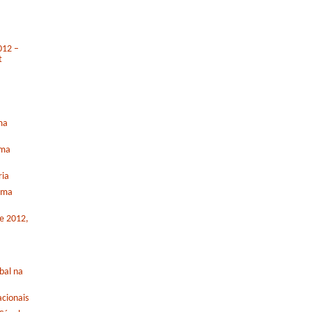
012 –
t
ma
rma
ria
orma
de 2012,
bal na
cionais