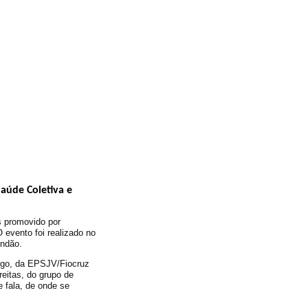
aúde Coletiva e
s promovido por
 evento foi realizado no
undão.
igo, da EPSJV/Fiocruz
eitas, do grupo de
 fala, de onde se