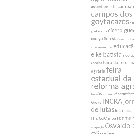
cambah
assentamento
campos dos
goytacazes
ca
cícero gue
goytacazes
código florestal
direitos 
educaç
ditadura militar
eike batista
eldora
feira da reform
carajás
feira
agrária
estadual da
reforma agr
fiocruz
for
FeiraÉPatrimônio
INCRA
jor
Greve
de lutas
luís mara
macaé
mul
mpa
MST
Osvaldo 
ocupação