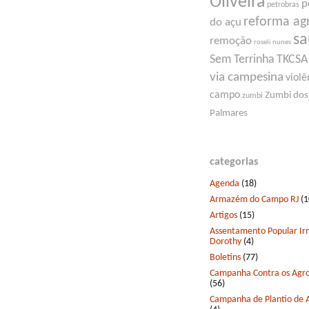
Oliveira
p
petrobras
reforma ag
do açu
s
remoção
roseli nunes
Sem Terrinha
TKCSA
via campesina
violê
campo
Zumbi dos
zumbi
Palmares
categorias
Agenda
(18)
Armazém do Campo RJ
(1
Artigos
(15)
Assentamento Popular I
Dorothy
(4)
Boletins
(77)
Campanha Contra os Agro
(56)
Campanha de Plantio de 