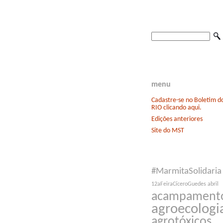
menu
Cadastre-se no Boletim 
RIO clicando aqui.
Edições anteriores
Site do MST
#MarmitaSolidaria
12aFeiraCíceroGuedes
abril
acampament
agroecologi
agrotóxicos