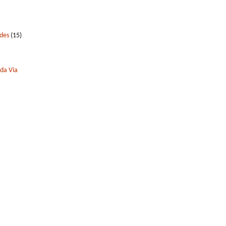
edes
(15)
 da Via