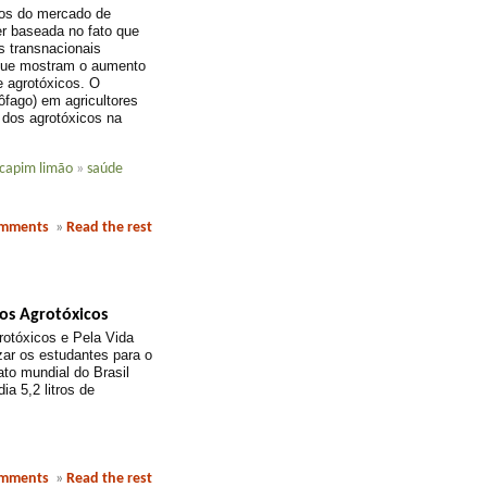
ros do mercado de
r baseada no fato que
 transnacionais
 que mostram o aumento
e agrotóxicos. O
ôfago) em agricultores
 dos agrotóxicos na
capim limão
»
saúde
omments
»
Read the rest
os Agrotóxicos
otóxicos e Pela Vida
zar os estudantes para o
to mundial do Brasil
a 5,2 litros de
omments
»
Read the rest