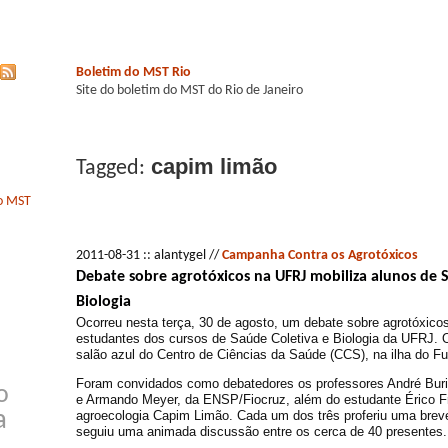
Boletim do MST Rio
Site do boletim do MST do Rio de Janeiro
capim limão
Tagged:
do MST
2011-08-31 :: alantygel //
Campanha Contra os Agrotóxicos
Debate sobre agrotóxicos na UFRJ mobiliza alunos de S
Biologia
Ocorreu nesta terça, 30 de agosto, um debate sobre agrotóxico
estudantes dos cursos de Saúde Coletiva e Biologia da UFRJ. O
salão azul do Centro de Ciências da Saúde (CCS), na ilha do F
Foram convidados como debatedores os professores André Bur
o
e Armando Meyer, da ENSP/Fiocruz, além do estudante Érico Fr
a
agroecologia Capim Limão. Cada um dos três proferiu uma breve
seguiu uma animada
discussão entre os cerca de 40 presentes.