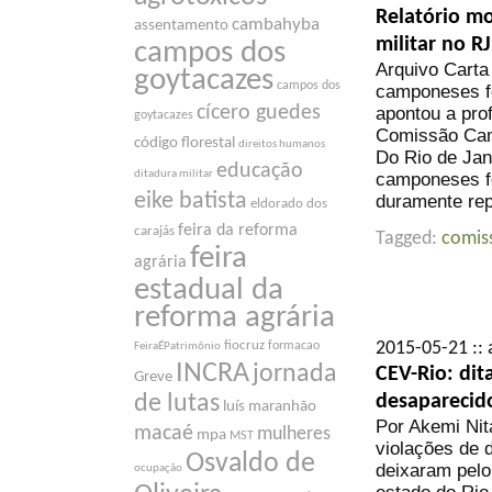
Relatório mo
cambahyba
assentamento
militar no RJ
campos dos
Arquivo Carta
goytacazes
campos dos
camponeses fo
cícero guedes
apontou a pro
goytacazes
Comissão Cam
código florestal
direitos humanos
Do Rio de Jane
educação
ditadura militar
camponeses fo
eike batista
duramente rep
eldorado dos
feira da reforma
carajás
Tagged:
comis
feira
agrária
estadual da
reforma agrária
fiocruz
2015-05-21 :: 
formacao
FeiraÉPatrimônio
INCRA
jornada
CEV-Rio: di
Greve
desaparecid
de lutas
luís maranhão
Por Akemi Nit
macaé
mulheres
mpa
MST
violações de d
Osvaldo de
deixaram pel
ocupação