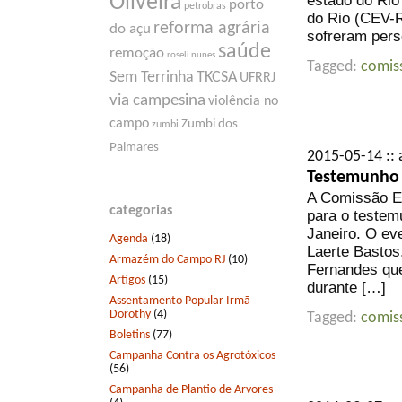
estado do Rio
Oliveira
porto
petrobras
do Rio (CEV-R
reforma agrária
do açu
sofreram pers
saúde
remoção
roseli nunes
Tagged:
comis
Sem Terrinha
TKCSA
UFRRJ
via campesina
violência no
campo
Zumbi dos
zumbi
Palmares
2015-05-14 :: 
Testemunho 
A Comissão E
categorias
para o testem
Janeiro. O ev
Agenda
(18)
Laerte Bastos
Armazém do Campo RJ
(10)
Fernandes que
Artigos
(15)
durante […]
Assentamento Popular Irmã
Dorothy
(4)
Tagged:
comis
Boletins
(77)
Campanha Contra os Agrotóxicos
(56)
Campanha de Plantio de Arvores