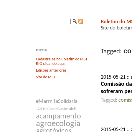
Boletim do M
Site do boleti
co
menu
Tagged:
Cadastre-se no Boletim do MST
RIO clicando aqui.
Edições anteriores
2015-05-21 :: 
Site do MST
Comissão da 
sofreram pe
Tagged:
comis
#MarmitaSolidaria
12aFeiraCíceroGuedes
abril
acampamento
agroecologia
2015-05-21 :: 
agrotóxicos