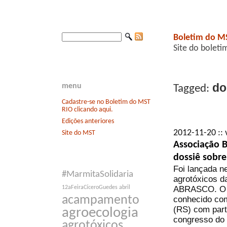
Boletim do M
Site do boleti
do
menu
Tagged:
Cadastre-se no Boletim do MST
RIO clicando aqui.
Edições anteriores
2012-11-20 :: 
Site do MST
Associação B
dossiê sobre
Foi lançada ne
#MarmitaSolidaria
agrotóxicos d
ABRASCO. O l
12aFeiraCíceroGuedes
abril
acampamento
conhecido com
(RS) com part
agroecologia
congresso do 
agrotóxicos