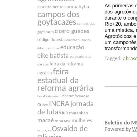
As primeiras 
cambahyba
assentamento
dos agrotóxic
campos dos
durante o con
goytacazes
Rio+20, ambos
campos dos
uma mística, 
cícero guedes
goytacazes
Agrotóxicos e 
código florestal
direitos humanos
um camponês q
educação
transformando
ditadura militar
eike batista
eldorado dos
Tagged:
abras
feira da reforma
carajás
feira
agrária
estadual da
reforma agrária
fiocruz
formacao
FeiraÉPatrimônio
INCRA
jornada
Greve
de lutas
luís maranhão
macaé
mulheres
mpa
MST
Boletim do M
Osvaldo de
Powered by
W
ocupação