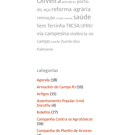
Oliveira
porto
petrobras
reforma agrária
do açu
saúde
remoção
roseli nunes
Sem Terrinha
TKCSA
UFRRJ
via campesina
violência no
campo
Zumbi dos
zumbi
Palmares
categorias
Agenda
(18)
Armazém do Campo RJ
(10)
Artigos
(15)
Assentamento Popular Irmã
Dorothy
(4)
Boletins
(77)
Campanha Contra os Agrotóxicos
(56)
Campanha de Plantio de Arvores