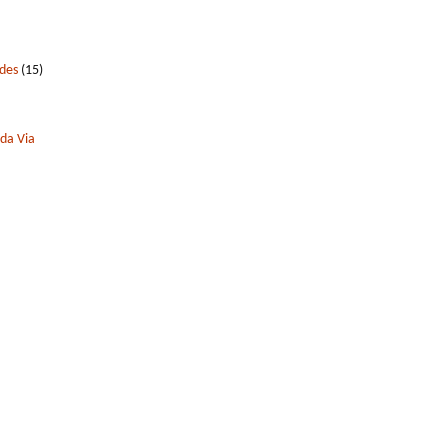
edes
(15)
 da Via