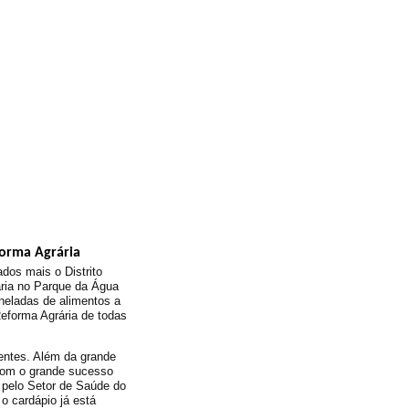
forma Agrária
ados mais o Distrito
ária no Parque da Água
neladas de alimentos a
eforma Agrária de todas
entes. Além da grande
 com o grande sucesso
s pelo Setor de Saúde do
o cardápio já está