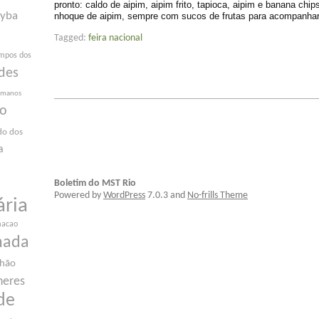
pronto: caldo de aipim, aipim frito, tapioca, aipim e banana chip
yba
nhoque de aipim, sempre com sucos de frutas para acompanhar
Tagged:
feira nacional
mpos dos
des
humanos
ão
do dos
a
Boletim do MST Rio
Powered by
WordPress
7.0.3 and
No-frills Theme
ária
macao
nada
nhão
heres
de