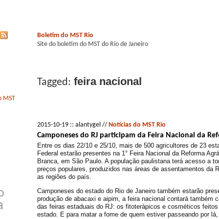
Boletim do MST Rio
Site do boletim do MST do Rio de Janeiro
feira nacional
Tagged:
do MST
2015-10-19 :: alantygel //
Notícias do MST Rio
Camponeses do RJ participam da Feira Nacional da Re
Entre os dias 22/10 e 25/10, mais de 500 agricultores de 23 est
Federal estarão presentes na 1° Feira Nacional da Reforma Agr
Branca, em São Paulo. A população paulistana terá acesso a to
preços populares, produzidos nas áreas de assentamentos da R
as regiões do país.
Camponeses do estado do Rio de Janeiro também estarão pres
o
produção de abacaxi e aipim, a feira nacional contará também
a
das feiras estaduais do RJ: os fitoterápicos e cosméticos feito
estado. E para matar a fome de quem estiver passeando por lá, 