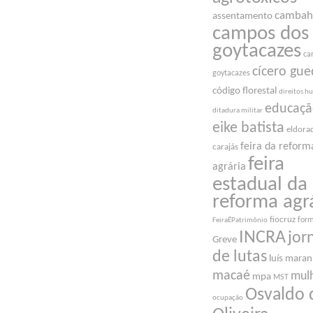
cambah
assentamento
campos dos
goytacazes
ca
cícero gue
goytacazes
código florestal
direitos 
educaç
ditadura militar
eike batista
eldora
feira da reform
carajás
feira
agrária
estadual da
reforma agr
fiocruz
for
FeiraÉPatrimônio
INCRA
jor
Greve
de lutas
luís mara
macaé
mul
mpa
MST
Osvaldo 
ocupação