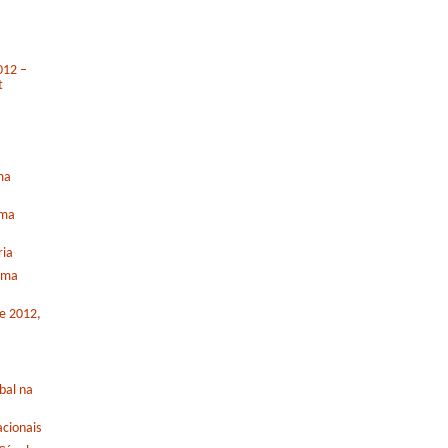
012 –
t
ma
rma
ria
orma
de 2012,
bal na
cionais