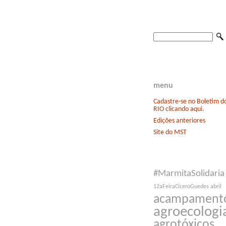
menu
Cadastre-se no Boletim 
RIO clicando aqui.
Edições anteriores
Site do MST
#MarmitaSolidaria
12aFeiraCíceroGuedes
abril
acampament
agroecologi
agrotóxicos