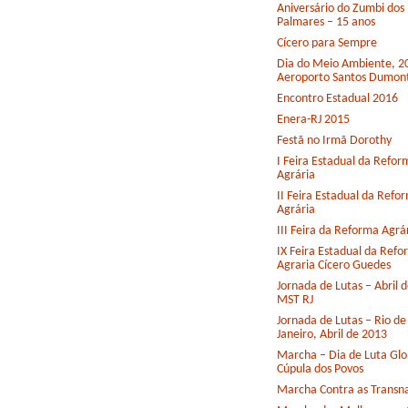
Aniversário do Zumbi dos
Palmares – 15 anos
Cícero para Sempre
Dia do Meio Ambiente, 2
Aeroporto Santos Dumon
Encontro Estadual 2016
Enera-RJ 2015
Festã no Irmã Dorothy
I Feira Estadual da Refor
Agrária
II Feira Estadual da Refo
Agrária
III Feira da Reforma Agrá
IX Feira Estadual da Ref
Agraria Cícero Guedes
Jornada de Lutas – Abril 
MST RJ
Jornada de Lutas – Rio de
Janeiro, Abril de 2013
Marcha – Dia de Luta Glo
Cúpula dos Povos
Marcha Contra as Transna