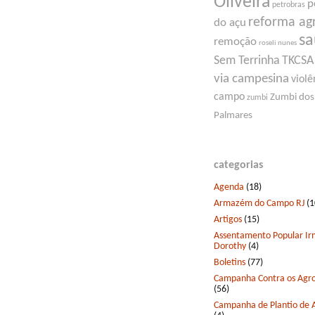
Oliveira
p
petrobras
reforma ag
do açu
s
remoção
roseli nunes
Sem Terrinha
TKCSA
via campesina
violê
campo
Zumbi dos
zumbi
Palmares
categorias
Agenda
(18)
Armazém do Campo RJ
(1
Artigos
(15)
Assentamento Popular I
Dorothy
(4)
Boletins
(77)
Campanha Contra os Agro
(56)
Campanha de Plantio de 