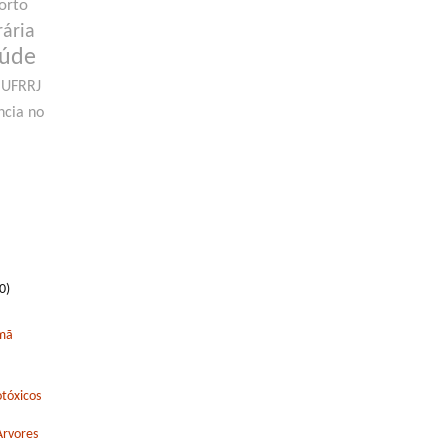
orto
rária
aúde
UFRRJ
ncia no
0)
rmã
tóxicos
Arvores