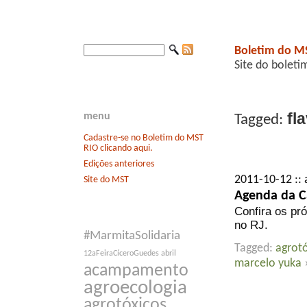
Boletim do M
Site do boleti
fla
menu
Tagged:
Cadastre-se no Boletim do MST
RIO clicando aqui.
Edições anteriores
2011-10-12 :: 
Site do MST
Agenda da C
Confira os pr
no RJ.
#MarmitaSolidaria
Tagged:
agrotó
12aFeiraCíceroGuedes
abril
marcelo yuka
acampamento
agroecologia
agrotóxicos