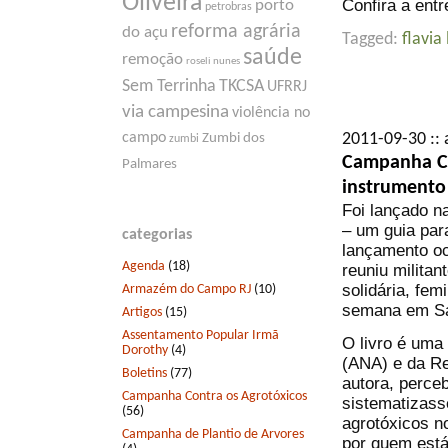
Oliveira
Confira a ent
porto
petrobras
reforma agrária
do açu
Tagged:
flavia
saúde
remoção
roseli nunes
Sem Terrinha
TKCSA
UFRRJ
via campesina
violência no
campo
2011-09-30 :: 
Zumbi dos
zumbi
Campanha Co
Palmares
instrumento 
Foi lançado na
– um guia par
categorias
lançamento oc
Agenda
(18)
reuniu milita
solidária, fem
Armazém do Campo RJ
(10)
semana em Sa
Artigos
(15)
Assentamento Popular Irmã
O livro é uma 
Dorothy
(4)
(ANA) e da Re
Boletins
(77)
autora, perce
Campanha Contra os Agrotóxicos
sistematizass
(56)
agrotóxicos no
Campanha de Plantio de Arvores
por quem está 