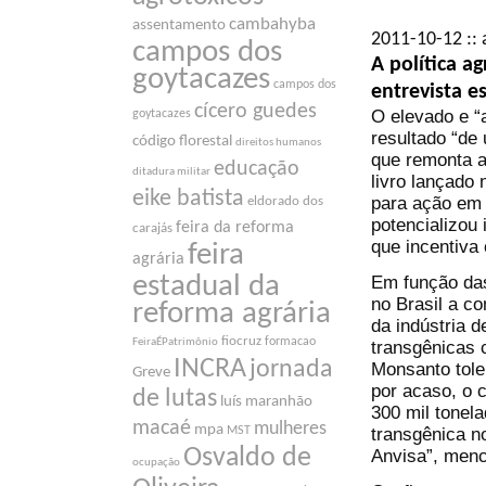
cambahyba
assentamento
2011-10-12 :: 
campos dos
A política ag
goytacazes
campos dos
entrevista e
cícero guedes
O elevado e “
goytacazes
resultado “de
código florestal
direitos humanos
que remonta a
educação
ditadura militar
livro lançado
eike batista
para ação em 
eldorado dos
potencializou
feira da reforma
carajás
que incentiva
feira
agrária
estadual da
Em função das
no Brasil a c
reforma agrária
da indústria 
fiocruz
formacao
FeiraÉPatrimônio
transgênicas c
INCRA
jornada
Monsanto tole
Greve
por acaso, o c
de lutas
luís maranhão
300 mil tonel
macaé
mulheres
mpa
transgênica n
MST
Osvaldo de
Anvisa”, menc
ocupação