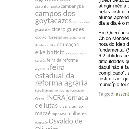
(Ideb) de 201
atingir média 
cambahyba
assentamento
pelas institui
campos dos
alunos aprend
goytacazes
dia a dia é o
campos dos
cícero guedes
goytacazes
Em Querência 
código florestal
Chico Mendes,
direitos humanos
nota do Ideb d
educação
ditadura militar
fundamental (
eike batista
eldorado dos
6,2 obtidos pe
feira da reforma
dificuldades q
carajás
feira
daqui não é f
agrária
complicado”, 
estadual da
instituição, 
reforma agrária
município foi 
fiocruz
formacao
FeiraÉPatrimônio
Tagged:
assen
INCRA
jornada
Greve
de lutas
luís maranhão
macaé
mulheres
mpa
MST
Osvaldo de
ocupação