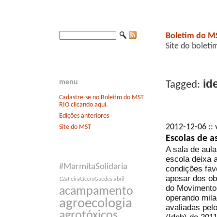
Boletim do M
Site do boleti
id
menu
Tagged:
Cadastre-se no Boletim do MST
RIO clicando aqui.
Edições anteriores
2012-12-06 :: 
Site do MST
Escolas de 
A sala de aula
escola deixa 
#MarmitaSolidaria
condições fav
apesar dos ob
12aFeiraCíceroGuedes
abril
do Movimento
acampamento
operando mila
agroecologia
avaliadas pel
agrotóxicos