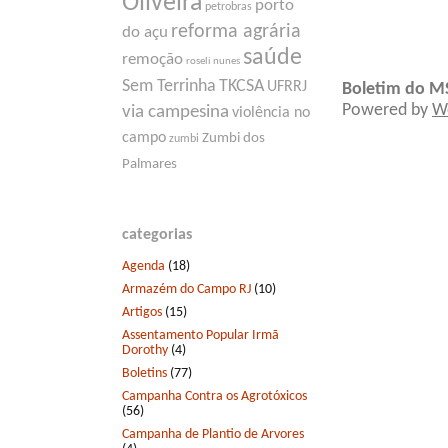
Oliveira
porto
petrobras
reforma agrária
do açu
saúde
remoção
roseli nunes
Sem Terrinha
TKCSA
UFRRJ
Boletim do M
Powered by
W
via campesina
violência no
campo
Zumbi dos
zumbi
Palmares
categorias
Agenda
(18)
Armazém do Campo RJ
(10)
Artigos
(15)
Assentamento Popular Irmã
Dorothy
(4)
Boletins
(77)
Campanha Contra os Agrotóxicos
(56)
Campanha de Plantio de Arvores