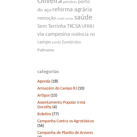
Oliveira
porto
petrobras
reforma agrária
do açu
saúde
remoção
roseli nunes
Sem Terrinha
TKCSA
UFRRJ
via campesina
violência no
campo
Zumbi dos
zumbi
Palmares
categorias
Agenda
(18)
Armazém do Campo RJ
(10)
Artigos
(15)
Assentamento Popular Irmã
Dorothy
(4)
Boletins
(77)
Campanha Contra os Agrotóxicos
(56)
Campanha de Plantio de Arvores