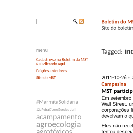
Boletim do M
Site do boleti
in
menu
Tagged:
Cadastre-se no Boletim do MST
RIO clicando aqui.
Edições anteriores
2011-10-26 :: 
Site do MST
Campesina
MST particip
Em setembro d
#MarmitaSolidaria
Wall Street, 
corporações f
12aFeiraCíceroGuedes
abril
devolvam o q
acampamento
agroecologia
Eles não rece
agrotóxicos
tentou despej