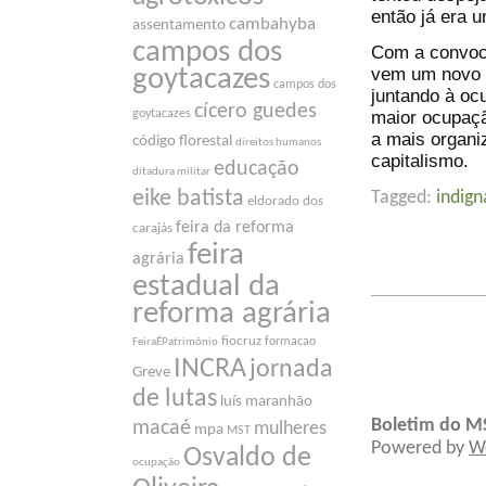
então já era 
cambahyba
assentamento
campos dos
Com a convoca
vem um novo f
goytacazes
campos dos
juntando à oc
cícero guedes
maior ocupaçã
goytacazes
a mais organi
código florestal
direitos humanos
capitalismo.
educação
ditadura militar
eike batista
Tagged:
indig
eldorado dos
feira da reforma
carajás
feira
agrária
estadual da
reforma agrária
fiocruz
formacao
FeiraÉPatrimônio
INCRA
jornada
Greve
de lutas
luís maranhão
Boletim do M
macaé
mulheres
mpa
MST
Powered by
W
Osvaldo de
ocupação