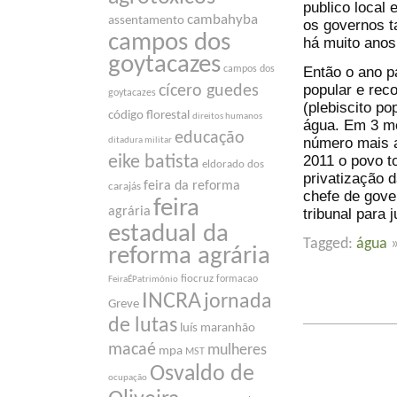
publico local 
cambahyba
assentamento
os governos t
campos dos
há muito anos,
goytacazes
Então o ano 
campos dos
popular e rec
cícero guedes
goytacazes
(plebiscito po
código florestal
direitos humanos
água. Em 3 me
educação
número mais al
ditadura militar
2011 o povo t
eike batista
eldorado dos
privatização d
feira da reforma
carajás
chefe de gove
feira
agrária
tribunal para 
estadual da
Tagged:
água
reforma agrária
fiocruz
formacao
FeiraÉPatrimônio
INCRA
jornada
Greve
de lutas
luís maranhão
macaé
mulheres
mpa
MST
Osvaldo de
ocupação