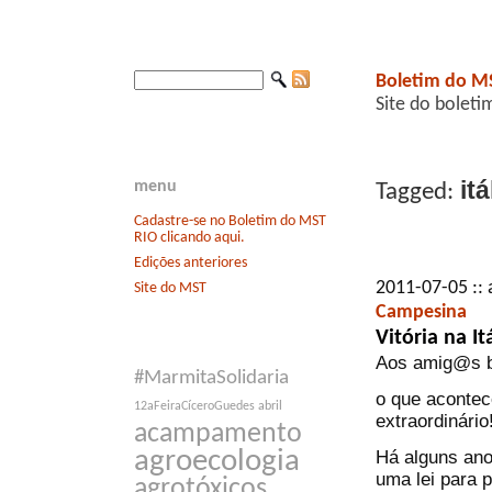
Boletim do M
Site do boleti
itá
menu
Tagged:
Cadastre-se no Boletim do MST
RIO clicando aqui.
Edições anteriores
2011-07-05 :: 
Site do MST
Campesina
Vitória na It
Aos amig@s b
#MarmitaSolidaria
o que acontec
12aFeiraCíceroGuedes
abril
extraordinário
acampamento
agroecologia
Há alguns ano
uma lei para p
agrotóxicos