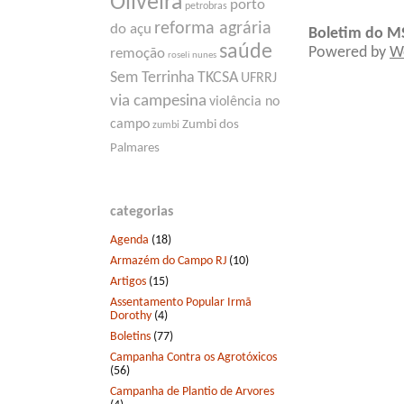
Oliveira
porto
petrobras
reforma agrária
do açu
Boletim do M
saúde
Powered by
W
remoção
roseli nunes
Sem Terrinha
TKCSA
UFRRJ
via campesina
violência no
campo
Zumbi dos
zumbi
Palmares
categorias
Agenda
(18)
Armazém do Campo RJ
(10)
Artigos
(15)
Assentamento Popular Irmã
Dorothy
(4)
Boletins
(77)
Campanha Contra os Agrotóxicos
(56)
Campanha de Plantio de Arvores