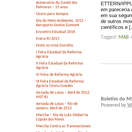
Aniversário do Zumbi dos
ETTERN/IPPUR
Palmares – 15 anos
em pareceria 
Cícero para Sempre
em sua segund
de outros mov
Dia do Meio Ambiente, 2012 –
Aeroporto Santos Dumont
científicos e 
Encontro Estadual 2016
Tagged:
MAB
Enera-RJ 2015
Festã no Irmã Dorothy
I Feira Estadual da Reforma
Agrária
II Feira Estadual da Reforma
Agrária
III Feira da Reforma Agrária
IX Feira Estadual da Reforma
Agraria Cícero Guedes
Jornada de Lutas – Abril de 2012,
MST RJ
Boletim do M
Jornada de Lutas – Rio de
Powered by
W
Janeiro, Abril de 2013
Marcha – Dia de Luta Global na
Cúpula dos Povos
Marcha Contra as Transnacionais