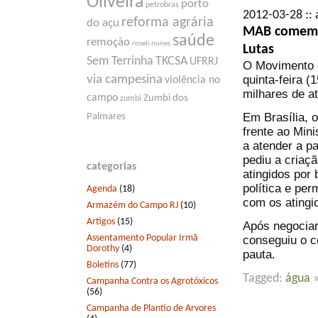
Oliveira
porto
petrobras
2012-03-28 :: 
reforma agrária
do açu
MAB comemor
saúde
remoção
roseli nunes
Lutas
Sem Terrinha
TKCSA
UFRRJ
O Movimento d
quinta-feira (
via campesina
violência no
milhares de at
campo
Zumbi dos
zumbi
Em Brasília, 
Palmares
frente ao Mini
a atender a p
pediu a criaçã
categorias
atingidos por
política e per
Agenda
(18)
com os atingi
Armazém do Campo RJ
(10)
Artigos
(15)
Após negociar
Assentamento Popular Irmã
conseguiu o 
Dorothy
(4)
pauta.
Boletins
(77)
Tagged:
água
Campanha Contra os Agrotóxicos
(56)
Campanha de Plantio de Arvores