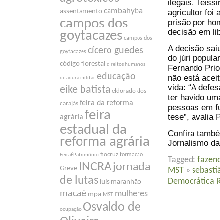
ilegais. Teiss
cambahyba
agricultor fo
assentamento
campos dos
prisão por ho
decisão em li
goytacazes
campos dos
A decisão sai
cícero guedes
goytacazes
do júri popul
código florestal
direitos humanos
Fernando Prio
educação
não está acei
ditadura militar
vida: “A defe
eike batista
eldorado dos
ter havido um
feira da reforma
carajás
pessoas em fu
feira
tese”, avalia 
agrária
estadual da
Confira també
reforma agrária
Jornalismo da
fiocruz
formacao
FeiraÉPatrimônio
Tagged:
fazen
INCRA
jornada
Greve
MST
»
sebasti
de lutas
Democrática R
luís maranhão
macaé
mulheres
mpa
MST
Osvaldo de
ocupação