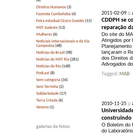
(4)
Direitos Humanos
(3)
2011-02-09 :: 
Fazenda Cambahyba
(4)
CDDPH se co
Feira estadual Cícero Guedes
(15)
reparação da
MST Sudeste
(13)
Do site do MA
Mulheres
(6)
Atingidos por
Notíciais Internacionais e da Via
Planejamento
Campesina
(48)
lançaram o Re
Notícias do Brasil
(98)
dos Direitos
Notícias do MST Rio
(281)
Advogados do 
Notícias do Rio
(148)
Podcast
(8)
Tagged:
MAB
Sem categoria
(34)
Sem Terrinha
(2)
Solidariedade
(17)
Terra Crioula
(6)
2010-11-25 :: 
Veneno
(1)
Universidad
construindo
O Boletim do 
galerias de fotos
do Laboratório