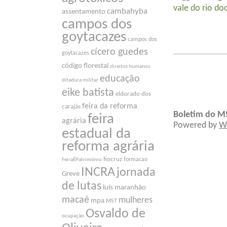
vale do rio do
cambahyba
assentamento
campos dos
goytacazes
campos dos
cícero guedes
goytacazes
código florestal
direitos humanos
educação
ditadura militar
eike batista
eldorado dos
feira da reforma
carajás
Boletim do M
feira
agrária
Powered by
W
estadual da
reforma agrária
fiocruz
formacao
FeiraÉPatrimônio
INCRA
jornada
Greve
de lutas
luís maranhão
macaé
mulheres
mpa
MST
Osvaldo de
ocupação