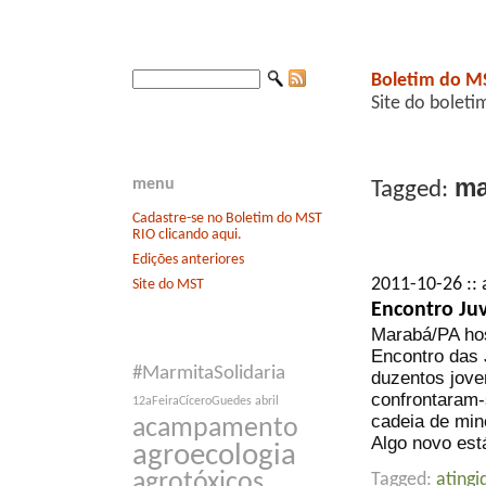
Boletim do M
Site do boleti
ma
menu
Tagged:
Cadastre-se no Boletim do MST
RIO clicando aqui.
Edições anteriores
2011-10-26 :: 
Site do MST
Encontro Ju
Marabá/PA hos
Encontro das 
#MarmitaSolidaria
duzentos jove
confrontaram-
12aFeiraCíceroGuedes
abril
cadeia de min
acampamento
Algo novo est
agroecologia
agrotóxicos
Tagged:
atingi