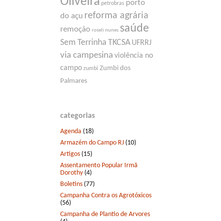
Oliveira
porto
petrobras
reforma agrária
do açu
saúde
remoção
roseli nunes
Sem Terrinha
TKCSA
UFRRJ
via campesina
violência no
campo
Zumbi dos
zumbi
Palmares
categorias
Agenda
(18)
Armazém do Campo RJ
(10)
Artigos
(15)
Assentamento Popular Irmã
Dorothy
(4)
Boletins
(77)
Campanha Contra os Agrotóxicos
(56)
Campanha de Plantio de Arvores