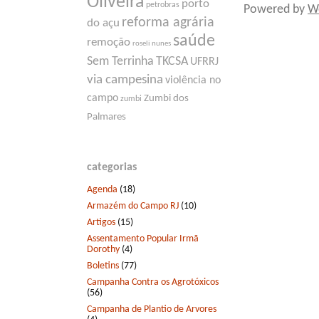
Oliveira
porto
petrobras
Powered by
W
reforma agrária
do açu
saúde
remoção
roseli nunes
Sem Terrinha
TKCSA
UFRRJ
via campesina
violência no
campo
Zumbi dos
zumbi
Palmares
categorias
Agenda
(18)
Armazém do Campo RJ
(10)
Artigos
(15)
Assentamento Popular Irmã
Dorothy
(4)
Boletins
(77)
Campanha Contra os Agrotóxicos
(56)
Campanha de Plantio de Arvores