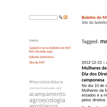
Boletim do M
Site do boleti
ma
menu
Tagged:
Cadastre-se no Boletim do MST
RIO clicando aqui.
Edições anteriores
2012-12-23 :: 
Site do MST
Mulheres de
Dia dos Dir
camponesa
#MarmitaSolidaria
No dia 10 de 
12aFeiraCíceroGuedes
abril
Mulheres da M
acampamento
estados e a ní
agroecologia
pelos direito
agrotóxicos