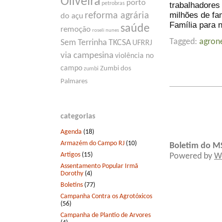
Oliveira
porto
trabalhadores
petrobras
milhões de fa
reforma agrária
do açu
Família para 
saúde
remoção
roseli nunes
Tagged:
agron
Sem Terrinha
TKCSA
UFRRJ
via campesina
violência no
campo
Zumbi dos
zumbi
Palmares
categorias
Agenda
(18)
Armazém do Campo RJ
(10)
Boletim do M
Artigos
(15)
Powered by
W
Assentamento Popular Irmã
Dorothy
(4)
Boletins
(77)
Campanha Contra os Agrotóxicos
(56)
Campanha de Plantio de Arvores