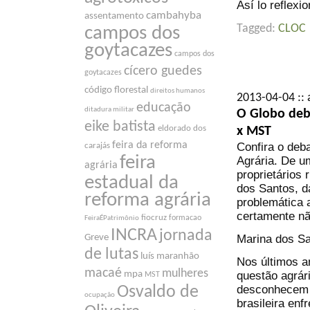
Así lo reflexi
cambahyba
assentamento
Tagged:
CLOC
campos dos
goytacazes
campos dos
cícero guedes
goytacazes
código florestal
direitos humanos
2013-04-04 :: 
educação
ditadura militar
O Globo deba
eike batista
eldorado dos
x MST
feira da reforma
Confira o deb
carajás
feira
Agrária. De um
agrária
proprietários 
estadual da
dos Santos, d
reforma agrária
problemática a
certamente nã
fiocruz
formacao
FeiraÉPatrimônio
INCRA
jornada
Marina dos Sa
Greve
de lutas
luís maranhão
Nos últimos a
macaé
mulheres
questão agrári
mpa
MST
desconhecem 
Osvaldo de
ocupação
brasileira enf