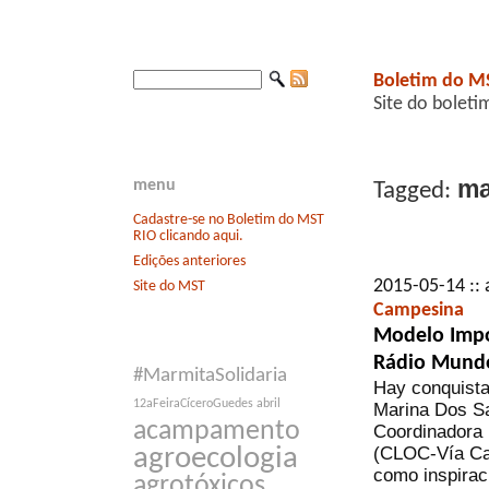
Boletim do M
Site do boleti
ma
menu
Tagged:
Cadastre-se no Boletim do MST
RIO clicando aqui.
Edições anteriores
2015-05-14 :: 
Site do MST
Campesina
Modelo Impo
Rádio Mund
#MarmitaSolidaria
Hay conquista
12aFeiraCíceroGuedes
abril
Marina Dos Sa
acampamento
Coordinadora
(CLOC-Vía Cam
agroecologia
como inspiraci
agrotóxicos