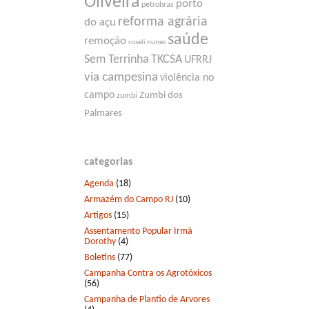
Oliveira
porto
petrobras
reforma agrária
do açu
saúde
remoção
roseli nunes
Sem Terrinha
TKCSA
UFRRJ
via campesina
violência no
campo
Zumbi dos
zumbi
Palmares
categorias
Agenda
(18)
Armazém do Campo RJ
(10)
Artigos
(15)
Assentamento Popular Irmã
Dorothy
(4)
Boletins
(77)
Campanha Contra os Agrotóxicos
(56)
Campanha de Plantio de Arvores