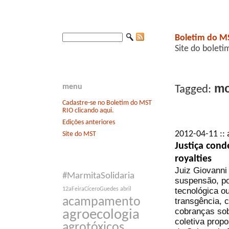
Boletim do M
Site do boleti
mo
menu
Tagged:
Cadastre-se no Boletim do MST
RIO clicando aqui.
Edições anteriores
2012-04-11 :: 
Site do MST
Justiça con
royalties
Juiz Giovanni 
#MarmitaSolidaria
suspensão, po
tecnológica o
12aFeiraCíceroGuedes
abril
acampamento
transgência, c
cobranças sob
agroecologia
coletiva propo
agrotóxicos