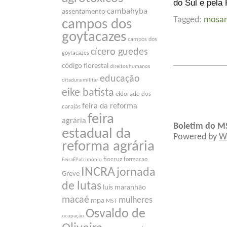
do Sul e pela
cambahyba
assentamento
Tagged:
mosa
campos dos
goytacazes
campos dos
cícero guedes
goytacazes
código florestal
direitos humanos
educação
ditadura militar
eike batista
eldorado dos
feira da reforma
carajás
feira
agrária
Boletim do M
estadual da
Powered by
W
reforma agrária
fiocruz
formacao
FeiraÉPatrimônio
INCRA
jornada
Greve
de lutas
luís maranhão
macaé
mulheres
mpa
MST
Osvaldo de
ocupação