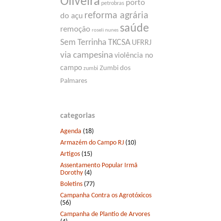
Oliveira
porto
petrobras
reforma agrária
do açu
saúde
remoção
roseli nunes
Sem Terrinha
TKCSA
UFRRJ
via campesina
violência no
campo
Zumbi dos
zumbi
Palmares
categorias
Agenda
(18)
Armazém do Campo RJ
(10)
Artigos
(15)
Assentamento Popular Irmã
Dorothy
(4)
Boletins
(77)
Campanha Contra os Agrotóxicos
(56)
Campanha de Plantio de Arvores