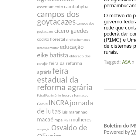
pernambucan
cambahyba
assentamento
campos dos
O motivo do pr
goytacazes
governo federa
campos dos
rede que cont
cícero guedes
goytacazes
poderá dar co
(P1MC) e Uma
código florestal
direitos humanos
de cisternas 
educação
ditadura militar
rurais.
eike batista
eldorado dos
Tagged:
ASA
»
feira da reforma
carajás
feira
agrária
estadual da
reforma agrária
fiocruz
formacao
FeiraÉPatrimônio
INCRA
jornada
Greve
de lutas
luís maranhão
macaé
mulheres
mpa
MST
Boletim do M
Osvaldo de
ocupação
Powered by
W