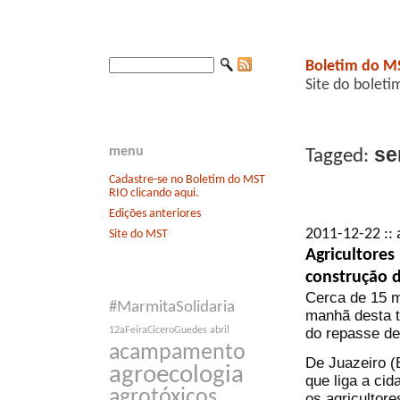
Boletim do M
Site do boleti
se
menu
Tagged:
Cadastre-se no Boletim do MST
RIO clicando aqui.
Edições anteriores
2011-12-22 :: 
Site do MST
Agricultores
construção d
Cerca de 15 m
#MarmitaSolidaria
manhã desta te
do repasse de
12aFeiraCíceroGuedes
abril
acampamento
De Juazeiro (
agroecologia
que liga a cid
agrotóxicos
os agricultor