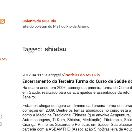
Boletim do MST Rio
Site do boletim do MST do Rio de Janeiro
shiatsu
Tagged:
do MST
2012-04-11 :: alantygel //
Notícias do MST Rio
Encerramento da Terceira Turma do Curso de Saúde d
Há quatro anos, em 2006, começou a primeira turma do Curso de
em Saúde, realizado para os acampados e assentados da reform
Janeiro.
Estamos chegando agora ao término da Terceira turma do curs
começou em 2009. Dentre os temas abordados no curso está a 
como a Medicina Tradicional Chinesa (que envolve Acupuntura
o
Automassagens, Ti Kum, Shiatsu, Meditação), Fitoterapia, Saú
a
Criança, Primeiros Socorros e Políticas em Saúde. Sua elaboraç
parceria com a ASBAMTHO (Associação SinoBrasileira de Acup