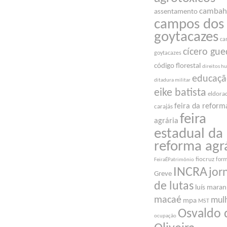
cambah
assentamento
campos dos
goytacazes
ca
cícero gue
goytacazes
código florestal
direitos 
educaç
ditadura militar
eike batista
eldora
feira da reform
carajás
feira
agrária
estadual da
reforma agr
fiocruz
for
FeiraÉPatrimônio
INCRA
jor
Greve
de lutas
luís mara
macaé
mul
mpa
MST
Osvaldo 
ocupação