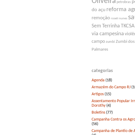
Oliveira
p
petrobras
reforma ag
do açu
s
remoção
roseli nunes
Sem Terrinha
TKCSA
via campesina
violê
campo
Zumbi dos
zumbi
Palmares
categorias
Agenda
(18)
Armazém do Campo RJ
(1
Artigos
(15)
Assentamento Popular I
Dorothy
(4)
Boletins
(77)
Campanha Contra os Agro
(56)
Campanha de Plantio de 