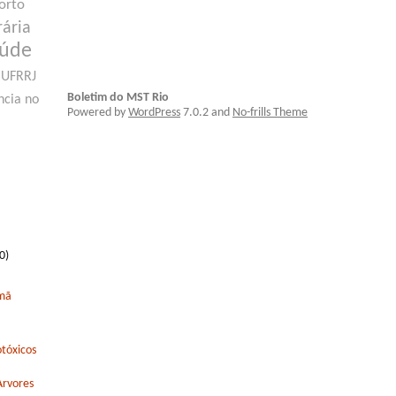
orto
rária
aúde
UFRRJ
Boletim do MST Rio
ncia no
Powered by
WordPress
7.0.2 and
No-frills Theme
0)
rmã
tóxicos
Arvores