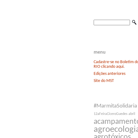
menu
Cadastre-se no Boletim 
RIO clicando aqui.
Edições anteriores
Site do MST
#MarmitaSolidaria
12aFeiraCíceroGuedes
abril
acampament
agroecologi
agrotóxicos