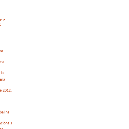
012 –
t
ma
rma
ria
orma
de 2012,
bal na
cionais