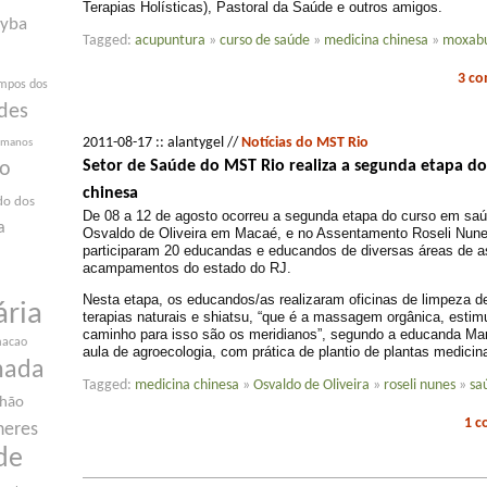
Terapias Holísticas), Pastoral da Saúde e outros amigos.
yba
Tagged:
acupuntura
»
curso de saúde
»
medicina chinesa
»
moxab
3 c
mpos dos
des
2011-08-17 :: alantygel //
Notícias do MST Rio
humanos
Setor de Saúde do MST Rio realiza a segunda etapa d
ão
chinesa
do dos
De 08 a 12 de agosto ocorreu a segunda etapa do curso em s
a
Osvaldo de Oliveira em Macaé, e no Assentamento Roseli Nunes
participaram 20 educandas e educandos de diversas áreas de 
acampamentos do estado do RJ.
Nesta etapa, os educandos/as realizaram oficinas de limpeza de
ária
terapias naturais e shiatsu, “que é a massagem orgânica, estim
caminho para isso são os meridianos”, segundo a educanda Ma
macao
aula de agroecologia, com prática de plantio de plantas medicina
nada
Tagged:
medicina chinesa
»
Osvaldo de Oliveira
»
roseli nunes
»
sa
nhão
1 
heres
de