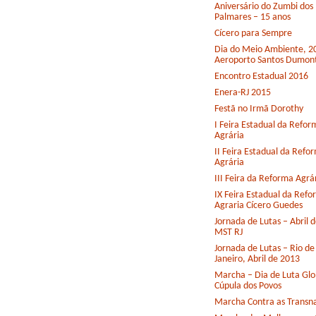
Aniversário do Zumbi dos
Palmares – 15 anos
Cícero para Sempre
Dia do Meio Ambiente, 2
Aeroporto Santos Dumon
Encontro Estadual 2016
Enera-RJ 2015
Festã no Irmã Dorothy
I Feira Estadual da Refor
Agrária
II Feira Estadual da Refo
Agrária
III Feira da Reforma Agrá
IX Feira Estadual da Ref
Agraria Cícero Guedes
Jornada de Lutas – Abril 
MST RJ
Jornada de Lutas – Rio de
Janeiro, Abril de 2013
Marcha – Dia de Luta Glo
Cúpula dos Povos
Marcha Contra as Transna