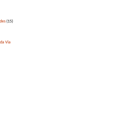
edes
(15)
 da Via