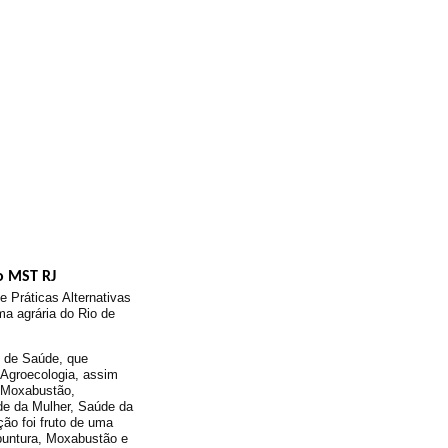
o MST RJ
 Práticas Alternativas
a agrária do Rio de
o de Saúde, que
Agroecologia, assim
, Moxabustão,
de da Mulher, Saúde da
ão foi fruto de uma
untura, Moxabustão e