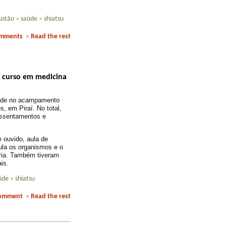
ustão
»
saúde
»
shiatsu
omments
»
Read the rest
o curso em medicina
aúde no acampamento
, em Piraí. No total,
assentamentos e
 ouvido, aula de
ula os organismos e o
ria. Também tiveram
is.
úde
»
shiatsu
comment
»
Read the rest